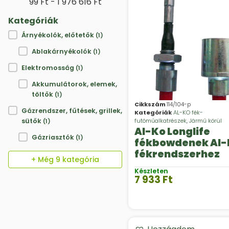
99 Ft - 1 976 616 Ft
Kategóriák
Kategóriák
Árnyékolók, előtetők
(1)
Ablakárnyékolók
(1)
Elektromosság
(1)
Akkumulátorok, elemek,
töltők
(1)
Cikkszám
114/104-p
Gázrendszer, fűtések, grillek,
Kategóriák
AL-KO fék-
futóműalkatrészek
,
Jármű körül
sütők
(1)
Al-Ko Longlife
Gázriasztók
(1)
fékbowdenek Al-
fékrendszerhez
+ Még 9 kategória
Készleten
7 933
Ft