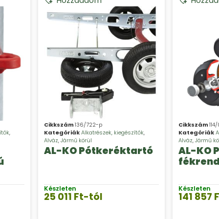
Hozzáadom
Hozzá
Cikkszám
136/722-p
Cikkszám
114
ítők
,
Kategóriák
Alkatrészek, kiegészítők
,
Kategóriák
A
Alváz
,
Jármű körül
Alváz
,
Jármű kö
AL-KO Pótkeréktartó
AL-KO 
ú
fékrend
Készleten
Készleten
25 011
Ft
-tól
141 857
F