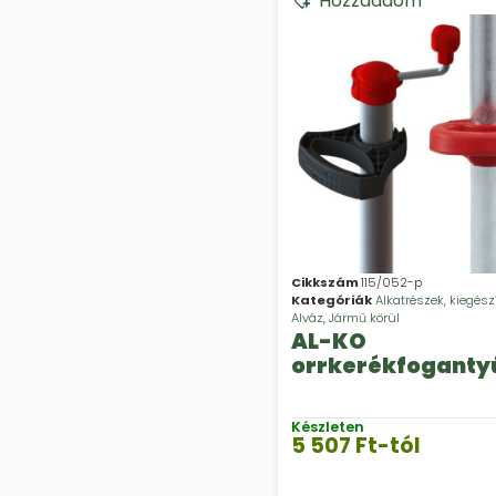
Hozzáadom
Cikkszám
115/052-p
Kategóriák
Alkatrészek, kiegész
Alváz
,
Jármű körül
AL-KO
orrkerékfoganty
Készleten
5 507
Ft
-tól