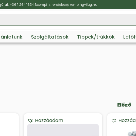
álat:
+36 1 264 1634
&compfn;
rendeles@kempingvilag.hu
ajánlatunk
Szolgáltatások
Tippek/trükkök
Letö
Előző
Hozzáadom
Hozzá