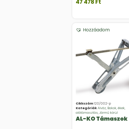
47 478
Ft
Hozzáadom
Cikkszám
120/002-p
Kategóriák
Alváz
,
Bakok, ékek,
alátámasztás
,
Jármű körül
AL-KO Támaszok