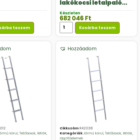
lakókocsi letalpaló
készlet
Készleten
682 046
Ft
sárba teszem
Kosárba teszem
adom
Hozzáadom
012
Cikkszám
R42038
ármű körül
,
Tetőboxok, létrák,
Kategóriák
Jármű körül
,
Tetőboxok, létrák,
rögzítőelemek