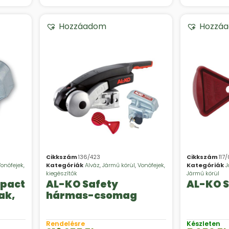
Hozzáadom
Hozzá
Cikkszám
136/423
Cikkszám
117
onófejek,
Kategóriák
Alváz
,
Jármű körül
,
Vonófejek,
Kategóriák
J
kiegészítők
Jármű körül
mpact
AL-KO Safety
AL-KO S
ak,
hármas-csomag
Rendelésre
Készleten