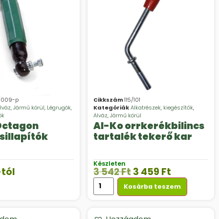
/009-p
Cikkszám
115/101
lváz
,
Jármű körül
,
Légrugók,
Kategóriák
Alkatrészek, kiegészítők
,
ók
Alváz
,
Jármű körül
Octagon
Al-Ko orrkerékbilincs
sillapítók
tartalék tekerő kar
Készleten
-tól
3 542
Ft
3 459
Ft
Kosárba teszem