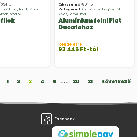
/034-p
Cikkszám
87804-p
ármű körül
,
Lécek, sínek,
Kategóriák
Alkatrészek, kiegészítők
,
Sínek, profilok
Alváz
,
Jármű körül
filok
Alumínium felni Fiat
Ducatohoz
Rendelésre
93 445
Ft
-tól
1
2
3
4
5
. . .
20
21
Következő
Facebook