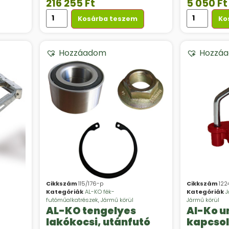
216 255
Ft
5 050
Ft
Kosárba teszem
Ko
Hozzáadom
Hozzá
Cikkszám
115/176-p
Cikkszám
122
Kategóriák
AL-KO fék-
Kategóriák
J
futóműalkatrészek
,
Jármű körül
Jármű körül
AL-KO tengelyes
Al-Ko u
lakókocsi, utánfutó
kapcsol