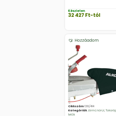
Készleten
32 427
Ft
-tól
Hozzáadom
Cikkszám
136/414
Kategóriák
Jármű körül
,
Takaró
tetők