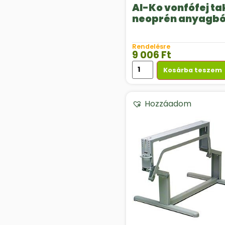
Al-Ko vonfófej t
neoprén anyagbó
Rendelésre
9 006
Ft
Kosárba teszem
Hozzáadom