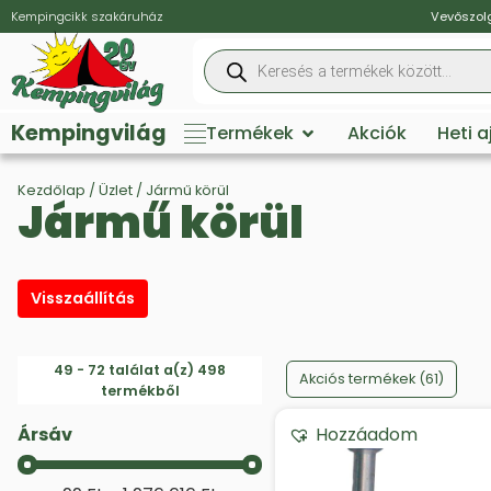
Kempingcikk szakáruház
Vevőszolg
Kempingvilág
Termékek
Akciók
Heti 
Kezdőlap
/
Üzlet
/ Jármű körül
Jármű körül
Visszaállítás
Products on sale
49 - 72 találat a(z) 498
Akciós termékek
(61)
termékből
Ársáv
Hozzáadom
Ársáv