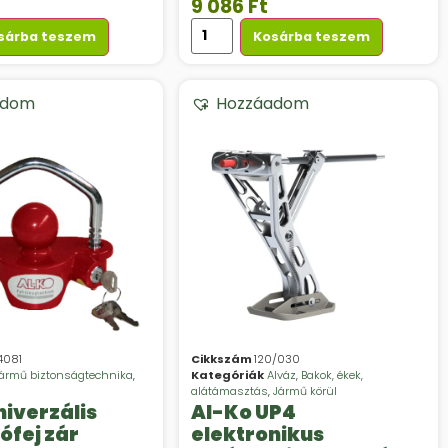
9 086
Ft
sárba teszem
Kosárba teszem
adom
Hozzáadom
4081
Cikkszám
120/030
ármű biztonságtechnika
,
Kategóriák
Alváz
,
Bakok, ékek,
alátámasztás
,
Jármű körül
niverzális
Al-Ko UP4
ófej zár
elektronikus