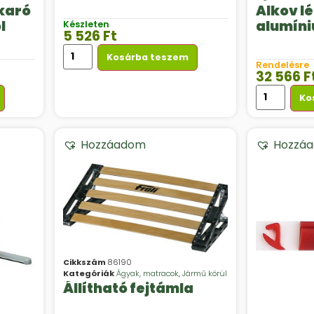
akaró
Alkov lé
l
alumíni
Készleten
5 526
Ft
Kosárba teszem
Rendelésre
32 566
F
Ko
Hozzáadom
Hozzá
Cikkszám
86190
Kategóriák
Ágyak, matracok
,
Jármű körül
Állítható fejtámla