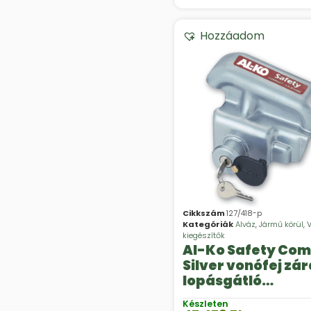
Hozzáadom
Cikkszám
127/418-p
Kategóriák
Alváz
,
Jármű körül
,
V
kiegészítők
Al-Ko Safety Co
Silver vonófej zár
lopásgátló
rendszerek
Készleten