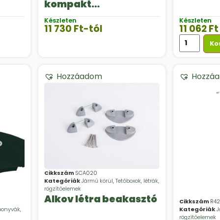
kompakt
kerékagycsapágy-
Készleten
Készleten
készlete
11 730
Ft
-tól
11 062
Ft
Ko
Hozzáadom
Hozzá
Cikkszám
SCA020
Kategóriák
Jármű körül
,
Tetőboxok, létrák,
rögzítőelemek
Alkov létra beakasztó
Cikkszám
R42
ponyvák,
Kategóriák
J
rögzítőelemek