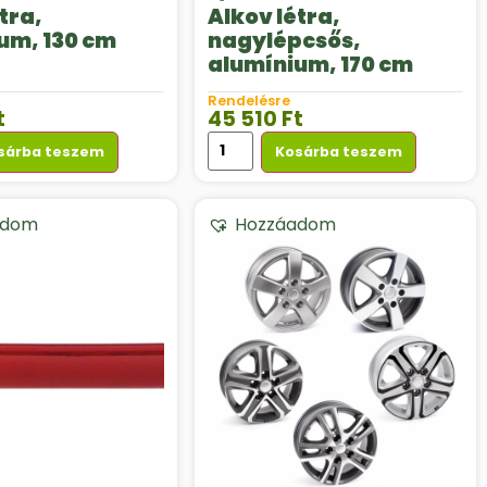
tra,
Alkov létra,
um, 130 cm
nagylépcsős,
alumínium, 170 cm
Rendelésre
t
45 510
Ft
sárba teszem
Kosárba teszem
adom
Hozzáadom