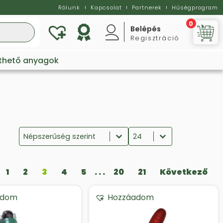
Rólunk
Kapcsolat
Partnerek
Hűségprogram
0
Belépés
Regisztráció
Vi
lthető anyagok
Sort content
Select number per pag
Sort
Sort content
Select number per page
Népszerűség szerint
24
1
2
3
4
5
. . .
20
21
Következő
adom
Hozzáadom