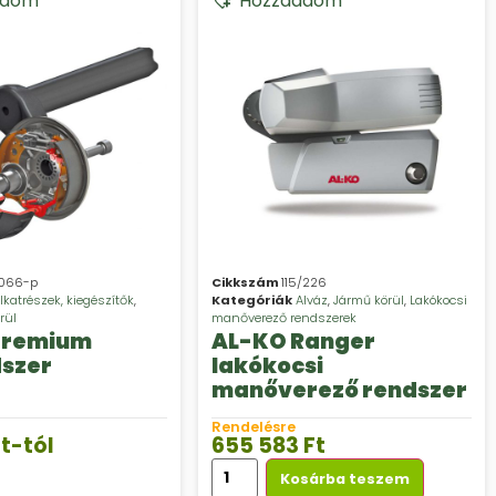
adom
Hozzáadom
/066-p
Cikkszám
115/226
lkatrészek, kiegészítők
,
Kategóriák
Alváz
,
Jármű körül
,
Lakókocsi
rül
manőverező rendszerek
Premium
AL-KO Ranger
szer
lakókocsi
manőverező rendszer
Rendelésre
t
-tól
655 583
Ft
Kosárba teszem