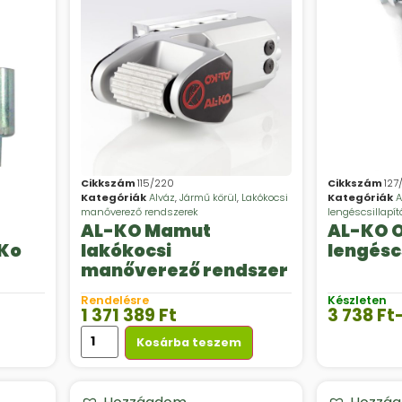
Cikkszám
115/220
Cikkszám
127
Kategóriák
Alváz
,
Jármű körül
,
Lakókocsi
Kategóriák
A
manőverező rendszerek
lengéscsillapít
AL-KO Mamut
AL-KO 
Ko
lakókocsi
lengésc
manőverező rendszer
Rendelésre
Készleten
1 371 389
Ft
3 738
Ft
Kosárba teszem