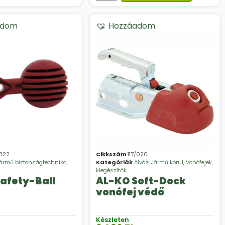
adom
Hozzáadom
/022
Cikkszám
117/020
ármű biztonságtechnika
,
Kategóriák
Alváz
,
Jármű körül
,
Vonófejek,
kiegészítők
afety-Ball
AL-KO Soft-Dock
vonófej védő
Készleten