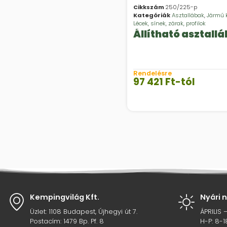
Cikkszám
250/225-p
Kategóriák
Asztallábak
,
Jármű 
Lécek, sínek, zárak, profilok
Állítható asztallá
Rendelésre
97 421
Ft
-tól
Kempingvilág Kft.
Nyári 
Üzlet: 1108 Budapest, Újhegyi út 7.
ÁPRILIS 
Postacím: 1479 Bp. Pf. 8
H-P: 8-1