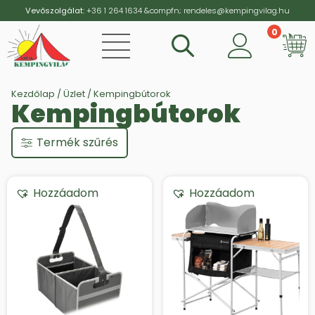
Vevőszolgálat:
+36 1 264 1634
&compfn;
rendeles@kempingvilag.hu
0
Vi
Kezdőlap
/
Üzlet
/ Kempingbútorok
Kempingbútorok
Termék szűrés
Hozzáadom
Hozzáadom