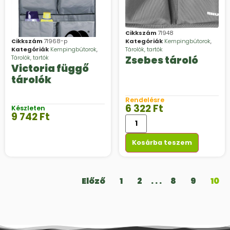
Cikkszám
71948
Kategóriák
Kempingbútorok
,
Cikkszám
71968-p
Tárolók, tartók
Kategóriák
Kempingbútorok
,
Zsebes tároló
Tárolók, tartók
Victoria függő
tárolók
Rendelésre
6 322
Ft
Készleten
9 742
Ft
Kosárba teszem
Előző
1
2
. . .
8
9
10