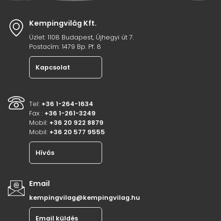
Kempingvilág Kft.
Üzlet: 1108 Budapest, Újhegyi út 7.
Postacím: 1479 Bp. Pf. 8
Kapcsolat
Tel:
+36 1-264-1634
Fax :
+36 1-261-3249
Mobil:
+36 20 922 8879
Mobil:
+36 20 577 9555
Hívás
Email
kempingvilag@kempingvilag.hu
Email küldés