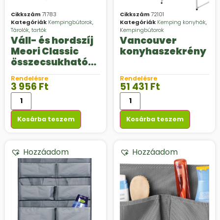
Cikkszám
71783
Cikkszám
72101
Kategóriák
Kempingbútorok
,
Kategóriák
Kemping konyhák
,
Tárolók, tartók
Kempingbútorok
Váll- és hordszíj
Vancouver
Meori Classic
konyhaszekrény
összecsukható
tárolókhoz
Rendelésre
Rendelésre
3 956
Ft
51 431
Ft
Kosárba teszem
Kosárba teszem
Hozzáadom
Hozzáadom