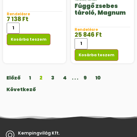
Fúggő zsebes
tároló, Magnum
Rendelésre
7 138
Ft
Rendelésre
25 846
Ft
Kosárba teszem
Kosárba teszem
Előző
1
2
3
4
. . .
9
10
Következő
Kempingvilág Kft.