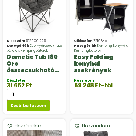
Cikkszám
9120001229
Cikkszám
72196-p
Kategóriák
Esernyőrecsukható
Kategóriák
Kemping konyhák
,
bútorok
,
Kempingbútorok
Kempingbútorok
Dometic Tub 180
Easy Folding
Ore
konyhai
összecsukható
szekrények
kempingszék
Készleten
Készleten
31 662
Ft
59 248
Ft
-tól
Kosárba teszem
Hozzáadom
Hozzáadom