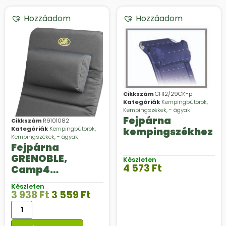
Hozzáadom
Hozzáadom
Cikkszám
CH12/29CK-p
Kategóriák
Kempingbútorok
,
Kempingszékek, - ágyak
Fejpárna
Cikkszám
R9101082
Kategóriák
Kempingbútorok
,
kempingszékhez
Kempingszékek, - ágyak
Fejpárna
GRENOBLE,
Készleten
4 573
Ft
Camp4
párnázott
Készleten
kempingszékhez
3 938
Ft
3 559
Ft