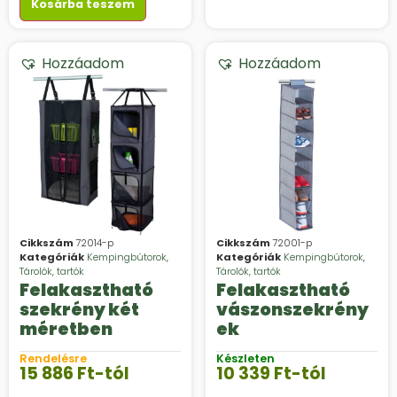
Kosárba teszem
Hozzáadom
Hozzáadom
Cikkszám
72014-p
Cikkszám
72001-p
Kategóriák
Kempingbútorok
,
Kategóriák
Kempingbútorok
,
Tárolók, tartók
Tárolók, tartók
Felakasztható
Felakasztható
szekrény két
vászonszekrény
méretben
ek
Rendelésre
Készleten
15 886
Ft
-tól
10 339
Ft
-tól