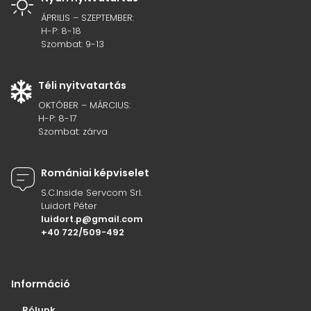
ÁPRILIS – SZEPTEMBER:
H-P: 8-18
Szombat: 9-13
Téli nyitvatartás
OKTÓBER – MÁRCIUS:
H-P: 8-17
Szombat: zárva
Romániai képviselet
S.C.Inside Servcom Srl.
Luidort Péter
luidort.p@gmail.com
+40 722/509-492
Információ
Rólunk