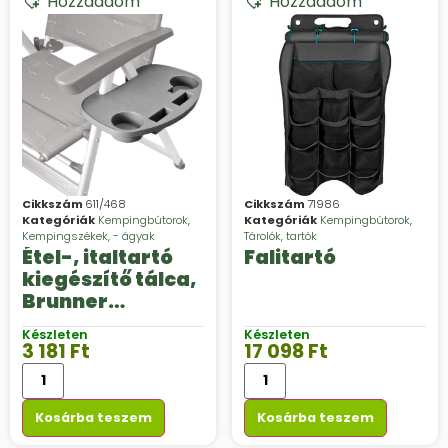
Hozzáadom
Hozzáadom
Cikkszám
611/468
Cikkszám
71986
Kategóriák
Kempingbútorok
,
Kategóriák
Kempingbútorok
,
Kempingszékek, - ágyak
Tárolók, tartók
Étel-, italtartó
Falitartó
kiegészítő tálca,
Brunner
kempingszékekh
Készleten
Készleten
ez, Mesa
3 181
Ft
17 098
Ft
Kosárba teszem
Kosárba teszem