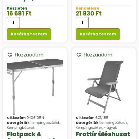
DOUBLE Camp4,
napozó
Készleten
Rendelésre
145x78x65 cm,
ágyakhoz
16 681
Ft
21 830
Ft
fekete/jégkék
Kosárba teszem
Kosárba teszem
Hozzáadom
Hozzáadom
Cikkszám
0406105N
Cikkszám
601/185
Kategóriák
Kempingasztalok
,
Kategóriák
Kempingbútorok
,
Kempingbútorok
Kempingszékek, - ágyak
Flatpack 4
Frottír üléshuzat