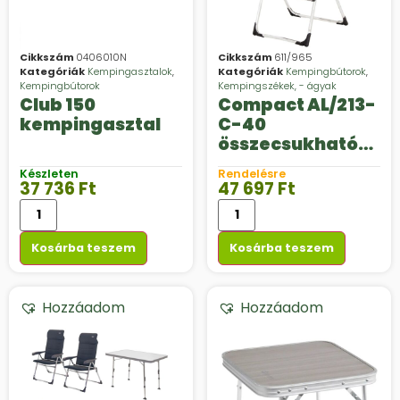
Cikkszám
0406010N
Cikkszám
611/965
Kategóriák
Kempingasztalok
,
Kategóriák
Kempingbútorok
,
Kempingbútorok
Kempingszékek, - ágyak
Club 150
Compact AL/213-
kempingasztal
C-40
összecsukható
kempingszék
Készleten
Rendelésre
37 736
Ft
47 697
Ft
Kosárba teszem
Kosárba teszem
Hozzáadom
Hozzáadom