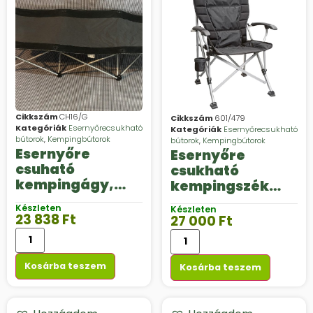
Cikkszám
CH16/G
Cikkszám
601/479
Kategóriák
Esernyőrecsukható
Kategóriák
Esernyőrecsukható
bútorok
,
Kempingbútorok
bútorok
,
Kempingbútorok
Esernyőre
Esernyőre
csuható
csukható
kempingágy,
kempingszék
horgászágy
Brunner Raptor
Készleten
Készleten
NG 2.0
23 838
Ft
27 000
Ft
Kosárba teszem
Kosárba teszem