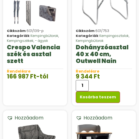
Cikkszám
601/139-p
Cikkszám
601/753
Kategóriák
Kempingbútorok
,
Kategóriák
Kempingasztalok
,
Kempingszékek, - ágyak
Kempingbútorok
Crespo Valencia
Dohányzóasztal
szék és asztal
40 x 40 cm,
szett
Outwell Nain
Rendelésre
Rendelésre
166 987
Ft
-tól
9 344
Ft
Kosárba teszem
Hozzáadom
Hozzáadom