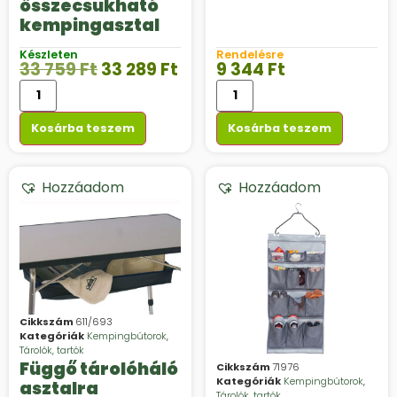
összecsukható
kempingasztal
Készleten
Rendelésre
33 759
Ft
33 289
Ft
9 344
Ft
Kosárba teszem
Kosárba teszem
Hozzáadom
Hozzáadom
Cikkszám
611/693
Kategóriák
Kempingbútorok
,
Tárolók, tartók
Függő tárolóháló
Cikkszám
71976
Kategóriák
Kempingbútorok
,
asztalra
Tárolók, tartók