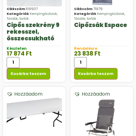
Cikkszám
R91937
Cikkszám
71979
Kategóriák
Kempingbútorok
,
Kategóriák
Kempingbútorok
,
Tárolók, tartók
Tárolók, tartók
Cipős szekrény 9
Cipőzsák Espace
rekesszel,
összecsukható
Készleten
Rendelésre
17 874
Ft
23 838
Ft
Kosárba teszem
Kosárba teszem
Hozzáadom
Hozzáadom