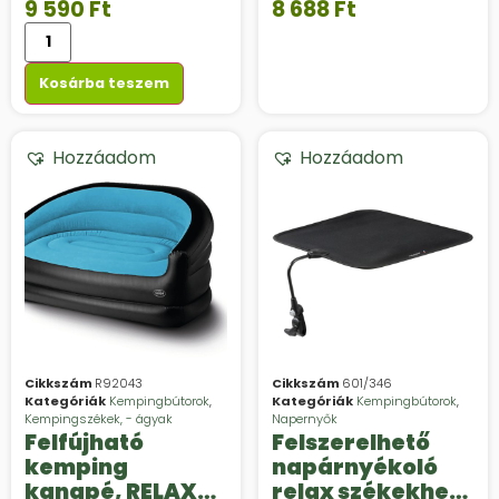
vinil, beltéri
9 590
Ft
8 688
Ft
használatra,
szürke színű
Kosárba teszem
Hozzáadom
Hozzáadom
Cikkszám
R92043
Cikkszám
601/346
Kategóriák
Kempingbútorok
,
Kategóriák
Kempingbútorok
,
Kempingszékek, - ágyak
Napernyők
Felfújható
Felszerelhető
kemping
napárnyékoló
kanapé, RELAX
relax székekhez,