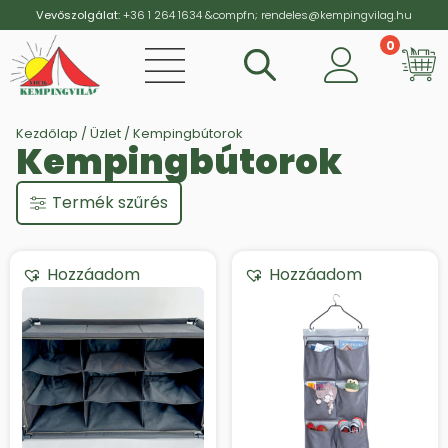
Vevőszolgálat:
+36 1 264 1634
&compfn;
rendeles@kempingvilag.hu
0
Vi
Kezdőlap
/
Üzlet
/ Kempingbútorok
Kempingbútorok
Termék szűrés
Hozzáadom
Hozzáadom