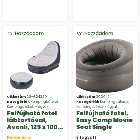
Hozzáadom
Hozzáadom
Cikkszám
26-604320
Cikkszám
300047
Kategóriák
Kempingbútorok
,
Kategóriák
Kempingbútorok
,
Kempingszékek, - ágyak
Kempingszékek, - ágyak
Felfújható fotel
Felfújható fotel,
lábtartóval,
Easy Camp Movie
Avenli, 125 x 100
Seat Single
cm, strapabíró
Rendelésre
Elfogyott