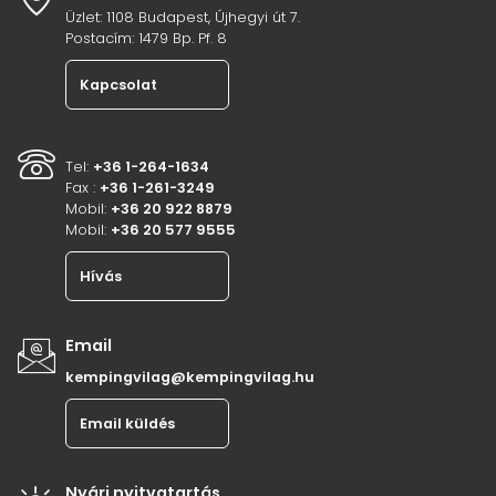
Üzlet: 1108 Budapest, Újhegyi út 7.
Postacím: 1479 Bp. Pf. 8
Kapcsolat
Tel:
+36 1-264-1634
Fax :
+36 1-261-3249
Mobil:
+36 20 922 8879
Mobil:
+36 20 577 9555
Hívás
Email
kempingvilag@kempingvilag.hu
Email küldés
Nyári nyitvatartás