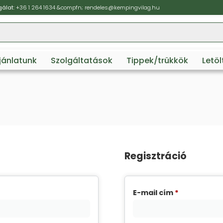
álat:
+36 1 264 1634
&compfn;
rendeles@kempingvilag.hu
ajánlatunk
Szolgáltatások
Tippek/trükkök
Letö
Regisztráció
E-mail cím
*