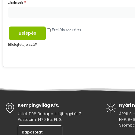
Jelszó
*
Emlékezz rám
Belépés
Elfelejtett jelszó?
Kempingvilág Kft.
Nyári 
Üzlet: 1108 Budapest, Újhegyi út 7.
ÁPRILIS 
Postacím: 1479 Bp. Pf. 8
H-P: 8-1
Szombat
Kapcsolat