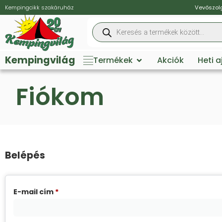
Kempingcikk szakáruház
Vevőszolg
Kempingvilág
Termékek
Akciók
Heti 
Fiókom
Belépés
E-mail cím
*