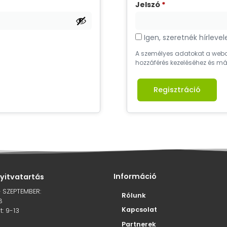
Jelszó
*
Igen, szeretnék hírlevele
A személyes adatokat a webol
hozzáférés kezeléséhez és má
Regisztráció
Információ
nyitvatartás
– SZEPTEMBER:
Rólunk
8
Kapcsolat
: 9-13
Partnerek