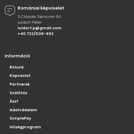
Romániai képviselet
S.C.Inside Servcom Srl.
Luidort Péter
luidort.p@gmail.com
+40 722/509-492
Információ
Rólunk
Kapcsolat
Partnerek
Szállítás
Ászf
Adatvédelem
SimplePay
Hűségprogram