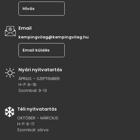
Hívás
Email
kempingvilag@kempingvilag.hu
Email küldés
Nyári nyitvatartás
ÁPRILIS – SZEPTEMBER:
H-P: 8-18
Szombat: 9-13
Téli nyitvatartás
OKTÓBER – MÁRCIUS:
H-P: 8-17
Szombat: zárva