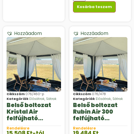
Kosárba teszem
Hozzáadom
Hozzáadom
Cikkszám
076/460-p
Cikkszám
076/478
Kategóriák
Elősátrak
,
Sátrak
Kategóriák
Elősátrak
,
Sátrak
Belső boltozat
Belső boltozat
Kristal Air
Rubin Air 300
felfújható
felfújható
részsátorhoz
részsátorhoz
Rendelésre
Rendelésre
15 508
Ft
-tól
19 484
Ft