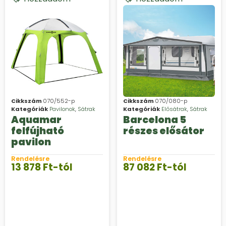
Cikkszám
070/552-p
Cikkszám
070/080-p
Kategóriák
Pavilonok
,
Sátrak
Kategóriák
Elősátrak
,
Sátrak
Aquamar
Barcelona 5
felfújható
részes elősátor
pavilon
Rendelésre
Rendelésre
13 878
Ft
-tól
87 082
Ft
-tól