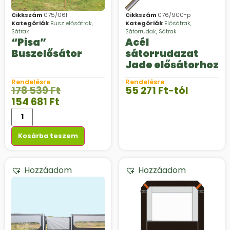
Cikkszám
075/061
Cikkszám
076/900-p
Kategóriák
Busz elősátrak
,
Kategóriák
Elősátrak
,
Sátrak
Sátorrudak
,
Sátrak
“Pisa”
Acél
Buszelősátor
sátorrudazat
Jade elősátorhoz
Rendelésre
Rendelésre
178 539
Ft
55 271
Ft
-tól
154 681
Ft
Kosárba teszem
Hozzáadom
Hozzáadom