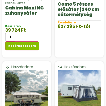
kabinok
,
Sátrak
Como 5 részes
Cabina Maxi NG
elősátor | 240 cm
zuhanysátor
sátormélység
Rendelésre
627 295
Ft
-tól
Készleten
39 724
Ft
Kosárba teszem
Hozzáadom
Hozzáadom