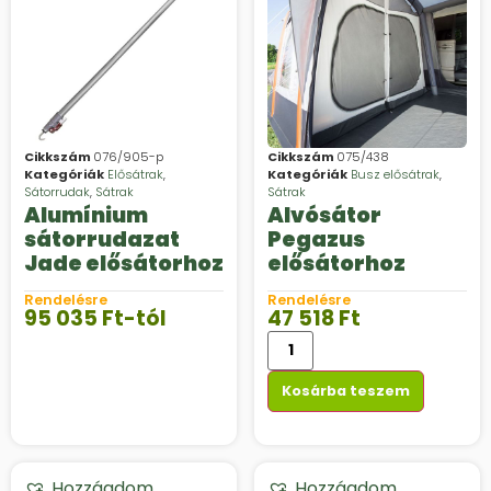
Cikkszám
076/905-p
Cikkszám
075/438
Kategóriák
Elősátrak
,
Kategóriák
Busz elősátrak
,
Sátorrudak
,
Sátrak
Sátrak
Alumínium
Alvósátor
sátorrudazat
Pegazus
Jade elősátorhoz
elősátorhoz
Rendelésre
Rendelésre
95 035
Ft
-tól
47 518
Ft
Kosárba teszem
Hozzáadom
Hozzáadom