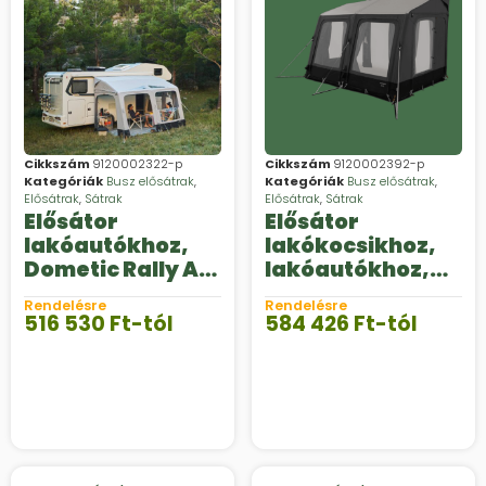
Cikkszám
9120002322-p
Cikkszám
9120002392-p
Kategóriák
Busz elősátrak
,
Kategóriák
Busz elősátrak
,
Elősátrak
,
Sátrak
Elősátrak
,
Sátrak
Elősátor
Elősátor
lakóautókhoz,
lakókocsikhoz,
Dometic Rally Air
lakóautókhoz,
Tour M
Dometic Rally Air
Rendelésre
Rendelésre
Stay
516 530
Ft
-tól
584 426
Ft
-tól