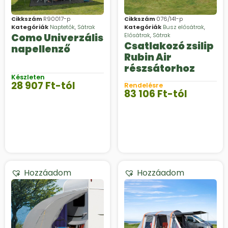
Cikkszám
R90017-p
Cikkszám
076/141-p
Kategóriák
Naptetők
,
Sátrak
Kategóriák
Busz elősátrak
,
Como Univerzális
Elősátrak
,
Sátrak
Csatlakozó zsilip
napellenző
Rubin Air
részsátorhoz
Készleten
28 907
Ft
-tól
Rendelésre
83 106
Ft
-tól
Hozzáadom
Hozzáadom