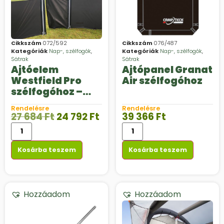
Cikkszám
072/592
Cikkszám
076/487
Kategóriák
Nap-, szélfogók
,
Kategóriák
Nap-, szélfogók
,
Sátrak
Sátrak
Ajtóelem
Ajtópanel Granat
Westfield Pro
Air szélfogóhoz
szélfogóhoz –
2074
Rendelésre
Rendelésre
27 684
Ft
24 792
Ft
39 366
Ft
Kosárba teszem
Kosárba teszem
Hozzáadom
Hozzáadom