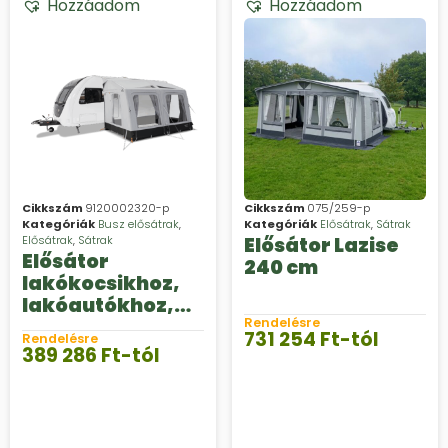
Hozzáadom
Hozzáadom
Cikkszám
9120002320-p
Cikkszám
075/259-p
Kategóriák
Busz elősátrak
,
Kategóriák
Elősátrak
,
Sátrak
Elősátrak
,
Sátrak
Elősátor Lazise
Elősátor
240 cm
lakókocsikhoz,
lakóautókhoz,
Dometic Rally Air
Rendelésre
731 254
Ft
-tól
Rendelésre
Tour S
389 286
Ft
-tól