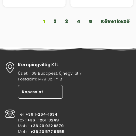
1
2
3
4
5
Következő
Kempingvilág Kft.
Üzlet: 1108 Budapest, Újhegyi út 7.
Postacím: 1479 Bp. Pf. 8
Kapcsolat
Tel:
+36 1-264-1634
Fax :
+36 1-261-3249
Mobil:
+36 20 922 8879
Mobil:
+36 20 577 9555