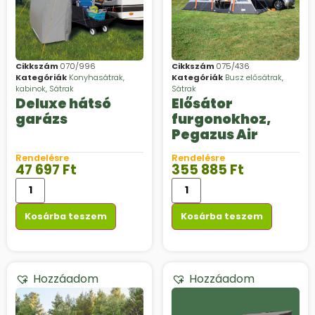
Cikkszám
070/996
Cikkszám
075/436
Kategóriák
Konyhasátrak,
Kategóriák
Busz elősátrak
,
kabinok
,
Sátrak
Sátrak
Deluxe hátsó
Elősátor
garázs
furgonokhoz,
Pegazus Air
Rendelésre
Rendelésre
47 697
Ft
355 885
Ft
Kosárba teszem
Kosárba teszem
Hozzáadom
Hozzáadom