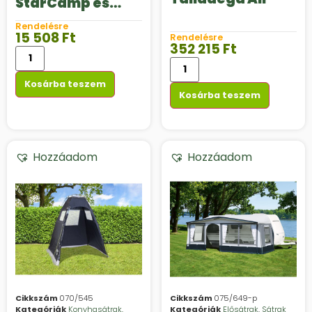
StarCamp és
Dorema
Rendelésre
előtetőhöz,
15 508
Ft
Rendelésre
elősátorhoz
352 215
Ft
Kosárba teszem
Kosárba teszem
Hozzáadom
Hozzáadom
Cikkszám
070/545
Cikkszám
075/649-p
Kategóriák
Konyhasátrak,
Kategóriák
Elősátrak
,
Sátrak