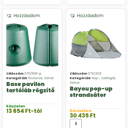
Hozzáadom
Hozzáadom
Cikkszám
070/516-p
Cikkszám
072/203
Kategóriák
Pavilonok
,
Sátrak
Kategóriák
Nap-, szélfogók
,
Base pavilon
Sátrak
Bayou pop-up
tartóláb rögzítő
strandsátor
Készleten
13 654
Ft
-tól
Rendelésre
30 435
Ft