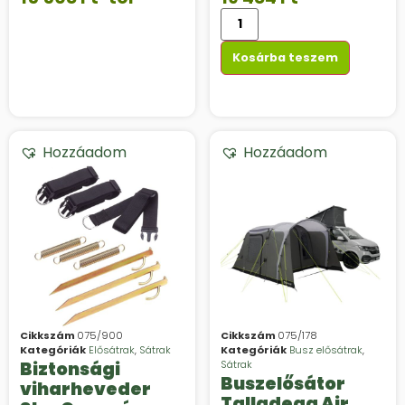
Kosárba teszem
Hozzáadom
Hozzáadom
Cikkszám
075/900
Cikkszám
075/178
Kategóriák
Elősátrak
,
Sátrak
Kategóriák
Busz elősátrak
,
Biztonsági
Sátrak
Buszelősátor
viharheveder
Talladega Air