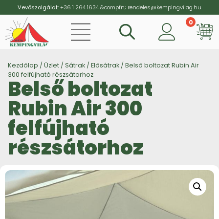
Vevőszolgálat:
+36 1 264 1634
&compfn;
rendeles@kempingvilag.hu
0
Vi
Kezdőlap
/
Üzlet
/
Sátrak
/
Elősátrak
/ Belső boltozat Rubin Air
300 felfújható részsátorhoz
Belső boltozat
Rubin Air 300
felfújható
részsátorhoz