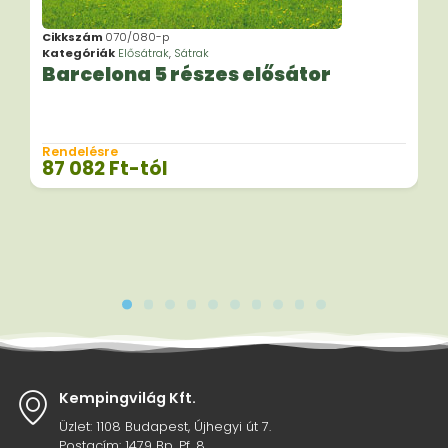
Cikkszám
070/080-p
Kategóriák
Elősátrak
,
Sátrak
Barcelona 5 részes elősátor
Rendelésre
87 082
Ft
-tól
Kempingvilág Kft.
Üzlet: 1108 Budapest, Újhegyi út 7.
Postacím: 1479 Bp. Pf. 8