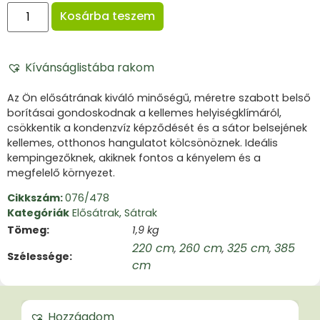
Kosárba teszem
Kívánságlistába rakom
Az Ön elősátrának kiváló minőségű, méretre szabott belső
borításai gondoskodnak a kellemes helyiségklímáról,
csökkentik a kondenzvíz képződését és a sátor belsejének
kellemes, otthonos hangulatot kölcsönöznek. Ideális
kempingezőknek, akiknek fontos a kényelem és a
megfelelő környezet.
Cikkszám:
076/478
Kategóriák
Elősátrak
,
Sátrak
Tömeg
1,9 kg
220 cm
260 cm
325 cm
385
,
,
,
Szélessége
cm
Hozzáadom