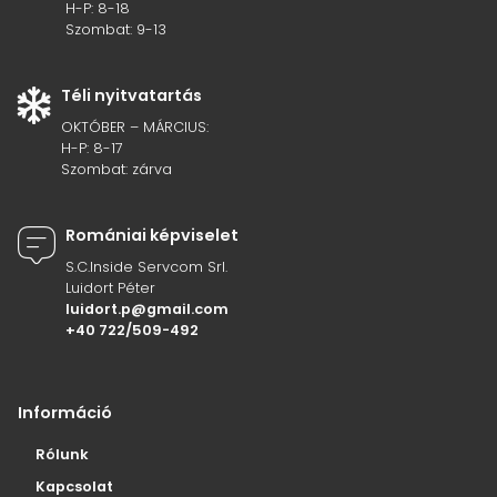
H-P: 8-18
Szombat: 9-13
Téli nyitvatartás
OKTÓBER – MÁRCIUS:
H-P: 8-17
Szombat: zárva
Romániai képviselet
S.C.Inside Servcom Srl.
Luidort Péter
luidort.p@gmail.com
+40 722/509-492
Információ
Rólunk
Kapcsolat