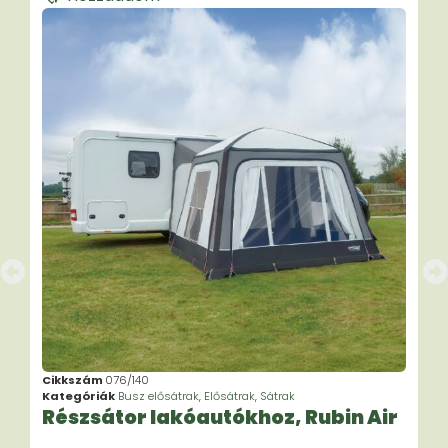
Cikkszám
076/140
Kategóriák
Busz elősátrak
,
Elősátrak
,
Sátrak
Részsátor lakóautókhoz, Rubin Air