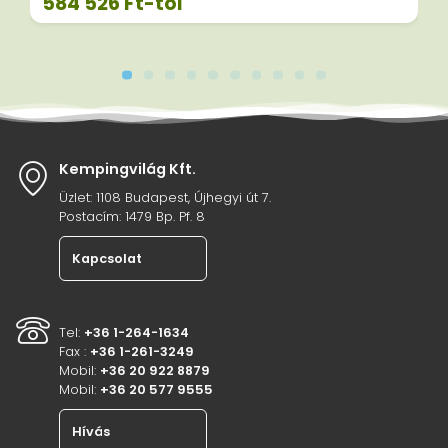
584 526
Ft
-tól
Kempingvilág Kft.
Üzlet: 1108 Budapest, Újhegyi út 7.
Postacím: 1479 Bp. Pf. 8
Kapcsolat
Tel:
+36 1-264-1634
Fax :
+36 1-261-3249
Mobil:
+36 20 922 8879
Mobil:
+36 20 577 9555
Hívás