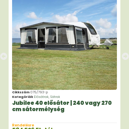
Cikkszám
075/793-p
Kategóriák
Elősátrak
,
Sátrak
Jubilee 40 elősátor | 240 vagy 270
cm sátormélység
Rendelésre