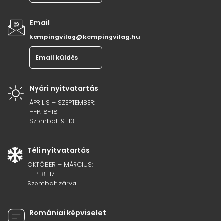
Email
kempingvilag@kempingvilag.hu
Email küldés
Nyári nyitvatartás
ÁPRILIS – SZEPTEMBER:
H-P: 8-18
Szombat: 9-13
Téli nyitvatartás
OKTÓBER – MÁRCIUS:
H-P: 8-17
Szombat: zárva
Romániai képviselet