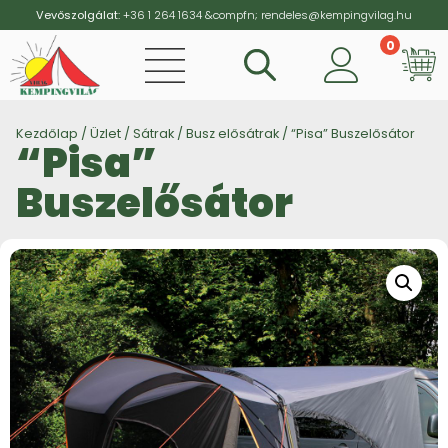
Vevőszolgálat:
+36 1 264 1634
&compfn;
rendeles@kempingvilag.hu
0
Vi
Kezdőlap
/
Üzlet
/
Sátrak
/
Busz elősátrak
/ “Pisa” Buszelősátor
“Pisa”
Buszelősátor