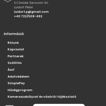
S.C.Inside Servcom Srl.
Luidort Péter
luidort.p@gmail.com
+40 722/509-492
Információ
Rólunk
Kapcsolat
Partnerek
Szállítás
Ászf
Adatvédelem
SimplePay
Hűségprogram
Kameraszabályzat és vásárlói tájékoztató