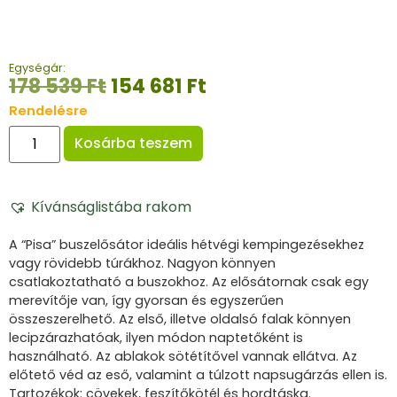
Egységár:
178 539
Ft
154 681
Ft
Rendelésre
Kosárba teszem
Kívánságlistába rakom
A “Pisa” buszelősátor ideális hétvégi kempingezésekhez
vagy rövidebb túrákhoz. Nagyon könnyen
csatlakoztatható a buszokhoz. Az elősátornak csak egy
merevítője van, így gyorsan és egyszerűen
összeszerelhető. Az első, illetve oldalsó falak könnyen
lecipzárazhatóak, ilyen módon naptetőként is
használható. Az ablakok sötétítővel vannak ellátva. Az
előtető véd az eső, valamint a túlzott napsugárzás ellen is.
Tartozékok: cövekek, feszítőkötél és hordtáska.