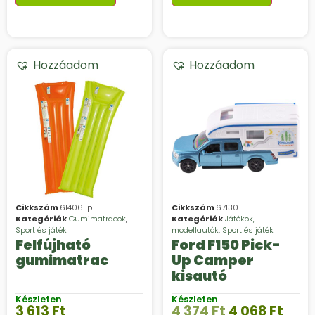
Hozzáadom
Hozzáadom
Cikkszám
61406-p
Cikkszám
67130
Kategóriák
Gumimatracok
,
Kategóriák
Játékok,
Sport és játék
modellautók
,
Sport és játék
Felfújható
Ford F150 Pick-
gumimatrac
Up Camper
kisautó
Készleten
Készleten
3 613
Ft
4 374
Ft
4 068
Ft