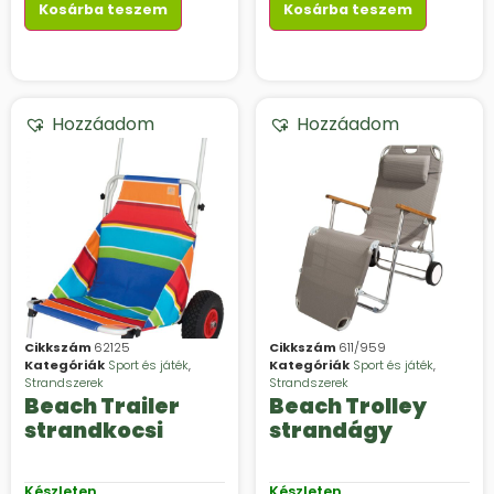
Kosárba teszem
Kosárba teszem
Hozzáadom
Hozzáadom
Cikkszám
62125
Cikkszám
611/959
Kategóriák
Sport és játék
,
Kategóriák
Sport és játék
,
Strandszerek
Strandszerek
Beach Trailer
Beach Trolley
strandkocsi
strandágy
Készleten
Készleten