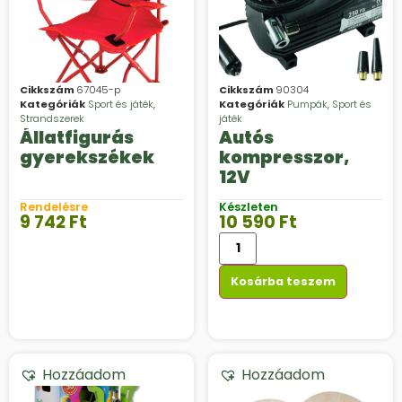
Cikkszám
67045-p
Cikkszám
90304
Kategóriák
Sport és játék
,
Kategóriák
Pumpák
,
Sport és
Strandszerek
játék
Állatfigurás
Autós
gyerekszékek
kompresszor,
12V
Rendelésre
Készleten
9 742
Ft
10 590
Ft
Kosárba teszem
Hozzáadom
Hozzáadom