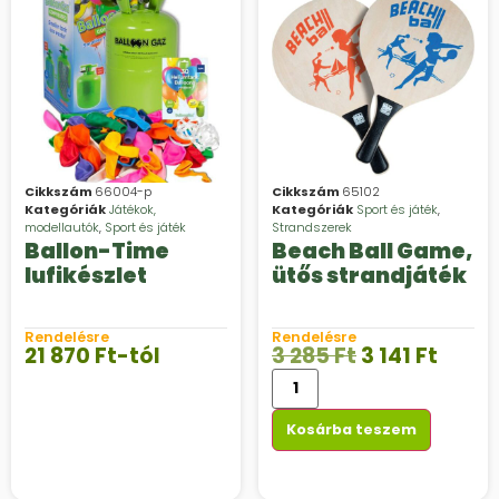
Cikkszám
66004-p
Cikkszám
65102
Kategóriák
Játékok,
Kategóriák
Sport és játék
,
modellautók
,
Sport és játék
Strandszerek
Ballon-Time
Beach Ball Game,
lufikészlet
ütős strandjáték
Rendelésre
Rendelésre
21 870
Ft
-tól
3 285
Ft
3 141
Ft
Kosárba teszem