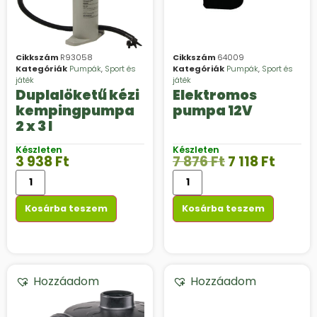
Cikkszám
R93058
Cikkszám
64009
Kategóriák
Pumpák
,
Sport és
Kategóriák
Pumpák
,
Sport és
játék
játék
Duplalöketű kézi
Elektromos
kempingpumpa
pumpa 12V
2 x 3 l
Készleten
Készleten
3 938
Ft
7 876
Ft
7 118
Ft
Kosárba teszem
Kosárba teszem
Hozzáadom
Hozzáadom