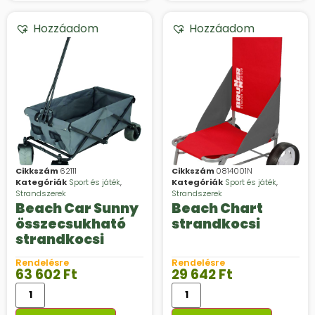
Hozzáadom
Hozzáadom
Cikkszám
62111
Cikkszám
0814001N
Kategóriák
Sport és játék
,
Kategóriák
Sport és játék
,
Strandszerek
Strandszerek
Beach Car Sunny
Beach Chart
összecsukható
strandkocsi
strandkocsi
Rendelésre
Rendelésre
63 602
Ft
29 642
Ft