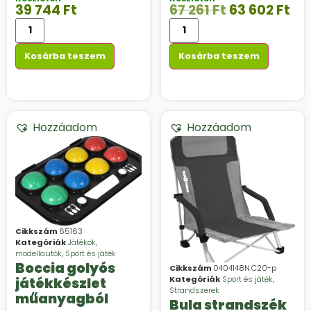
39 744
Ft
67 261
Ft
63 602
Ft
Kosárba teszem
Kosárba teszem
Hozzáadom
Hozzáadom
Cikkszám
65163
Kategóriák
Játékok,
modellautók
,
Sport és játék
Boccia golyós
Cikkszám
0404148N.C20-p
Kategóriák
Sport és játék
,
játékkészlet
Strandszerek
műanyagból
Bula strandszék