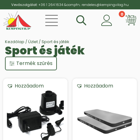
Vevőszolgálat:
+36 1 264 1634
&compfn;
rendeles@kempingvilag.hu
0
Vi
Kezdőlap
/
Üzlet
/ Sport és játék
Sport és játék
Termék szűrés
Hozzáadom
Hozzáadom