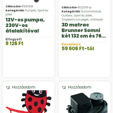
Cikkszám
R93068
Cikkszám
612/001-p
Kategóriák
Pumpák
,
Sport és
Kategóriák
Gumimatracok
,
játék
Outdoor
,
Sport és játék
,
12V-os pumpa,
Szigetelőszőnyegek, matracok
3D matrac
230V-os
Brunner Somni
átalakítóval
két 132 cm és 76
Elfogyott
cm szélességben
9 126
Ft
Rendelésre
59 606
Ft
-tól
Hozzáadom
Hozzáadom