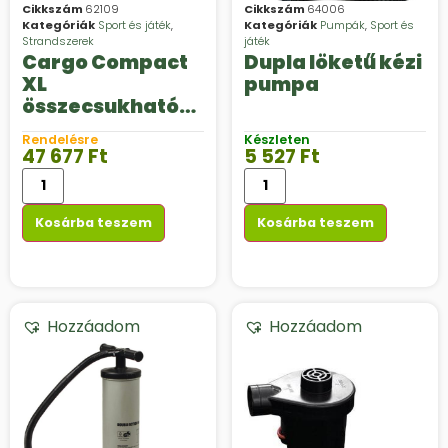
Cikkszám
62109
Cikkszám
64006
Kategóriák
Sport és játék
,
Kategóriák
Pumpák
,
Sport és
Strandszerek
játék
Cargo Compact
Dupla löketű kézi
XL
pumpa
összecsukható
strandkocsi
Rendelésre
Készleten
47 677
Ft
5 527
Ft
Kosárba teszem
Kosárba teszem
Hozzáadom
Hozzáadom