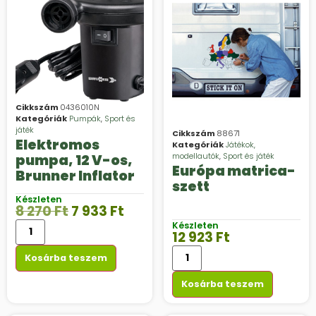
Cikkszám
0436010N
Kategóriák
Pumpák
,
Sport és
játék
Cikkszám
88671
Elektromos
Kategóriák
Játékok,
modellautók
,
Sport és játék
pumpa, 12 V-os,
Európa matrica-
Brunner Inflator
szett
Készleten
8 270
Ft
7 933
Ft
Készleten
12 923
Ft
Kosárba teszem
Kosárba teszem