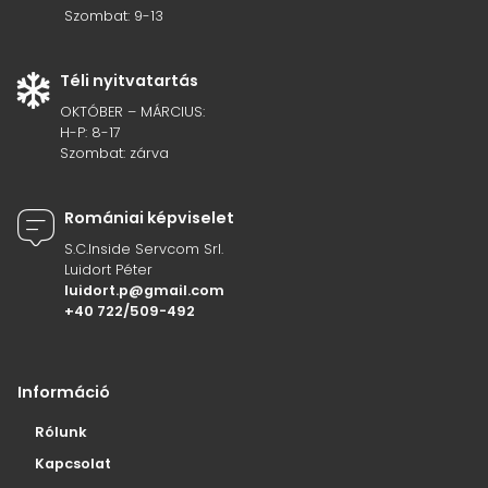
Szombat: 9-13
Téli nyitvatartás
OKTÓBER – MÁRCIUS:
H-P: 8-17
Szombat: zárva
Romániai képviselet
S.C.Inside Servcom Srl.
Luidort Péter
luidort.p@gmail.com
+40 722/509-492
Információ
Rólunk
Kapcsolat