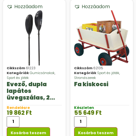
Hozzáadom
Hozzáadom
Cikkszám
61223
Cikkszám
62135
Kategóriák
Gumicsónakok
,
Kategóriák
Sport és játék
,
Sport és játék
Strandszerek
Evező, dupla
Fa kiskocsi
lapátos
üvegszálas, 2
részes
Rendelésre
Készleten
19 862
Ft
55 649
Ft
Kosárba teszem
Kosárba teszem