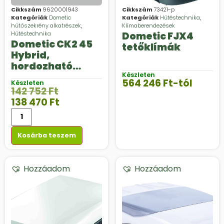
Cikkszám
9620001943
Cikkszám
73421-p
Kategóriák
Dometic
Kategóriák
Hűtéstechnika
,
hűtőszekrény alkatrészek
,
Klímaberendezések
Hűtéstechnika
Dometic FJX4
Dometic CK2 45
tetőklímák
Hybrid,
hordozható
hibrid hűtő, 43 l,
Készleten
564 246
Ft
-tól
Készleten
12 V DC/230 V AC
142 752
Ft
138 470
Ft
Kosárba teszem
Hozzáadom
Hozzáadom