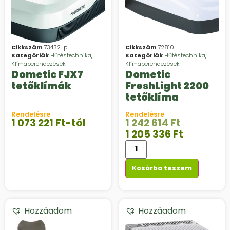
Cikkszám
73432-p
Cikkszám
72810
Kategóriák
Hűtéstechnika
,
Kategóriák
Hűtéstechnika
,
Klímaberendezések
Klímaberendezések
Dometic FJX7
Dometic
tetőklímák
FreshLight 2200
tetőklíma
Rendelésre
Rendelésre
1 073 221
Ft
-tól
1 242 614
Ft
1 205 336
Ft
Kosárba teszem
Hozzáadom
Hozzáadom