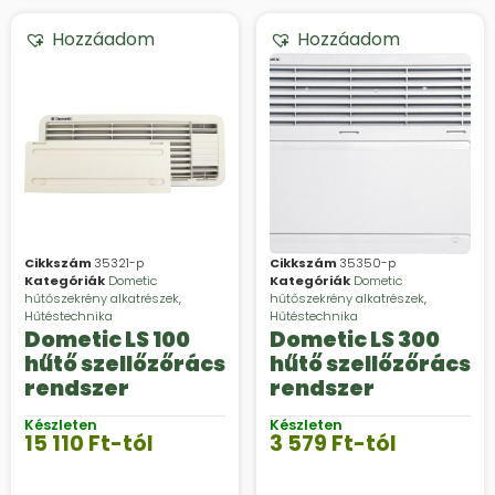
Hozzáadom
Hozzáadom
Cikkszám
35321-p
Cikkszám
35350-p
Kategóriák
Dometic
Kategóriák
Dometic
hűtőszekrény alkatrészek
,
hűtőszekrény alkatrészek
,
Hűtéstechnika
Hűtéstechnika
Dometic LS 100
Dometic LS 300
hűtő szellőzőrács
hűtő szellőzőrács
rendszer
rendszer
Készleten
Készleten
15 110
Ft
-tól
3 579
Ft
-tól