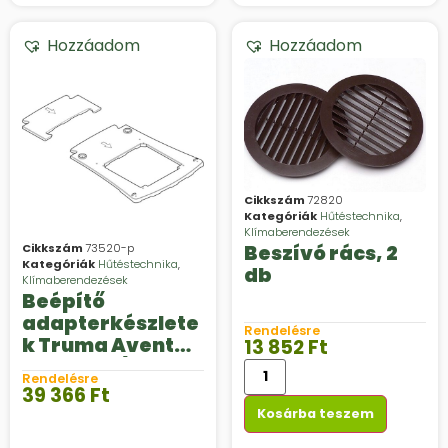
Hozzáadom
Hozzáadom
Cikkszám
72820
Kategóriák
Hűtéstechnika
,
Klímaberendezések
Beszívó rács, 2
Cikkszám
73520-p
Kategóriák
Hűtéstechnika
,
db
Klímaberendezések
Beépítő
adapterkészlete
Rendelésre
k Truma Aventa
13 852
Ft
compact /
Rendelésre
compact plus 2.
39 366
Ft
generációs
Kosárba teszem
klímaberendezé