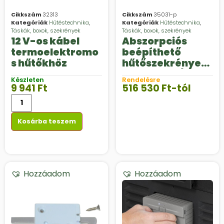
Cikkszám
32313
Cikkszám
35031-p
Kategóriák
Hűtéstechnika
,
Kategóriák
Hűtéstechnika
,
Táskák, boxok, szekrények
Táskák, boxok, szekrények
12 V-os kábel
Abszorpciós
termoelektromo
beépíthető
s hűtőkhöz
hűtőszekrények,
Dometic 12 / 230 V
Készleten
Rendelésre
/ gáz 30 mbar
9 941
Ft
516 530
Ft
-tól
Kosárba teszem
Hozzáadom
Hozzáadom