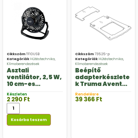
Cikkszám
TF10USB
Cikkszám
73525-p
Kategóriák
Hűtéstechnika
,
Kategóriák
Hűtéstechnika
,
Klímaberendezések
Klímaberendezések
Asztali
Beépítő
ventilátor, 2,5 W,
adapterkészlete
10 cm-es
k Truma Aventa
lapátátmérő, 1
comfort 2.
Készleten
Rendelésre
fokozat, 1,4 m
generációs
2 290
Ft
39 366
Ft
USB vezeték,
klímaberendezé
fekete
shez
Kosárba teszem