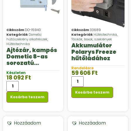
Cikkszám
DO-15940
Cikkszám
33689
Kategóriák
Dometic
Kategóriák
Hűtéstechnika
,
hűtőszekrény alkatrészek
,
Táskák, boxok, szekrények
Hűtéstechnika
Akkumulátor
Ajtózár, kampós
Polarys Freeze
Dometic 8-as
hűtőládához
sorozatú
hűtőszekrények
Rendelésre
59 606
Ft
Készleten
hez
18 092
Ft
Kosárba teszem
Kosárba teszem
Hozzáadom
Hozzáadom