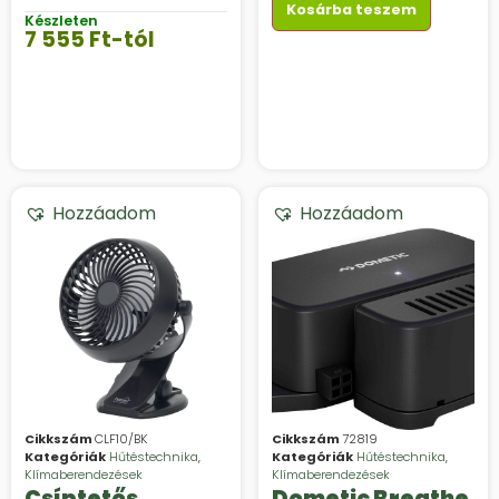
Kosárba teszem
Készleten
7 555
Ft
-tól
Hozzáadom
Hozzáadom
Cikkszám
CLF10/BK
Cikkszám
72819
Kategóriák
Hűtéstechnika
,
Kategóriák
Hűtéstechnika
,
Klímaberendezések
Klímaberendezések
Csíptetős,
Dometic Breathe