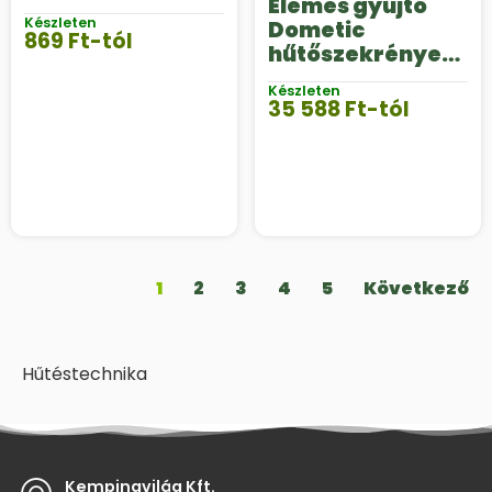
Elemes gyújtó
Készleten
Dometic
869
Ft
-tól
hűtőszekrények
hez
Készleten
35 588
Ft
-tól
1
2
3
4
5
Következő
Hűtéstechnika
Kempingvilág Kft.