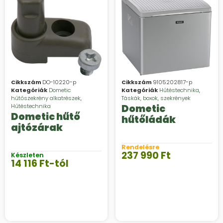
Cikkszám
DO-10220-p
Cikkszám
9105202817-p
Kategóriák
Dometic
Kategóriák
Hűtéstechnika
,
hűtőszekrény alkatrészek
,
Táskák, boxok, szekrények
Hűtéstechnika
Dometic
Dometic hűtő
hűtőládák
ajtózárak
Rendelésre
237 990
Ft
Készleten
14 116
Ft
-tól