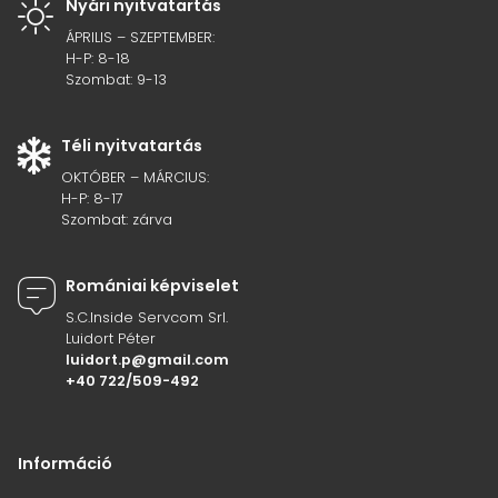
Nyári nyitvatartás
ÁPRILIS – SZEPTEMBER:
H-P: 8-18
Szombat: 9-13
Téli nyitvatartás
OKTÓBER – MÁRCIUS:
H-P: 8-17
Szombat: zárva
Romániai képviselet
S.C.Inside Servcom Srl.
Luidort Péter
luidort.p@gmail.com
+40 722/509-492
Információ