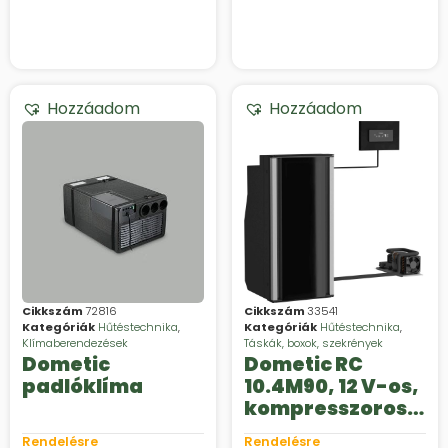
Hozzáadom
Hozzáadom
Cikkszám
72816
Cikkszám
33541
Kategóriák
Hűtéstechnika
,
Kategóriák
Hűtéstechnika
,
Klímaberendezések
Táskák, boxok, szekrények
Dometic
Dometic RC
padlóklíma
10.4M90, 12 V-os,
kompresszoros
hűtőszekrény 90
Rendelésre
Rendelésre