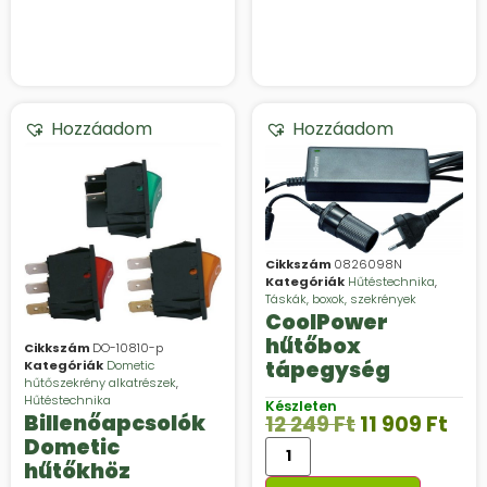
shez
Hozzáadom
Hozzáadom
Cikkszám
0826098N
Kategóriák
Hűtéstechnika
,
Táskák, boxok, szekrények
CoolPower
hűtőbox
Cikkszám
DO-10810-p
tápegység
Kategóriák
Dometic
hűtőszekrény alkatrészek
,
Hűtéstechnika
Készleten
Billenőapcsolók
12 249
Ft
11 909
Ft
Dometic
hűtőkhöz