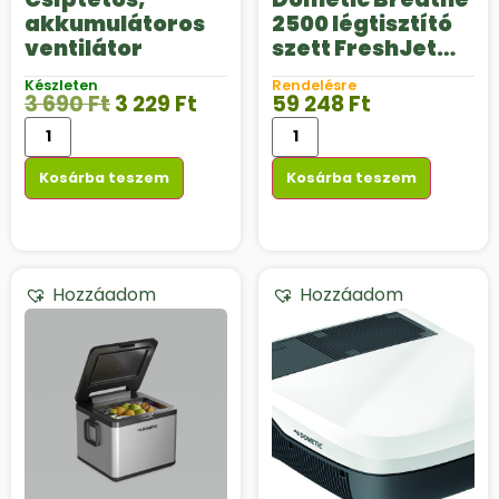
akkumulátoros
2500 légtisztító
ventilátor
szett FreshJet
klímaberendezé
Készleten
Rendelésre
sekhez
3 690
Ft
3 229
Ft
59 248
Ft
Kosárba teszem
Kosárba teszem
Hozzáadom
Hozzáadom