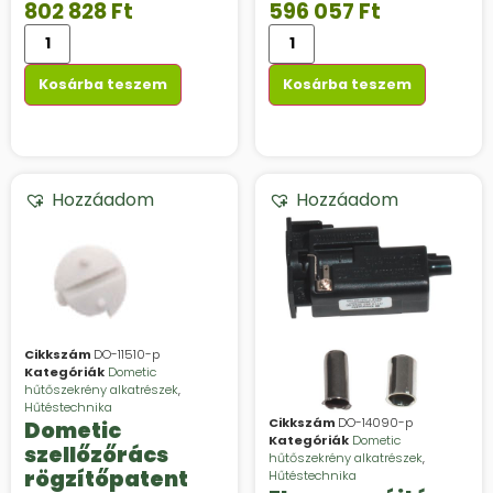
l, duplazsanéros
802 828
Ft
596 057
Ft
ajtó
Kosárba teszem
Kosárba teszem
Hozzáadom
Hozzáadom
Cikkszám
DO-11510-p
Kategóriák
Dometic
hűtőszekrény alkatrészek
,
Hűtéstechnika
Cikkszám
DO-14090-p
Dometic
Kategóriák
Dometic
szellőzőrács
hűtőszekrény alkatrészek
,
rögzítőpatent
Hűtéstechnika