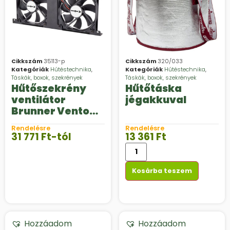
Cikkszám
35113-p
Cikkszám
320/033
Kategóriák
Hűtéstechnika
,
Kategóriák
Hűtéstechnika
,
Táskák, boxok, szekrények
Táskák, boxok, szekrények
Hűtőszekrény
Hűtőtáska
ventilátor
jégakkuval
Brunner Vento
Smart
Rendelésre
Rendelésre
31 771
Ft
-tól
13 361
Ft
Kosárba teszem
Hozzáadom
Hozzáadom