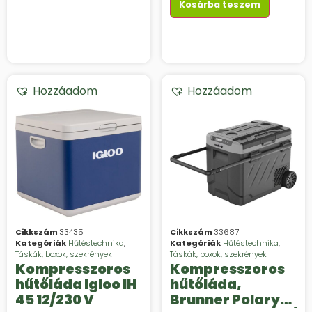
Kosárba teszem
Hozzáadom
Hozzáadom
Cikkszám
33435
Cikkszám
33687
Kategóriák
Hűtéstechnika
,
Kategóriák
Hűtéstechnika
,
Táskák, boxok, szekrények
Táskák, boxok, szekrények
Kompresszoros
Kompresszoros
hűtőláda Igloo IH
hűtőláda,
45 12/230 V
Brunner Polarys