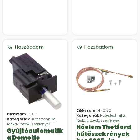
Hozzáadom
Hozzáadom
Cikkszám
TH-10160
Cikkszám
35108
Kategóriák
Hűtéstechnika
,
Kategóriák
Hűtéstechnika
,
Táskák, boxok, szekrények
Táskák, boxok, szekrények
Hőelem Thetford
Gyújtóautomatik
hűtőszekrények
a Dometic