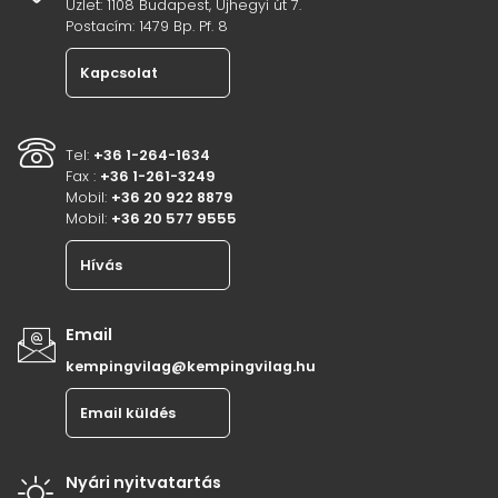
Üzlet: 1108 Budapest, Újhegyi út 7.
Postacím: 1479 Bp. Pf. 8
Kapcsolat
Tel:
+36 1-264-1634
Fax :
+36 1-261-3249
Mobil:
+36 20 922 8879
Mobil:
+36 20 577 9555
Hívás
Email
kempingvilag@kempingvilag.hu
Email küldés
Nyári nyitvatartás