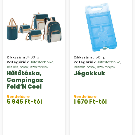
Cikkszám
34103-p
Cikkszám
31501-p
Kategóriák
Hűtéstechnika
,
Kategóriák
Hűtéstechnika
,
Táskák, boxok, szekrények
Táskák, boxok, szekrények
Hűtőtáska,
Jégakkuk
Campingaz
Fold‘N Cool
Rendelésre
Rendelésre
5 945
Ft
-tól
1 670
Ft
-tól