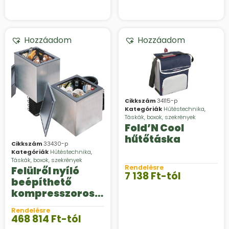
Hozzáadom
Hozzáadom
Cikkszám
34115-p
Kategóriák
Hűtéstechnika
,
Táskák, boxok, szekrények
Fold’N Cool
hűtőtáska
Cikkszám
33430-p
Kategóriák
Hűtéstechnika
,
Táskák, boxok, szekrények
Rendelésre
Felülről nyíló
7 138
Ft
-tól
beépíthető
kompresszoros
hűtőszekrény,
Rendelésre
Dometic
468 814
Ft
-tól
CoolMatic CB