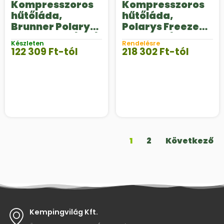
Kompresszoros
Kompresszoros
hűtőláda,
hűtőláda,
Brunner Polarys
Polarys Freeze
Freeze SZ 12 / 24 /
DZ 12 / 24 / 230 V
Készleten
Rendelésre
100 – 240 V
122 309
Ft
-tól
218 302
Ft
-tól
1
2
Következő
Kempingvilág Kft.