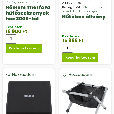
Táskák, boxok, szekrények
Cikkszám
34999
Hőelem Thetford
Kategóriák
Hűtéstechnika
,
Táskák, boxok, szekrények
hűtőszekrények
Hűtőbox állvány
hez 2006-tól
Készleten
16 900
Ft
Készleten
15 886
Ft
Kosárba teszem
Kosárba teszem
Hozzáadom
Hozzáadom