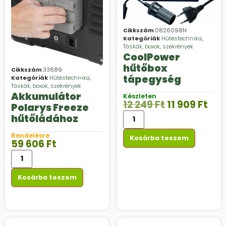
Cikkszám
0826098N
Kategóriák
Hűtéstechnika
,
Táskák, boxok, szekrények
CoolPower
hűtőbox
Cikkszám
33689
tápegység
Kategóriák
Hűtéstechnika
,
Táskák, boxok, szekrények
Akkumulátor
Készleten
12 249
Ft
11 909
Ft
Polarys Freeze
hűtőládához
Rendelésre
Kosárba teszem
59 606
Ft
Kosárba teszem