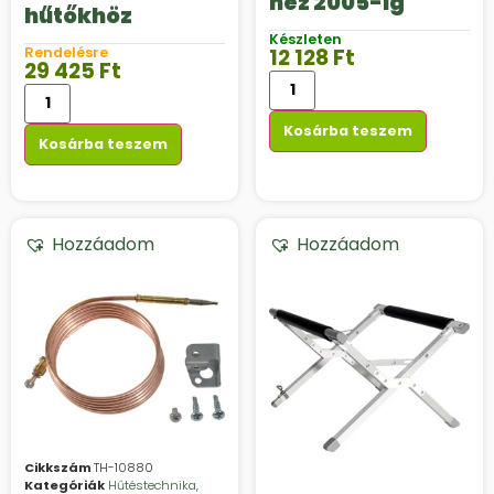
hez 2005-ig
hűtőkhöz
Készleten
12 128
Ft
Rendelésre
29 425
Ft
Kosárba teszem
Kosárba teszem
Hozzáadom
Hozzáadom
Cikkszám
TH-10880
Kategóriák
Hűtéstechnika
,