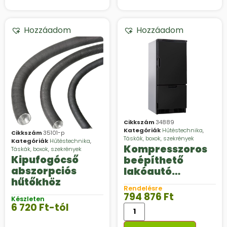
Hozzáadom
Hozzáadom
Cikkszám
34889
Kategóriák
Hűtéstechnika
,
Cikkszám
35101-p
Táskák, boxok, szekrények
Kategóriák
Hűtéstechnika
,
Kompresszoros
Táskák, boxok, szekrények
Kipufogócső
beépíthető
abszorpciós
lakóautó
hűtőkhöz
hűtőszekrény,
Rendelésre
Thetford T2160
794 876
Ft
Készleten
6 720
Ft
-tól