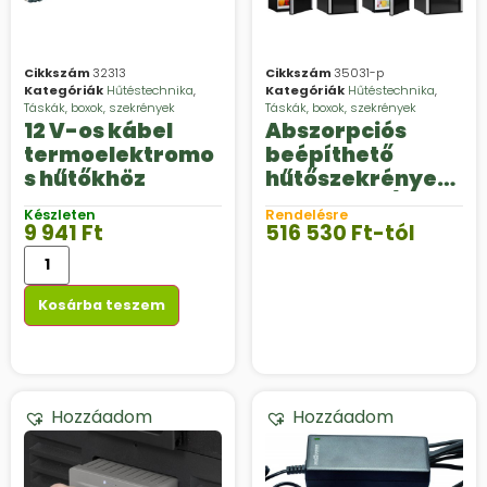
Cikkszám
32313
Cikkszám
35031-p
Kategóriák
Hűtéstechnika
,
Kategóriák
Hűtéstechnika
,
Táskák, boxok, szekrények
Táskák, boxok, szekrények
12 V-os kábel
Abszorpciós
termoelektromo
beépíthető
s hűtőkhöz
hűtőszekrények,
Dometic 12 / 230 V
Készleten
Rendelésre
/ gáz 30 mbar
9 941
Ft
516 530
Ft
-tól
Kosárba teszem
Hozzáadom
Hozzáadom