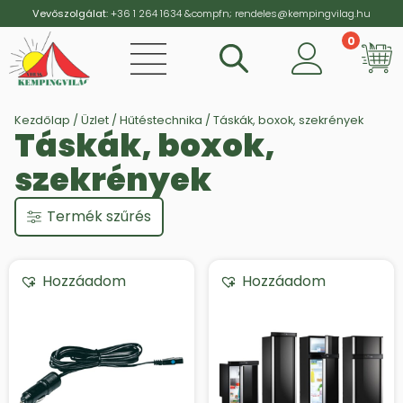
Vevőszolgálat:
+36 1 264 1634
&compfn;
rendeles@kempingvilag.hu
0
Vi
Kezdőlap
/
Üzlet
/
Hűtéstechnika
/ Táskák, boxok, szekrények
Táskák, boxok,
szekrények
Termék szűrés
Hozzáadom
Hozzáadom