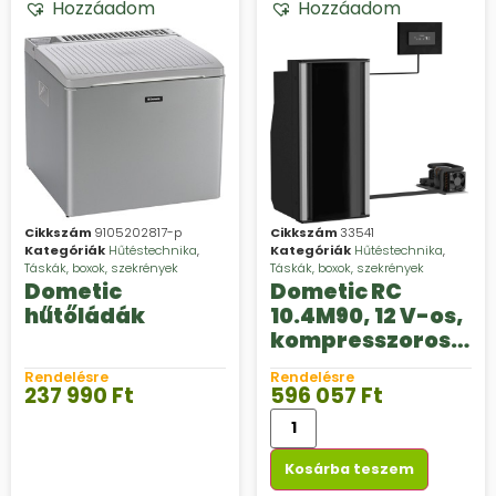
Hozzáadom
Hozzáadom
Cikkszám
9105202817-p
Cikkszám
33541
Kategóriák
Hűtéstechnika
,
Kategóriák
Hűtéstechnika
,
Táskák, boxok, szekrények
Táskák, boxok, szekrények
Dometic
Dometic RC
hűtőládák
10.4M90, 12 V-os,
kompresszoros
hűtőszekrény 90
Rendelésre
Rendelésre
l, duplazsanéros
237 990
Ft
596 057
Ft
ajtó
Kosárba teszem