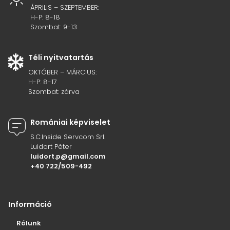
ÁPRILIS – SZEPTEMBER:
H-P: 8-18
Szombat: 9-13
Téli nyitvatartás
OKTÓBER – MÁRCIUS:
H-P: 8-17
Szombat: zárva
Romániai képviselet
S.C.Inside Servcom Srl.
Luidort Péter
luidort.p@gmail.com
+40 722/509-492
Információ
Rólunk