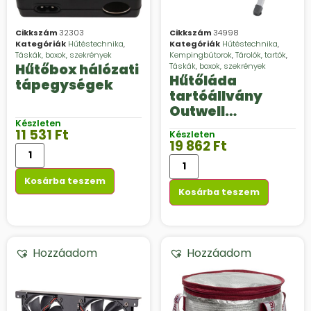
Cikkszám
32303
Cikkszám
34998
Kategóriák
Hűtéstechnika
,
Kategóriák
Hűtéstechnika
,
Táskák, boxok, szekrények
Kempingbútorok
,
Tárolók, tartók
,
Hűtőbox hálózati
Táskák, boxok, szekrények
Hűtőláda
tápegységek
tartóállvány
Outwell
Készleten
Charlotte Town
11 531
Ft
Készleten
19 862
Ft
Kosárba teszem
Kosárba teszem
Hozzáadom
Hozzáadom