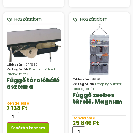
Hozzáadom
Hozzáadom
Cikkszám
611/693
Kategóriák
Kempingbútorok
,
Tárolók, tartók
Függő tárolóháló
Cikkszám
71976
Kategóriák
Kempingbútorok
,
asztalra
Tárolók, tartók
Fúggő zsebes
tároló, Magnum
Rendelésre
7 138
Ft
Rendelésre
25 846
Ft
Kosárba teszem