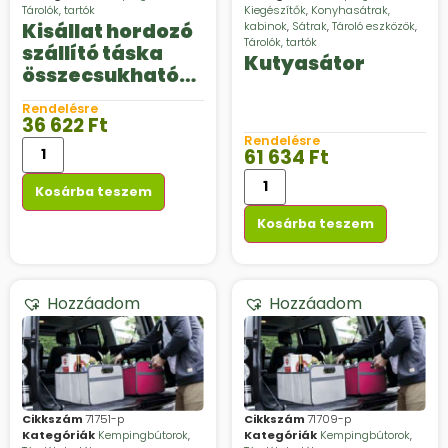
Tárolók, tartók
Kiegészítők
,
Konyhasátrak,
Kisállat hordozó
kabinok
,
Sátrak
,
Tároló eszközök
,
Tárolók, tartók
szállító táska
Kutyasátor
összecsukható
75×49 kutya
Rendelésre
macska
36 622
Ft
Rendelésre
61 634
Ft
Kosárba teszem
Kosárba teszem
Hozzáadom
Hozzáadom
Cikkszám
71751-p
Cikkszám
71709-p
Kategóriák
Kempingbútorok
,
Kategóriák
Kempingbútorok
,