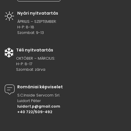
Nyári nyitvatartás
ÁPRILIS – SZEPTEMBER:
H-P: 8-18
Szombat: 9-13
Téli nyitvatartás
OKTÓBER – MÁRCIUS:
H-P: 8-17
Szombat: zárva
Romániai képviselet
S.C.Inside Servcom Srl.
Luidort Péter
luidort.p@gmail.com
+40 722/509-492