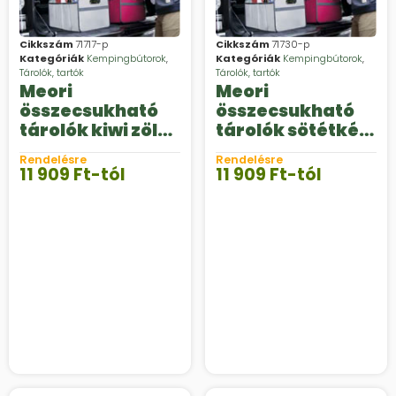
Cikkszám
71717-p
Cikkszám
71730-p
Kategóriák
Kempingbútorok
,
Kategóriák
Kempingbútorok
,
Tárolók, tartók
Tárolók, tartók
Meori
Meori
összecsukható
összecsukható
tárolók kiwi zöld
tárolók sötétkék
színben
színben
Rendelésre
Rendelésre
11 909
Ft
-tól
11 909
Ft
-tól