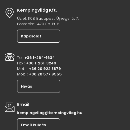
Kempingvilág Kft.
Üzlet: 1108 Budapest, Újhegyi út 7.
Postacím: 1479 Bp. Pf. 8
Kapcsolat
Tel:
+36 1-264-1634
Fax :
+36 1-261-3249
Mobil:
+36 20 922 8879
Mobil:
+36 20 577 9555
Hívás
Email
kempingvilag@kempingvilag.hu
Email küldés