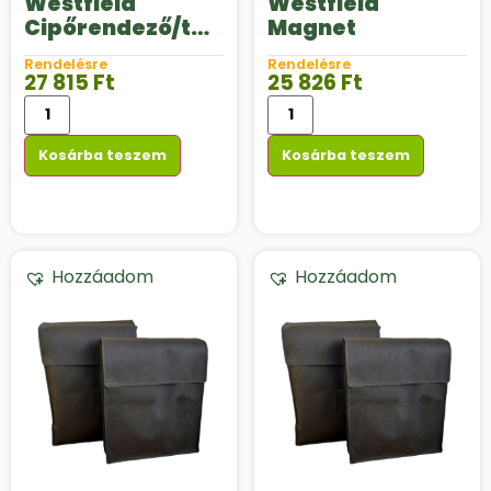
Westfield
Westfield
Cipőrendező/tár
Magnet
oló
Rendelésre
Rendelésre
27 815
Ft
25 826
Ft
Kosárba teszem
Kosárba teszem
Hozzáadom
Hozzáadom