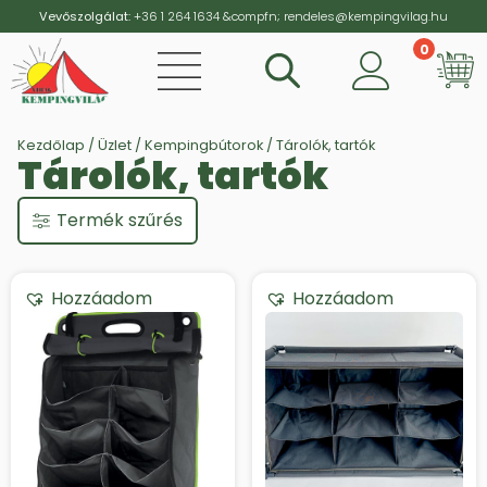
Vevőszolgálat:
+36 1 264 1634
&compfn;
rendeles@kempingvilag.hu
0
Vi
Kezdőlap
/
Üzlet
/
Kempingbútorok
/ Tárolók, tartók
Tárolók, tartók
Termék szűrés
Hozzáadom
Hozzáadom