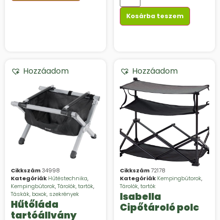
Kosárba teszem
Hozzáadom
Hozzáadom
Cikkszám
34998
Cikkszám
72178
Kategóriák
Hűtéstechnika
,
Kategóriák
Kempingbútorok
,
Kempingbútorok
,
Tárolók, tartók
,
Tárolók, tartók
Táskák, boxok, szekrények
Isabella
Hűtőláda
Cipőtároló polc
tartóállvány