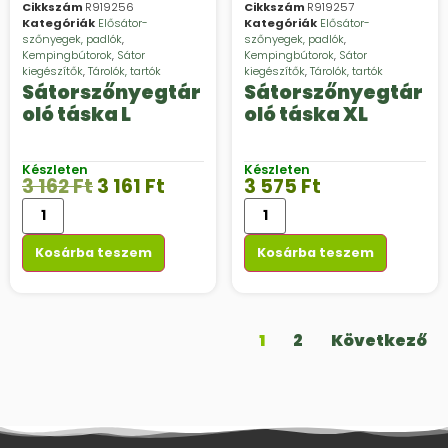
Cikkszám
R919256
Cikkszám
R919257
Kategóriák
Elősátor-
Kategóriák
Elősátor-
szőnyegek, padlók
,
szőnyegek, padlók
,
Kempingbútorok
,
Sátor
Kempingbútorok
,
Sátor
kiegészítők
,
Tárolók, tartók
kiegészítők
,
Tárolók, tartók
Sátorszőnyegtár
Sátorszőnyegtár
oló táska L
oló táska XL
Készleten
Készleten
3 162
Ft
3 161
Ft
3 575
Ft
Kosárba teszem
Kosárba teszem
1
2
Következő