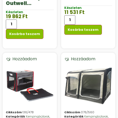
Outwell
Charlotte Town
Készleten
11 531
Ft
Készleten
19 862
Ft
Kosárba teszem
Kosárba teszem
Hozzáadom
Hozzáadom
Cikkszám
136/478
Cikkszám
076/560
Kategóriák
Kempingbútorok
,
Kategóriák
Kempingbútorok
,