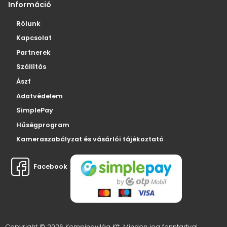
Információ
Rólunk
Kapcsolat
Partnerek
Szállítás
Ászf
Adatvédelem
SimplePay
Hűségprogram
Kameraszabályzat és vásárlói tájékoztató
Facebook
Copyright © 2026 Kempingvilág Kft. Minden jog fenntartva!