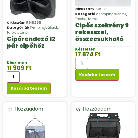
Cikkszám
R91937
Kategóriák
Kempingbútorok
,
Tárolók, tartók
Cikkszám
R919255
Cipős szekrény 9
Kategóriák
Kempingbútorok
,
rekesszel,
Tárolók, tartók
összecsukható
Cipőrendező 12
pár cipőhöz
Készleten
17 874
Ft
Készleten
11 909
Ft
Kosárba teszem
Kosárba teszem
Hozzáadom
Hozzáadom