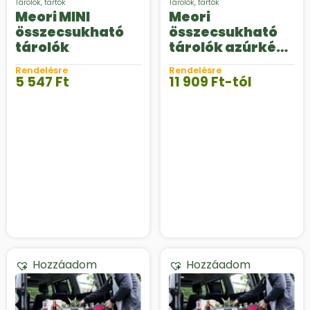
Tárolók, tartók
Tárolók, tartók
Meori MINI
Meori
összecsukható
összecsukható
tárolók
tárolók azúrkék
színben
Rendelésre
Rendelésre
5 547
Ft
11 909
Ft
-tól
Hozzáadom
Hozzáadom