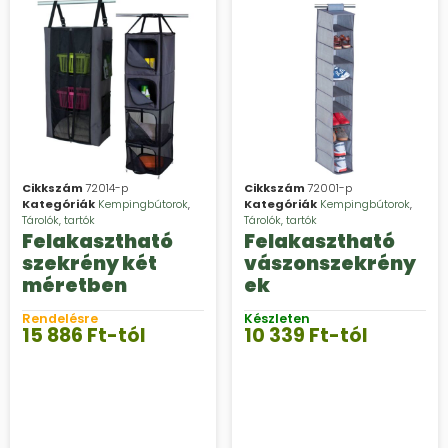
Cikkszám
72014-p
Cikkszám
72001-p
Kategóriák
Kempingbútorok
,
Kategóriák
Kempingbútorok
,
Tárolók, tartók
Tárolók, tartók
Felakasztható
Felakasztható
szekrény két
vászonszekrény
méretben
ek
Rendelésre
Készleten
15 886
Ft
-tól
10 339
Ft
-tól