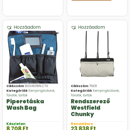
Hozzáadom
Hozzáadom
Cikkszám
9004018N.C73
Cikkszám
71931
Kategóriák
Kempingbútorok
,
Kategóriák
Kempingbútorok
,
Tárolók, tartók
Tárolók, tartók
Piperetáska
Rendszerező
Wash Bag
Westfield
Chunky
Készleten
Rendelésre
8 708
Ft
23 838
Ft