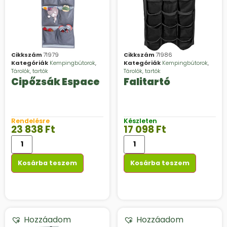
Cikkszám
71979
Cikkszám
71986
Kategóriák
Kempingbútorok
,
Kategóriák
Kempingbútorok
,
Tárolók, tartók
Tárolók, tartók
Cipőzsák Espace
Falitartó
Rendelésre
Készleten
23 838
Ft
17 098
Ft
Kosárba teszem
Kosárba teszem
Hozzáadom
Hozzáadom