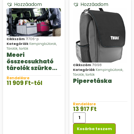
Hozzáadom
Hozzáadom
Cikkszám
71706-p
Kategóriák
Kempingbútorok
,
Tárolók, tartók
Meori
összecsukható
Cikkszám
71998
tárolók szürke
Kategóriák
Kempingbútorok
,
színben
Tárolók, tartók
Rendelésre
Piperetáska
11 909
Ft
-tól
Rendelésre
13 917
Ft
Kosárba teszem