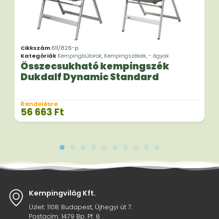
Cikkszám
611/826-p
Kategóriák
Kempingbútorok
,
Kempingszékek, - ágyak
Összecsukható kempingszék
Dukdalf Dynamic Standard
Rendelésre
56 663
Ft
Kempingvilág Kft.
Üzlet: 1108 Budapest, Újhegyi út 7.
Postacím: 1479 Bp. Pf. 8