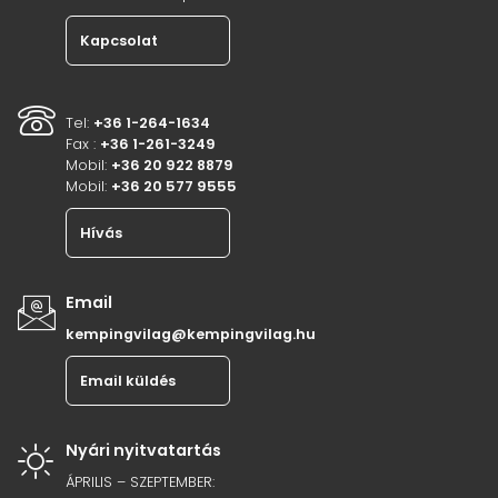
Kapcsolat
Tel:
+36 1-264-1634
Fax :
+36 1-261-3249
Mobil:
+36 20 922 8879
Mobil:
+36 20 577 9555
Hívás
Email
kempingvilag@kempingvilag.hu
Email küldés
Nyári nyitvatartás
ÁPRILIS – SZEPTEMBER: