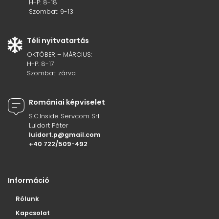
H-P: 8-18
Szombat: 9-13
Téli nyitvatartás
OKTÓBER – MÁRCIUS:
H-P: 8-17
Szombat: zárva
Romániai képviselet
S.C.Inside Servcom Srl.
Luidort Péter
luidort.p@gmail.com
+40 722/509-492
Információ
Rólunk
Kapcsolat