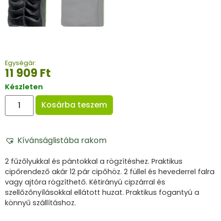
Egységár:
11 909
Ft
Készleten
Kosárba teszem
Kívánságlistába rakom
2 fűzőlyukkal és pántokkal a rögzítéshez. Praktikus
cipőrendező akár 12 pár cipőhöz. 2 füllel és hevederrel falra
vagy ajtóra rögzíthető. Kétirányú cipzárral és
szellőzőnyílásokkal ellátott huzat. Praktikus fogantyú a
könnyű szállításhoz.