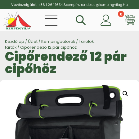
Vevőszolgálat:
+36 1 264 1634
&compfn;
rendeles@kempingvilag.hu
0
Vi
Kezdőlap
/
Üzlet
/
Kempingbútorok
/
Tárolók,
tartók
/ Cipőrendező 12 pár cipőhöz
Cipőrendező 12 pár
cipőhöz