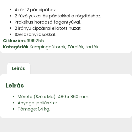
Akár 12 pár cipőhöz.
2 fűzőlyukkal és pántokkal a rögzítéshez.
Praktikus hordozó fogantyúval.
2 irányú cipzárral ellátott huzat.
Szellőzőnyílásokkal.
Cikkszám:
R919255
Kategóriák
Kempingbútorok
,
Tárolók, tartók
Leírás
Leírás
Mérete (Szé x Ma): 480 x 860 mm.
Anyaga: poliészter.
Tömege: 1,4 kg.