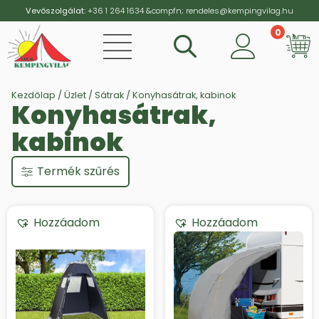
Vevőszolgálat:
+36 1 264 1634
&compfn;
rendeles@kempingvilag.hu
0
Vi
Kezdőlap
/
Üzlet
/
Sátrak
/ Konyhasátrak, kabinok
Konyhasátrak,
kabinok
Termék szűrés
Hozzáadom
Hozzáadom