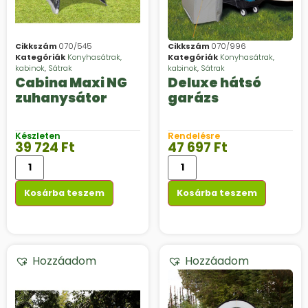
Cikkszám
070/545
Cikkszám
070/996
Kategóriák
Konyhasátrak,
Kategóriák
Konyhasátrak,
kabinok
,
Sátrak
kabinok
,
Sátrak
Cabina Maxi NG
Deluxe hátsó
zuhanysátor
garázs
Készleten
Rendelésre
39 724
Ft
47 697
Ft
Kosárba teszem
Kosárba teszem
Hozzáadom
Hozzáadom