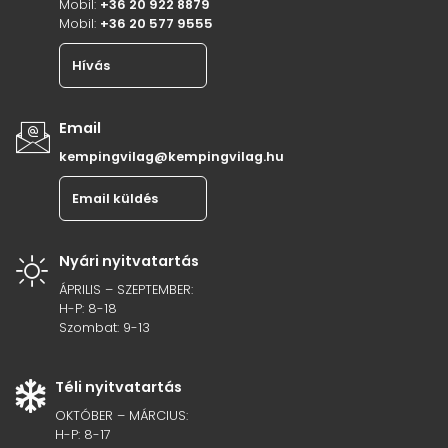
Mobil:
+36 20 922 8879
Mobil:
+36 20 577 9555
Hívás
Email
kempingvilag@kempingvilag.hu
Email küldés
Nyári nyitvatartás
ÁPRILIS – SZEPTEMBER:
H-P: 8-18
Szombat: 9-13
Téli nyitvatartás
OKTÓBER – MÁRCIUS:
H-P: 8-17