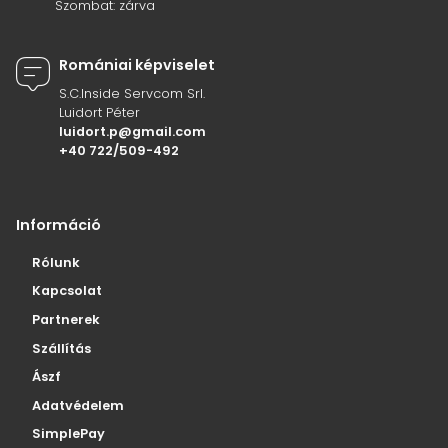
Szombat: zárva
Romániai képviselet
S.C.Inside Servcom Srl.
Luidort Péter
luidort.p@gmail.com
+40 722/509-492
Információ
Rólunk
Kapcsolat
Partnerek
Szállítás
Ászf
Adatvédelem
SimplePay