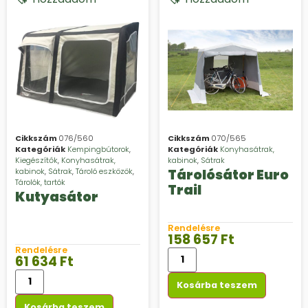
Cikkszám
076/560
Cikkszám
070/565
Kategóriák
Kempingbútorok
,
Kategóriák
Konyhasátrak,
Kiegészítők
,
Konyhasátrak,
kabinok
,
Sátrak
kabinok
,
Sátrak
,
Tároló eszközök
,
Tárolósátor Euro
Tárolók, tartók
Trail
Kutyasátor
Rendelésre
158 657
Ft
Rendelésre
61 634
Ft
Kosárba teszem
Kosárba teszem