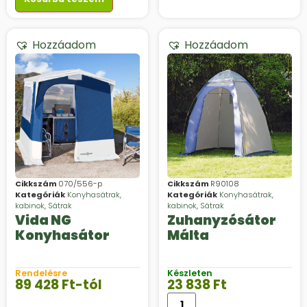
Hozzáadom
Hozzáadom
Cikkszám
070/556-p
Cikkszám
R90108
Kategóriák
Konyhasátrak,
Kategóriák
Konyhasátrak,
kabinok
,
Sátrak
kabinok
,
Sátrak
Vida NG
Zuhanyzósátor
Konyhasátor
Málta
Rendelésre
Készleten
89 428
Ft
-tól
23 838
Ft