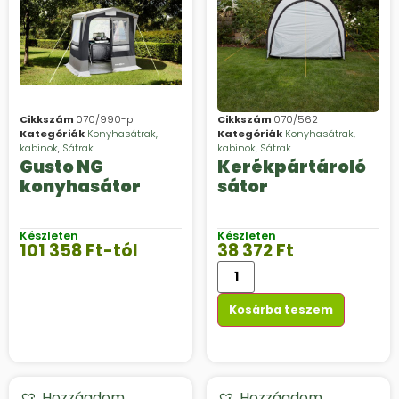
Cikkszám
070/990-p
Cikkszám
070/562
Kategóriák
Konyhasátrak,
Kategóriák
Konyhasátrak,
kabinok
,
Sátrak
kabinok
,
Sátrak
Gusto NG
Kerékpártároló
konyhasátor
sátor
Készleten
Készleten
101 358
Ft
-tól
38 372
Ft
Kosárba teszem
Hozzáadom
Hozzáadom