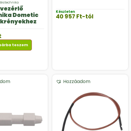
téstechnika
vezérlő
Készleten
nika Dometic
40 957
Ft
-tól
ekrényekhez
t
sárba teszem
adom
Hozzáadom