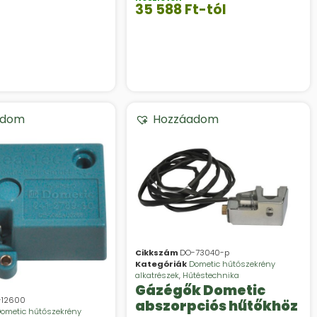
35 588
Ft
-tól
adom
Hozzáadom
Cikkszám
DO-73040-p
Kategóriák
Dometic hűtőszekrény
alkatrészek
,
Hűtéstechnika
Gázégők Dometic
-12600
abszorpciós hűtőkhöz
ometic hűtőszekrény