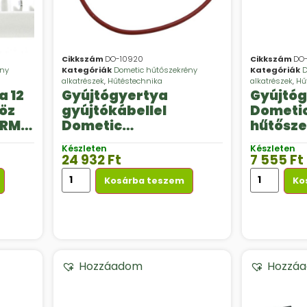
Cikkszám
DO-10920
Cikkszám
DO-
ény
Kategóriák
Dometic hűtőszekrény
Kategóriák
D
alkatrészek
,
Hűtéstechnika
alkatrészek
,
Hű
a 12
Gyújtógyertya
Gyújtóg
öz
gyújtókábellel
Dometi
e RM
Dometic
hűtősz
hűtőszekrényekhez
Készleten
Készleten
24 932
Ft
7 555
Ft
Kosárba teszem
Ko
Hozzáadom
Hozzá