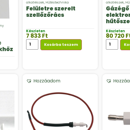
alkatrészek
,
Hűtéstechnika
alkatrészek
,
Hű
Felületre szerelt
Gázégő 
szellőzőrács
elektro
hűtősz
ény
Készleten
Készleten
7 833
Ft
80 720
F
c
Kosárba teszem
Ko
khöz
Hozzáadom
Hozzá