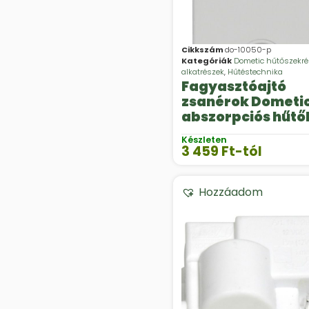
Cikkszám
do-10050-p
Kategóriák
Dometic hűtőszekr
alkatrészek
,
Hűtéstechnika
Fagyasztóajtó
zsanérok Dometi
abszorpciós hűtő
Készleten
3 459
Ft
-tól
Hozzáadom