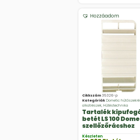
Hozzáadom
Cikkszám
35326-p
Kategóriák
Dometic hűtőszekr
alkatrészek
,
Hűtéstechnika
Tartalék kipufog
betét LS 100 Dome
szellőzőrácshoz
Készleten