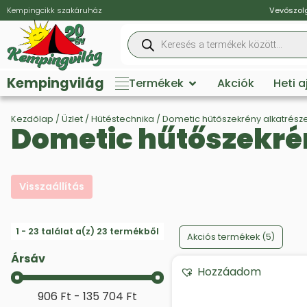
Kempingcikk szakáruház
Vevőszolg
Kempingvilág
Termékek
Akciók
Heti 
Kezdőlap
/
Üzlet
/
Hűtéstechnika
/ Dometic hűtőszekrény alkatrész
Dometic hűtőszekré
Visszaállítás
Products on sale
1 - 23 találat a(z) 23 termékből
Akciós termékek
(5)
Ársáv
Hozzáadom
Ársáv
906 Ft - 135 704 Ft