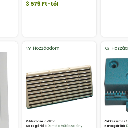
3 579
Ft
-tól
Hozzáadom
Hozzá
Cikkszám
R53025
Cikkszám
DO
Kategóriák
Dometic hűtőszekrény
Kategóriák
D