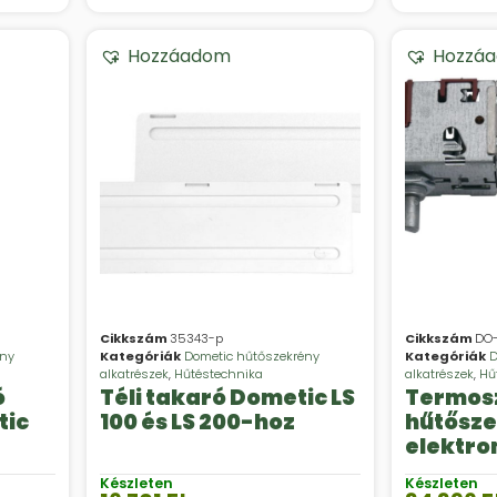
Hozzáadom
Hozzá
Cikkszám
35343-p
Cikkszám
DO-
ény
Kategóriák
Dometic hűtőszekrény
Kategóriák
D
alkatrészek
,
Hűtéstechnika
alkatrészek
,
Hű
ó
Téli takaró Dometic LS
Termosz
tic
100 és LS 200-hoz
hűtősz
elektro
Készleten
Készleten