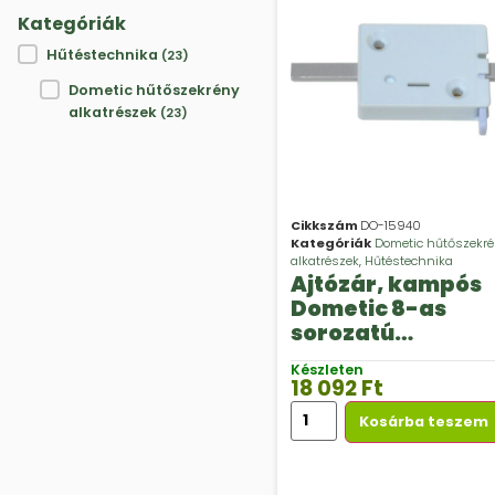
Kategóriák
Kategóriák
Hűtéstechnika
(23)
Dometic hűtőszekrény
alkatrészek
(23)
Cikkszám
DO-15940
Kategóriák
Dometic hűtőszekr
alkatrészek
,
Hűtéstechnika
Ajtózár, kampós
Dometic 8-as
sorozatú
hűtőszekrényekh
Készleten
18 092
Ft
Kosárba teszem