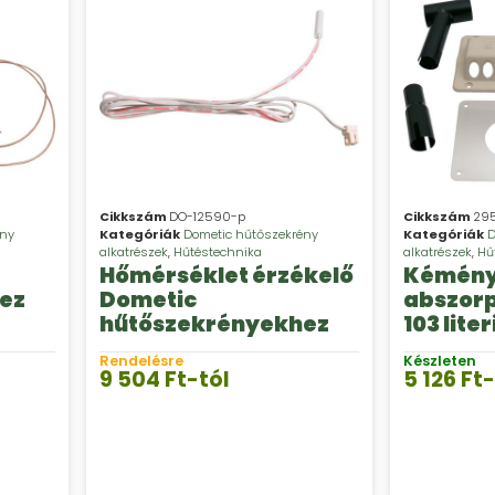
Cikkszám
DO-12590-p
Cikkszám
295
ény
Kategóriák
Dometic hűtőszekrény
Kategóriák
D
alkatrészek
,
Hűtéstechnika
alkatrészek
,
Hű
Hőmérséklet érzékelő
Kémény 
ez
Dometic
abszorp
hűtőszekrényekhez
103 liter
Rendelésre
Készleten
9 504
Ft
-tól
5 126
Ft
-