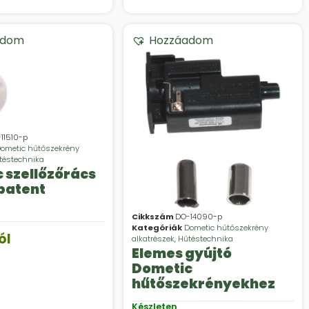
adom
Hozzáadom
11510-p
ometic hűtőszekrény
téstechnika
 szellőzőrács
patent
Cikkszám
DO-14090-p
Kategóriák
Dometic hűtőszekrény
ól
alkatrészek
,
Hűtéstechnika
Elemes gyújtó
Dometic
hűtőszekrényekhez
Készleten