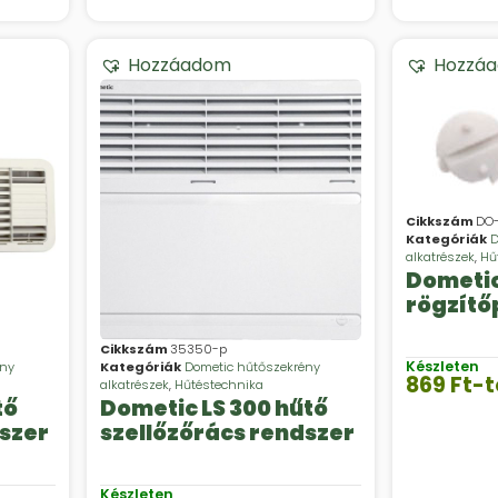
Hozzáadom
Hozzá
Cikkszám
DO-
Kategóriák
D
alkatrészek
,
Hű
Dometic
rögzítő
Cikkszám
35350-p
Készleten
ény
Kategóriák
Dometic hűtőszekrény
869
Ft
-t
alkatrészek
,
Hűtéstechnika
tő
Dometic LS 300 hűtő
dszer
szellőzőrács rendszer
Készleten