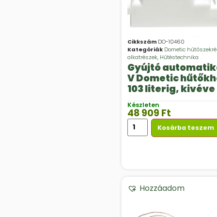
Cikkszám
DO-10460
Kategóriák
Dometic hűtőszekr
alkatrészek
,
Hűtéstechnika
Gyújtó automatik
V Dometic hűtőkh
103 literig, kivév
7XX1, 7XX5, 8XX1,
Készleten
8XX5
48 909
Ft
Kosárba teszem
Hozzáadom