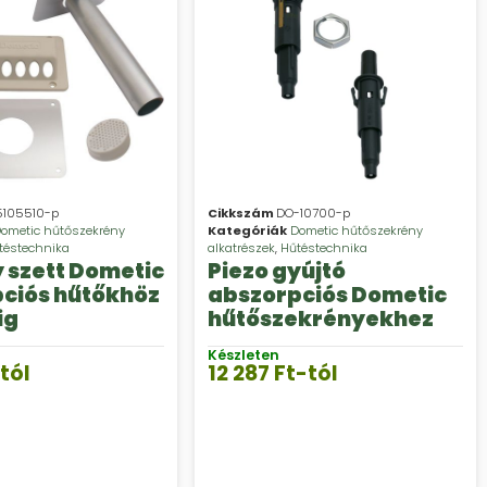
105510-p
Cikkszám
DO-10700-p
ometic hűtőszekrény
Kategóriák
Dometic hűtőszekrény
téstechnika
alkatrészek
,
Hűtéstechnika
szett Dometic
Piezo gyújtó
ciós hűtőkhöz
abszorpciós Dometic
ig
hűtőszekrényekhez
Készleten
tól
12 287
Ft
-tól