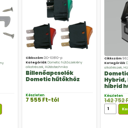
Cikkszám
DO-10810-p
Cikkszám
96
Kategóriák
Dometic hűtőszekrény
ény
Kategóriák
D
alkatrészek
,
Hűtéstechnika
alkatrészek
,
Hű
Billenőapcsolók
Dometic
Dometic hűtőkhöz
Hybrid,
hibrid hű
ez
DC/230 
Készleten
Készleten
7 555
Ft
-tól
142 752
Ko