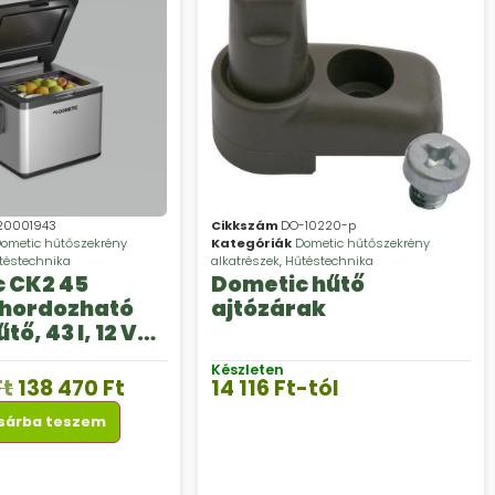
20001943
Cikkszám
DO-10220-p
ometic hűtőszekrény
Kategóriák
Dometic hűtőszekrény
téstechnika
alkatrészek
,
Hűtéstechnika
 CK2 45
Dometic hűtő
 hordozható
ajtózárak
tő, 43 l, 12 V
V AC
Készleten
Ft
138 470
Ft
14 116
Ft
-tól
sárba teszem