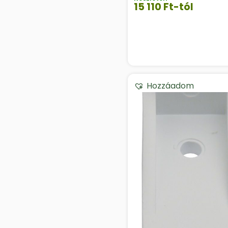
15 110
Ft
-tól
Hozzáadom