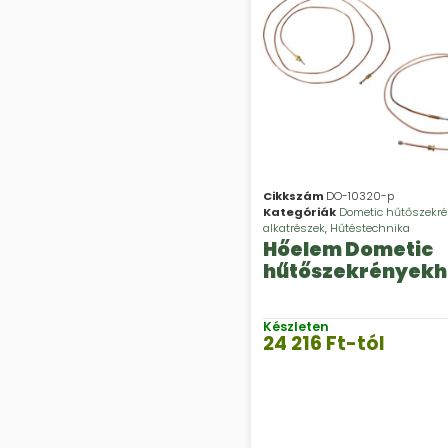
Cikkszám
DO-10320-p
Kategóriák
Dometic hűtőszekr
alkatrészek
,
Hűtéstechnika
Hőelem Dometic
hűtőszekrényekh
Készleten
24 216
Ft
-tól