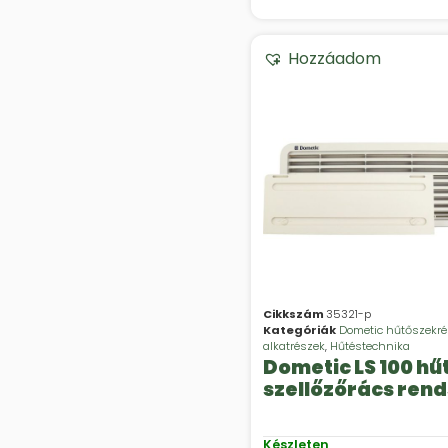
Hozzáadom
Cikkszám
35321-p
Kategóriák
Dometic hűtőszekr
alkatrészek
,
Hűtéstechnika
Dometic LS 100 hű
szellőzőrács ren
Készleten