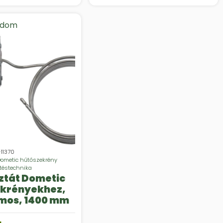
adom
11370
ometic hűtőszekrény
téstechnika
tát Dometic
ekrényekhez,
mos, 1400 mm