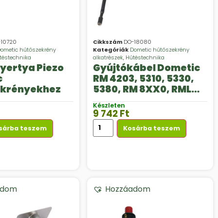
10720
Cikkszám
DO-18080
ometic hűtőszekrény
Kategóriák
Dometic hűtőszekrény
téstechnika
alkatrészek
,
Hűtéstechnika
yertya Piezo
Gyújtókábel Dometic
c
RM 4203, 5310, 5330,
ekrényekhez
5380, RM 8XX0, RML
8XX0, RMS 8XX0
Készleten
hűtőszekrényekhez
9 742
Ft
sárba teszem
Kosárba teszem
adom
Hozzáadom