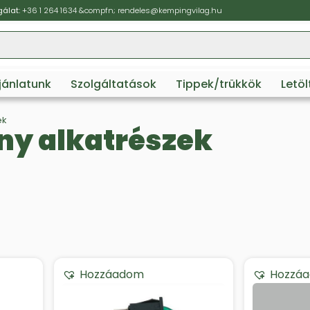
álat:
+36 1 264 1634
&compfn;
rendeles@kempingvilag.hu
ajánlatunk
Szolgáltatások
Tippek/trükkök
Letö
ek
ny alkatrészek
Hozzáadom
Hozzá