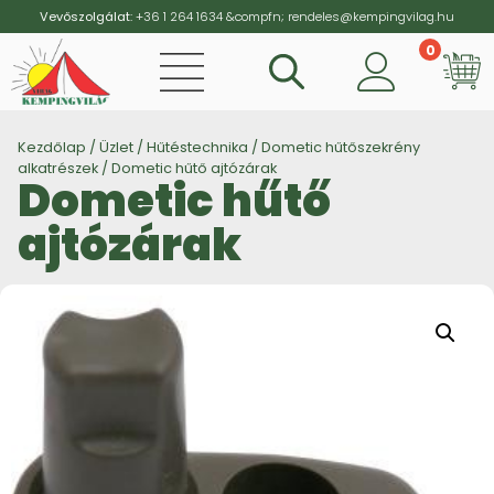
Vevőszolgálat:
+36 1 264 1634
&compfn;
rendeles@kempingvilag.hu
0
Vi
Kezdőlap
/
Üzlet
/
Hűtéstechnika
/
Dometic hűtőszekrény
alkatrészek
/ Dometic hűtő ajtózárak
Dometic hűtő
ajtózárak