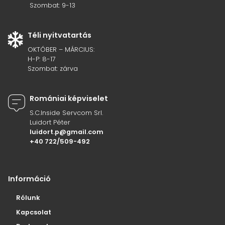
Szombat: 9-13
Téli nyitvatartás
OKTÓBER – MÁRCIUS:
H-P: 8-17
Szombat: zárva
Romániai képviselet
S.C.Inside Servcom Srl.
Luidort Péter
luidort.p@gmail.com
+40 722/509-492
Információ
Rólunk
Kapcsolat