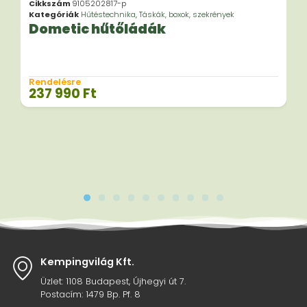
Cikkszám
9105202817-p
Kategóriák
Hűtéstechnika
,
Táskák, boxok, szekrények
Dometic hűtőládák
Rendelésre
237 990
Ft
Kempingvilág Kft.
Üzlet: 1108 Budapest, Újhegyi út 7.
Postacím: 1479 Bp. Pf. 8