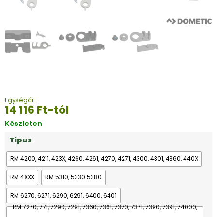
Egységár:
14 116
Ft
-tól
Készleten
Típus
RM 4200, 4211, 423X, 4260, 4261, 4270, 4271, 4300, 4301, 4360, 440X
RM 4XXX
RM 5310, 5330 5380
RM 6270, 6271, 6290, 6291, 6400, 6401
RM 7270, 771, 7290, 7291, 7360, 7361, 7370, 7371, 7390, 7391, 74000,