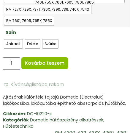
7401, 755X, 7601, 7605, 7801, 7805
RM 727X, 729X, 7371, 736X, 7390, 739, 740X, 754X
RM 7601, 7605, 765X, 785X
Szín
Antracit
Fekete
Szürke
Kosárba teszem
Kívánságlistába rakom
Ajtózárak különféle fajtájú Dometic (Electrolux)
lakókocsiba, lakóautóba építhető abszorpciós hűtőkhöz.
Cikkszám:
DO-10220-p
Kategóriák
Dometic hűtőszekrény alkatrészek
,
Hűtéstechnika
RM 4200, 4211, 423X, 4260, 4261,