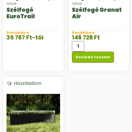
Sátrak
Sátrak
Szélfogó
Szélfogó Granat
EuroTrail
Air
Rendelésre
Rendelésre
35 767
Ft
-tól
146 728
Ft
Kosárba teszem
Hozzáadom