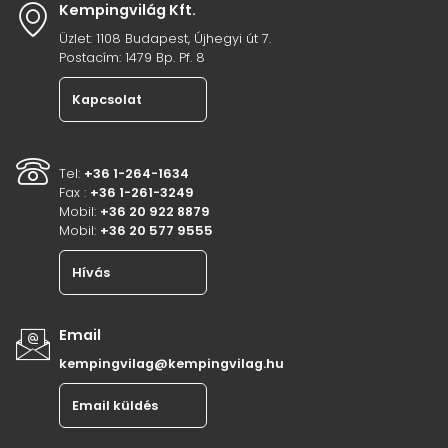
Kempingvilág Kft.
Üzlet: 1108 Budapest, Újhegyi út 7.
Postacím: 1479 Bp. Pf. 8
Kapcsolat
Tel:
+36 1-264-1634
Fax :
+36 1-261-3249
Mobil:
+36 20 922 8879
Mobil:
+36 20 577 9555
Hívás
Email
kempingvilag@kempingvilag.hu
Email küldés