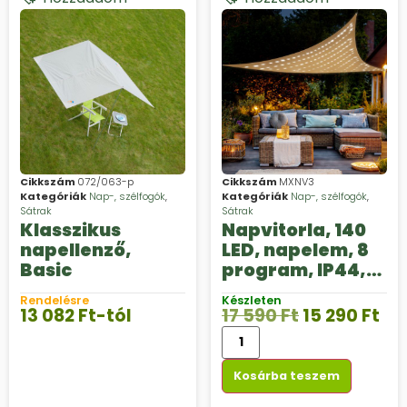
Cikkszám
072/063-p
Cikkszám
MXNV3
Kategóriák
Nap-, szélfogók
,
Kategóriák
Nap-, szélfogók
,
Sátrak
Sátrak
Klasszikus
Napvitorla, 140
napellenző,
LED, napelem, 8
Basic
program, IP44,
polietilén HDPE, 1
Rendelésre
Készleten
x 1,2 V AA NiMH
13 082
Ft
-tól
17 590
Ft
15 290
Ft
1000 mAh
akkumulátor,
tartozék
Kosárba teszem
rögzítők, kül- és