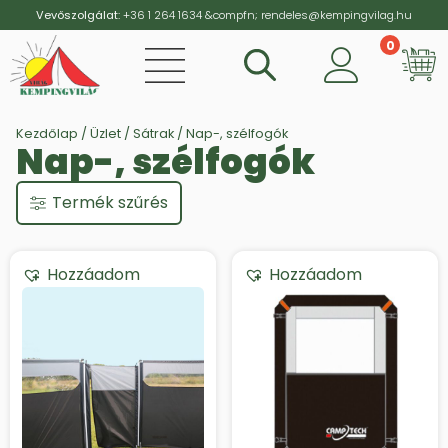
Vevőszolgálat:
+36 1 264 1634
&compfn;
rendeles@kempingvilag.hu
0
Vi
Kezdőlap
/
Üzlet
/
Sátrak
/ Nap-, szélfogók
Nap-, szélfogók
Termék szűrés
Hozzáadom
Hozzáadom