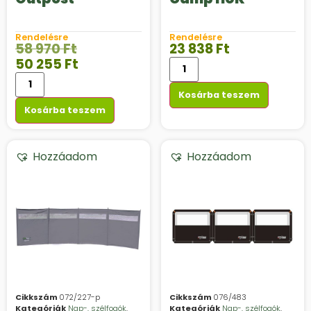
Rendelésre
Rendelésre
58 970
Ft
23 838
Ft
50 255
Ft
Kosárba teszem
Kosárba teszem
Hozzáadom
Hozzáadom
Cikkszám
072/227-p
Cikkszám
076/483
Kategóriák
Nap-, szélfogók
,
Kategóriák
Nap-, szélfogók
,