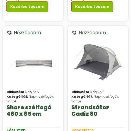
Kosárba teszem
Kosárba teszem
Hozzáadom
Hozzáadom
Cikkszám
072/645
Cikkszám
072/257
Kategóriák
Nap-, szélfogók
,
Kategóriák
Nap-, szélfogók
,
Sátrak
Sátrak
Shore szélfogó
Strandsátor
480 x 85 cm
Cadiz 80
Készleten
Rendelésre