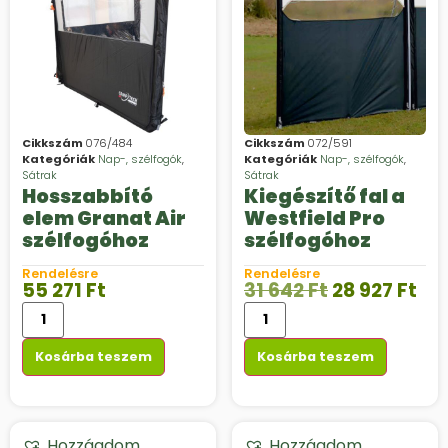
Cikkszám
076/484
Cikkszám
072/591
Kategóriák
Nap-, szélfogók
,
Kategóriák
Nap-, szélfogók
,
Sátrak
Sátrak
Hosszabbító
Kiegészítő fal a
elem Granat Air
Westfield Pro
szélfogóhoz
szélfogóhoz
Rendelésre
Rendelésre
55 271
Ft
31 642
Ft
28 927
Ft
Kosárba teszem
Kosárba teszem
Hozzáadom
Hozzáadom