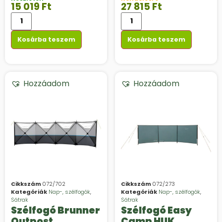
15 019
Ft
27 815
Ft
Kosárba teszem
Kosárba teszem
Hozzáadom
Hozzáadom
Cikkszám
072/702
Cikkszám
072/273
Kategóriák
Nap-, szélfogók
,
Kategóriák
Nap-, szélfogók
,
Sátrak
Sátrak
Szélfogó Brunner
Szélfogó Easy
Outpost
Camp HUK