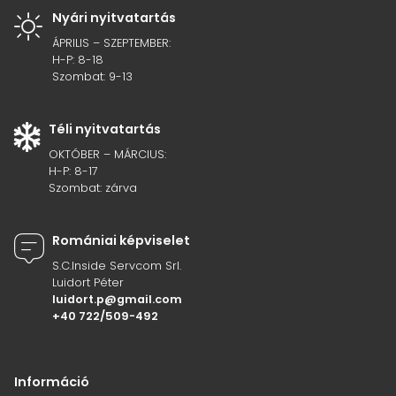
Nyári nyitvatartás
ÁPRILIS – SZEPTEMBER:
H-P: 8-18
Szombat: 9-13
Téli nyitvatartás
OKTÓBER – MÁRCIUS:
H-P: 8-17
Szombat: zárva
Romániai képviselet
S.C.Inside Servcom Srl.
Luidort Péter
luidort.p@gmail.com
+40 722/509-492
Információ