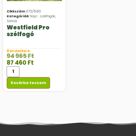
Cikkszám
072/590
Kategóriák
Nap-, szélfogók
,
Sátrak
Westfield Pro
szélfogó
Rendelésre
94 965
Ft
87 460
Ft
Kosárba teszem