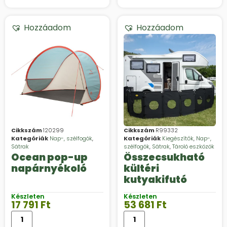
beltéri
Hozzáadom
Hozzáadom
Cikkszám
120299
Cikkszám
R99332
Kategóriák
Nap-, szélfogók
,
Kategóriák
Kiegészítők
,
Nap-,
Sátrak
szélfogók
,
Sátrak
,
Tároló eszközök
Ocean pop-up
Összecsukható
napárnyékoló
kültéri
kutyakifutó
Készleten
Készleten
17 791
Ft
53 681
Ft