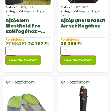
Cikkszám
072/592
Cikkszám
076/487
Kategóriák
Nap-, szélfogók
,
Kategóriák
Nap-, szélfogók
,
Sátrak
Sátrak
Ajtóelem
Ajtópanel Granat
Westfield Pro
Air szélfogóhoz
szélfogóhoz –
2074
Rendelésre
Rendelésre
27 684
Ft
24 792
Ft
39 366
Ft
Kosárba teszem
Kosárba teszem
Hozzáadom
Hozzáadom