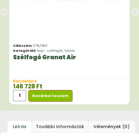
Cikkszám
076/483
Kategóriák
Nap-, szélfogók
,
Sátrak
Szélfogó Granat Air
Rendelésre
146 728
Ft
Kosárba teszem
Leírás
További információk
Vélemények (0)