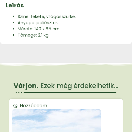
Leírás
Színe: fekete, világosszürke.
Anyaga: poliészter.
Mérete: 140 x 85 cm.
Tömege: 2,1 kg.
Várjon.
Ezek még érdekelhetik...
Hozzáadom