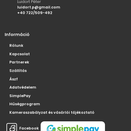
Luidort Péter
luidort.p@gmail.com
+40 722/509-492
Információ
Rólunk
Kapcsolat
Partnerek
Szállítás
Ászf
Adatvédelem
SimplePay
Hűségprogram
Kameraszabályzat és vásárlói tájékoztató
Facebook