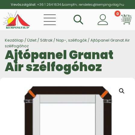
Vevőszolgálat:
+36 1 264 1634
&compfn;
rendeles@kempingvilag.hu
0
Vi
Kezdőlap
/
Üzlet
/
Sátrak
/
Nap-, szélfogók
/ Ajtópanel Granat Air
szélfogóhoz
Ajtópanel Granat
Air szélfogóhoz