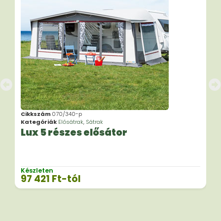
Cikkszám
070/340-p
Kategóriák
Elősátrak
,
Sátrak
Lux 5 részes elősátor
Készleten
97 421
Ft
-tól