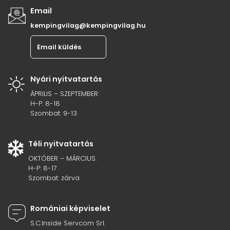
Email
kempingvilag@kempingvilag.hu
Email küldés
Nyári nyitvatartás
ÁPRILIS – SZEPTEMBER:
H-P: 8-18
Szombat: 9-13
Téli nyitvatartás
OKTÓBER – MÁRCIUS:
H-P: 8-17
Szombat: zárva
Romániai képviselet
S.C.Inside Servcom Srl.