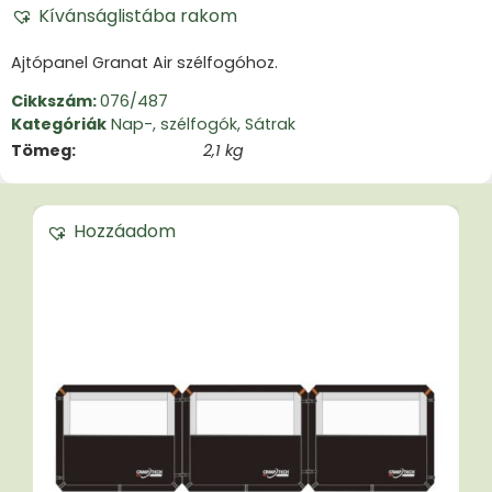
Kívánságlistába rakom
Ajtópanel Granat Air szélfogóhoz.
Cikkszám:
076/487
Kategóriák
Nap-, szélfogók
,
Sátrak
Tömeg
2,1 kg
Hozzáadom