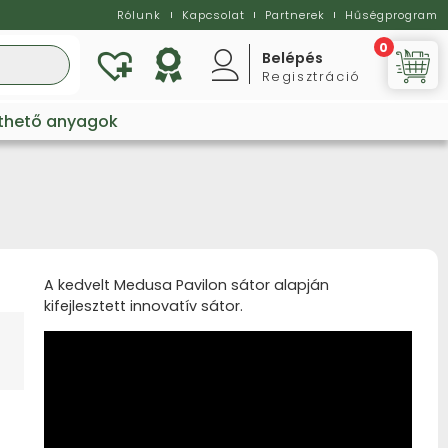
Rólunk
Kapcsolat
Partnerek
Hűségprogram
0
Belépés
Regisztráció
Vi
lthető anyagok
A kedvelt Medusa Pavilon sátor alapján
kifejlesztett innovatív sátor.