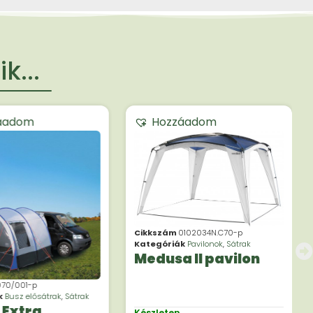
k...
áadom
Hozzáadom
Cikkszám
0102034N.C70-p
Kategóriák
Pavilonok
,
Sátrak
Medusa II pavilon
070/001-p
k
Busz elősátrak
,
Sátrak
 Extra
Készleten