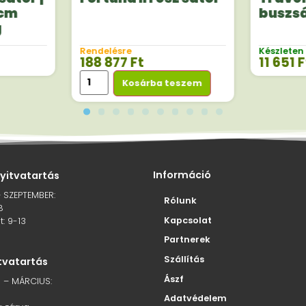
 cm
buszs
g
Rendelésre
Készleten
188 877
Ft
11 651
F
Kosárba teszem
Információ
nyitvatartás
– SZEPTEMBER:
Rólunk
8
Kapcsolat
: 9-13
Partnerek
Szállítás
itvatartás
Ászf
 – MÁRCIUS:
Adatvédelem