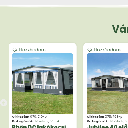
Vár
Hozzáadom
Hozzáadom
Cikkszám
070/210-p
Cikkszám
075/793-p
Kategóriák
Elősátrak
,
Sátrak
Kategóriák
Elősátrak
,
Sá
Rhön DC lakókocsi
Jubilee 40 elő