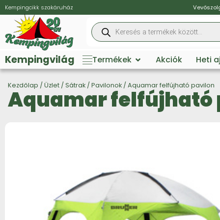
Kempingcikk szakáruház
Vevőszolg
Kempingvilág
Termékek
Akciók
Heti 
Kezdőlap
/
Üzlet
/
Sátrak
/
Pavilonok
/ Aquamar felfújható pavilon
Aquamar felfújható 