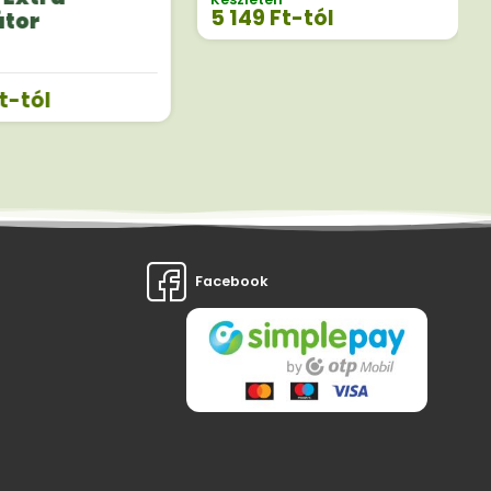
5 149
Ft
-tól
átor
t
-tól
Facebook