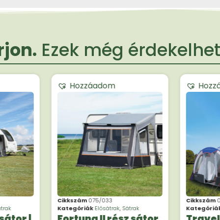
jon.
Ezek még érdekelheti
Hozzáadom
Hozz
Cikkszám
075/033
Cikkszám
trak
Kategóriák
Elősátrak
,
Sátrak
Kategóriá
sátor |
Fortuna II rész sátor
Travel