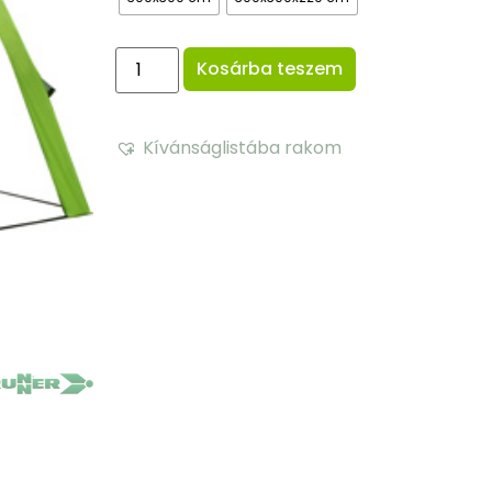
Kosárba teszem
Kívánságlistába rakom