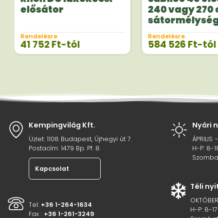
elősátor
240 vagy 270
sátormélysé
Rendelésre
Rendelésre
41 752
Ft
-tól
584 526
Ft
-tól
Kempingvilág Kft.
Nyári 
Üzlet: 1108 Budapest, Újhegyi út 7.
ÁPRILIS 
Postacím: 1479 Bp. Pf. 8
H-P: 8-1
Szombat
Kapcsolat
Téli ny
OKTÓBER
Tel:
+36 1-264-1634
H-P: 8-17
Fax :
+36 1-261-3249