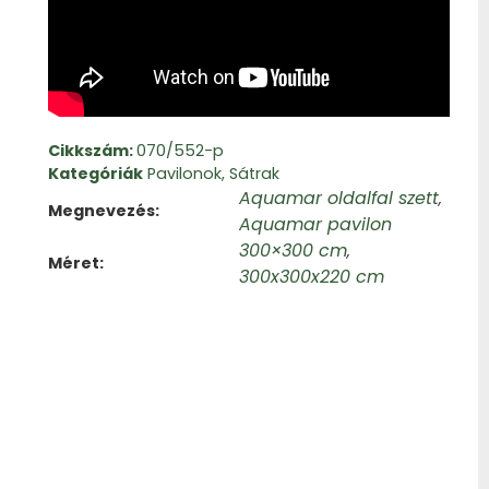
Cikkszám:
070/552-p
Kategóriák
Pavilonok
,
Sátrak
Aquamar oldalfal szett
,
Megnevezés
Aquamar pavilon
300×300 cm
,
Méret
300x300x220 cm