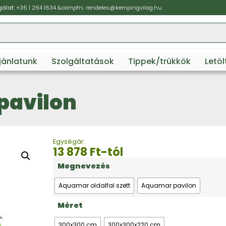
álat:
+36 1 264 1634
&compfn;
rendeles@kempingvilag.hu
ajánlatunk
Szolgáltatások
Tippek/trükkök
Letö
pavilon
Egységár:
13 878
Ft
-tól
Megnevezés
Aquamar oldalfal szett
Aquamar pavilon
Méret
300x300 cm
300x300x220 cm