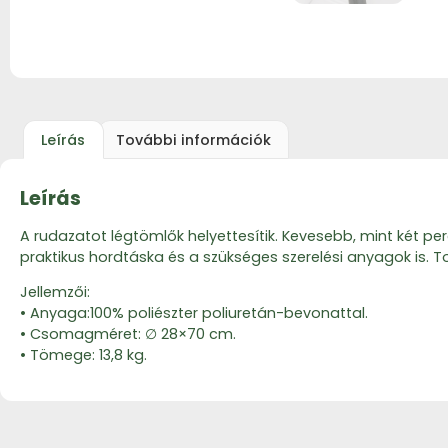
Leírás
További információk
Leírás
A rudazatot légtömlők helyettesítik. Kevesebb, mint két per
praktikus hordtáska és a szükséges szerelési anyagok is. To
Jellemzői:
• Anyaga:100% poliészter poliuretán-bevonattal.
• Csomagméret: ∅ 28×70 cm.
• Tömege: 13,8 kg.