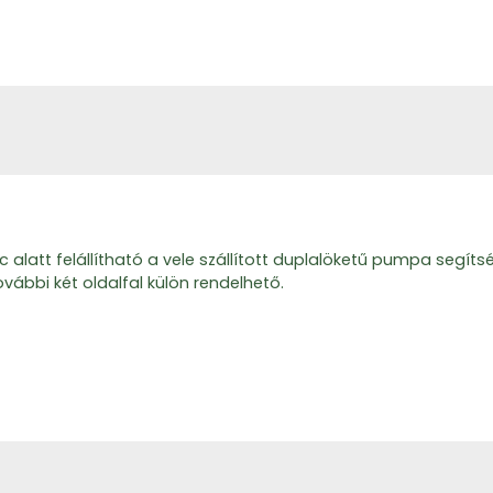
c alatt felállítható a vele szállított duplalöketű pumpa segít
vábbi két oldalfal külön rendelhető.