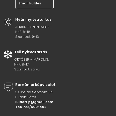
Email küldés
Nyári nyitvatartás
ÁPRILIS – SZEPTEMBER:
H-P: 8-18
Szombat: 9-13
Téli nyitvatartás
OKTÓBER – MÁRCIUS:
H-P: 8-17
Szombat: zárva
Romániai képviselet
S.C.Inside Servcom Srl.
Luidort Péter
luidort.p@gmail.com
+40 722/509-492