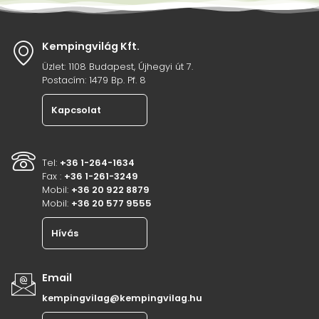
Kempingvilág Kft.
Üzlet: 1108 Budapest, Újhegyi út 7.
Postacím: 1479 Bp. Pf. 8
Kapcsolat
Tel:
+36 1-264-1634
Fax :
+36 1-261-3249
Mobil:
+36 20 922 8879
Mobil:
+36 20 577 9555
Hívás
Email
kempingvilag@kempingvilag.hu