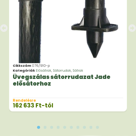
Cikkszám
076/910-p
Kategóriák
Elősátrak
,
Sátorrudak
,
Sátrak
Üvegszálas sátorrudazat Jade
elősátorhoz
Rendelésre
162 633
Ft
-tól