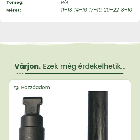
Tömeg
N/A
11–13
14–16
17–19
20–22
8–10
Méret
,
,
,
,
Várjon.
Ezek még érdekelhetik...
Hozzáadom