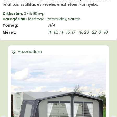
felállítás, szállítás és kezelés érezhetően könnyebb.
Cikkszám:
076/905-p
Kategóriák
Elősátrak
,
Sátorrudak
,
Sátrak
Tömeg
N/A
11–13
14–16
17–19
20–22
8–10
Méret
,
,
,
,
Hozzáadom