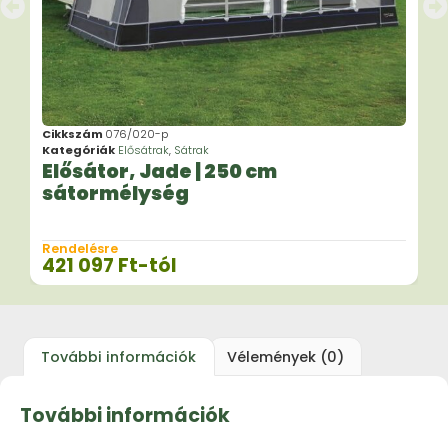
Cikkszám
076/020-p
Kategóriák
Elősátrak
,
Sátrak
Elősátor, Jade | 250 cm
sátormélység
Rendelésre
421 097
Ft
-tól
További információk
Vélemények (0)
További információk