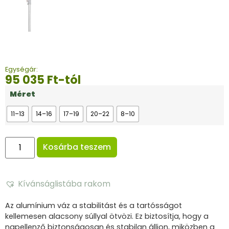
Egységár:
95 035
Ft
-tól
Méret
11–13
14–16
17–19
20–22
8–10
Kosárba teszem
Kívánságlistába rakom
Az alumínium váz a stabilitást és a tartósságot
kellemesen alacsony súllyal ötvözi.
Ez biztosítja, hogy a
napellenző biztonságosan és stabilan álljon, miközben a