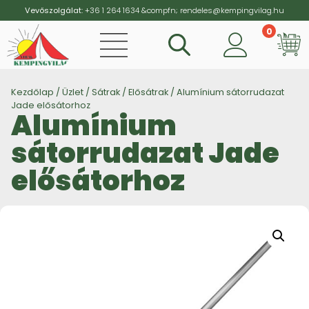
Vevőszolgálat:
+36 1 264 1634
&compfn;
rendeles@kempingvilag.hu
0
Vi
Kezdőlap
/
Üzlet
/
Sátrak
/
Elősátrak
/ Alumínium sátorrudazat
Jade elősátorhoz
Alumínium
sátorrudazat Jade
elősátorhoz