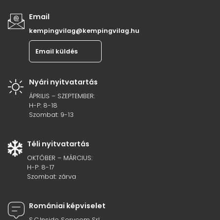
Email
kempingvilag@kempingvilag.hu
Email küldés
Nyári nyitvatartás
ÁPRILIS – SZEPTEMBER:
H-P: 8-18
Szombat: 9-13
Téli nyitvatartás
OKTÓBER – MÁRCIUS:
H-P: 8-17
Szombat: zárva
Romániai képviselet
S.C.Inside Servcom Srl.