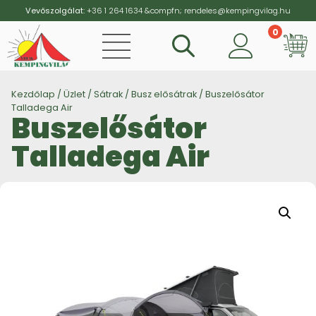
Vevőszolgálat:
+36 1 264 1634
&compfn;
rendeles@kempingvilag.hu
0
Vi
Kezdőlap
/
Üzlet
/
Sátrak
/
Busz elősátrak
/ Buszelősátor
Talladega Air
Buszelősátor
Talladega Air