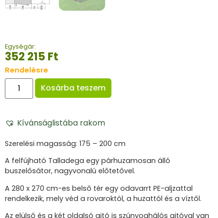
Egységár:
352 215
Ft
Rendelésre
Kosárba teszem
Kívánságlistába rakom
Szerelési magasság: 175 – 200 cm
A felfújható Talladega egy párhuzamosan álló
buszelősátor, nagyvonalú előtetővel.
A 280 x 270 cm-es belső tér egy odavarrt PE-aljzattal
rendelkezik, mely véd a rovaroktól, a huzattól és a víztől.
Az elülső és a két oldalsó ajtó is szúnyoghálós ajtóval van