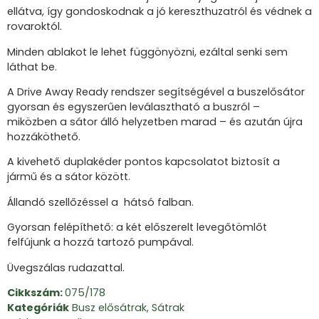
ellátva, így gondoskodnak a jó kereszthuzatról és védnek a
rovaroktól.
Minden ablakot le lehet függönyözni, ezáltal senki sem
láthat be.
A Drive Away Ready rendszer segítségével a buszelősátor
gyorsan és egyszerűen leválasztható a buszról –
miközben a sátor álló helyzetben marad – és azután újra
hozzáköthető.
A kivehető duplakéder pontos kapcsolatot biztosít a
jármű és a sátor között.
Állandó szellőzéssel a hátsó falban.
Gyorsan felépíthető: a két előszerelt levegőtömlőt
felfújunk a hozzá tartozó pumpával.
Üvegszálas rudazattal.
Cikkszám:
075/178
Kategóriák
Busz elősátrak
,
Sátrak