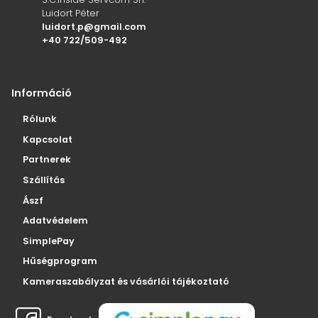
Luidort Péter
luidort.p@gmail.com
+40 722/509-492
Információ
Rólunk
Kapcsolat
Partnerek
Szállítás
Ászf
Adatvédelem
SimplePay
Hűségprogram
Kameraszabályzat és vásárlói tájékoztató