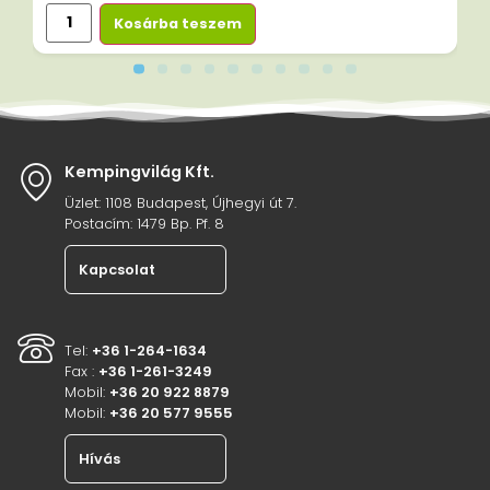
Kosárba teszem
Kempingvilág Kft.
Üzlet: 1108 Budapest, Újhegyi út 7.
Postacím: 1479 Bp. Pf. 8
Kapcsolat
Tel:
+36 1-264-1634
Fax :
+36 1-261-3249
Mobil:
+36 20 922 8879
Mobil:
+36 20 577 9555
Hívás