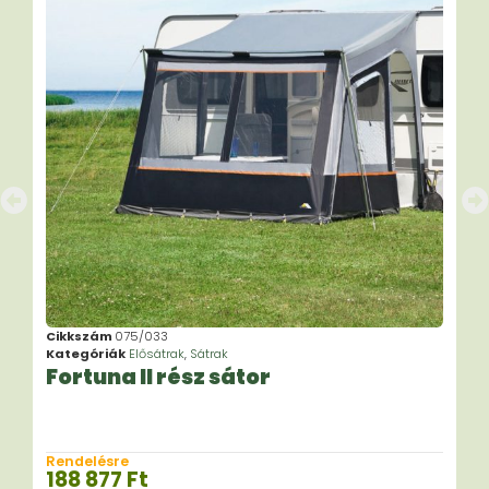
Cikkszám
075/033
Kategóriák
Elősátrak
,
Sátrak
Fortuna II rész sátor
Rendelésre
188 877
Ft