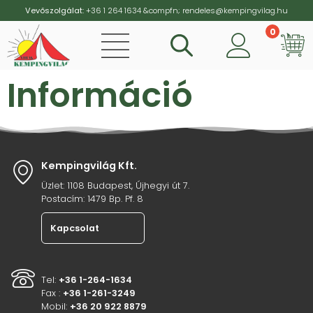
Vevőszolgálat:
+36 1 264 1634
&compfn;
rendeles@kempingvilag.hu
0
Vi
Információ
Kempingvilág Kft.
Üzlet: 1108 Budapest, Újhegyi út 7.
Postacím: 1479 Bp. Pf. 8
Kapcsolat
Tel:
+36 1-264-1634
Fax :
+36 1-261-3249
Mobil:
+36 20 922 8879