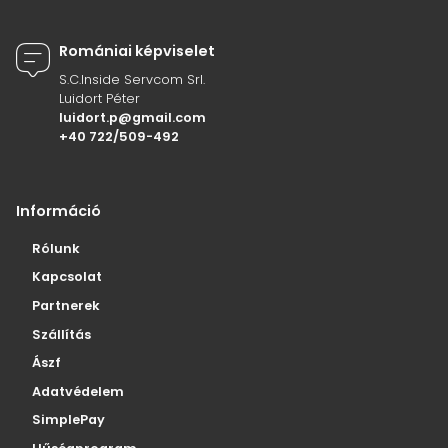
Romániai képviselet
S.C.Inside Servcom Srl.
Luidort Péter
luidort.p@gmail.com
+40 722/509-492
Információ
Rólunk
Kapcsolat
Partnerek
Szállítás
Ászf
Adatvédelem
SimplePay