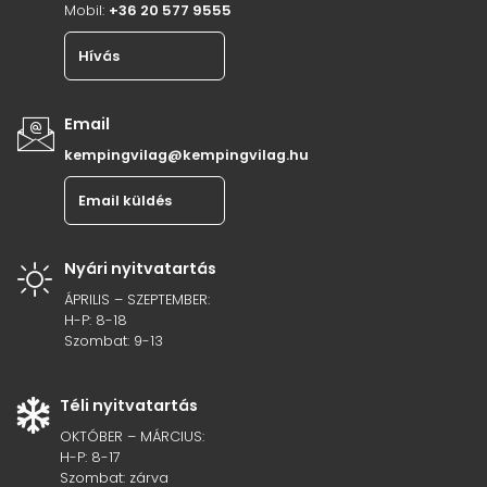
Mobil:
+36 20 577 9555
Hívás
Email
kempingvilag@kempingvilag.hu
Email küldés
Nyári nyitvatartás
ÁPRILIS – SZEPTEMBER:
H-P: 8-18
Szombat: 9-13
Téli nyitvatartás
OKTÓBER – MÁRCIUS:
H-P: 8-17
Szombat: zárva