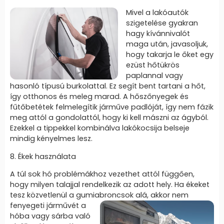
Mivel a lakóautók
szigetelése gyakran
hagy kívánnivalót
maga után, javasoljuk,
hogy takarja le őket egy
ezüst hőtükrös
paplannal vagy
hasonló típusú burkolattal. Ez segít bent tartani a hőt,
így otthonos és meleg marad. A hőszőnyegek és
fűtőbetétek felmelegítik járműve padlóját, így nem fázik
meg attól a gondolattól, hogy ki kell mászni az ágyból.
Ezekkel a tippekkel kombinálva lakókocsija belseje
mindig kényelmes lesz.
8. Ékek használata
A túl sok hó problémákhoz vezethet attól függően,
hogy milyen talajjal rendelkezik az adott hely. Ha ékeket
tesz közvetlenül a gumiabroncsok
alá, akkor nem
fenyegeti járművét a
hóba vagy sárba való