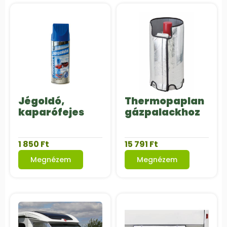
Jégoldó,
Thermopaplan
kaparófejes
gázpalackhoz
1 850
Ft
15 791
Ft
Megnézem
Megnézem