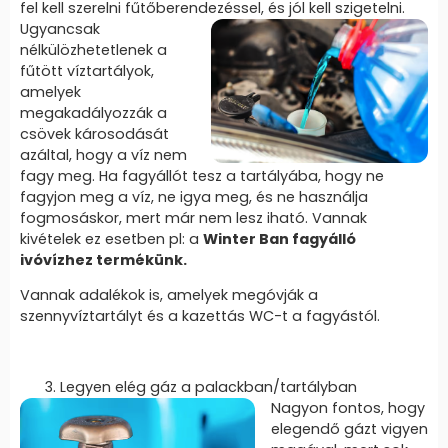
fel kell szerelni fűtőberendezéssel,
és jól kell szigetelni.
Ugyancsak
nélkülözhetetlenek a
fűtött víztartályok,
amelyek
megakadályozzák a
csövek károsodását
azáltal, hogy a víz nem
fagy meg. Ha fagyállót tesz a tartályába, hogy ne
fagyjon meg a víz, ne igya meg, és ne használja
fogmosáskor, mert már nem lesz iható. Vannak
kivételek ez esetben pl: a
Winter Ban fagyálló
ivóvízhez termékünk.
Vannak adalékok is, amelyek megóvják a
szennyvíztartályt és a kazettás WC-t a fagyástól.
Legyen elég gáz a palackban/tartályban
Nagyon fontos, hogy
elegendő gázt vigyen