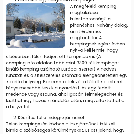
Keressen egy megfelelő kempinget
A megfelelő kemping
megtalálása
kulcsfontosságú a
pihenéshez. Néhány dolog,
amit érdemes
megfontolni: A
kempingnek egész évben
nyitva kell lennie, hogy
elsősorban télen tudjon ott kempingezni. (A
camping.info oldalon több mint 3300 téli kempinget
kínáló kemping található Európa-szerte!) A nedves
ruházat és a sífelszerelés számára elengedhetetlen egy
szárító helyiség. Bár nem kötelező, a fűtött szaniterek
kényelmesebbé teszik a nyaralást, és egy fedett
medence vagy szauna, ahol igazán felmelegedhet és
lazíthat egy havas kirándulás után, megváltoztathatja
a helyzetet.
Készítse fel a hidegre járművét
Télen kempingezés közben a lakójárműnek is ki kell
bírnia a szélsőséges körülményeket. Ez azt jelenti, hogy