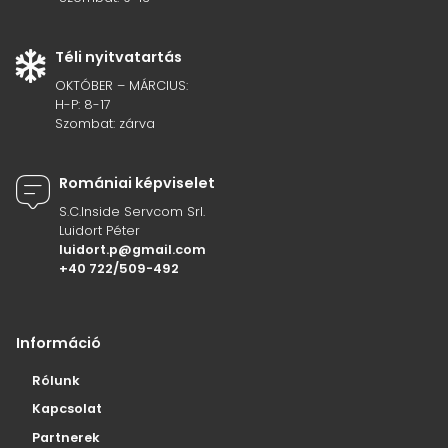
Téli nyitvatartás
OKTÓBER – MÁRCIUS:
H-P: 8-17
Szombat: zárva
Romániai képviselet
S.C.Inside Servcom Srl.
Luidort Péter
luidort.p@gmail.com
+40 722/509-492
Információ
Rólunk
Kapcsolat
Partnerek