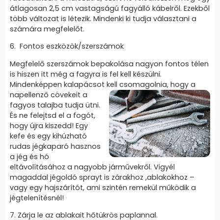
átlagosan 2,5 cm vastagságú fagyálló kábelről. Ezekből
több változat is létezik. Mindenki ki tudja választani a
számára megfelelőt.
6. Fontos eszközök/szerszámok
Megfelelő szerszámok bepakolása nagyon fontos télen
is hiszen itt még a fagyra is fel kell készülni.
Mindenképpen kalapácsot kell csomagolnia,
hogy a
napellenző cövekeit a
fagyos talajba tudja ütni.
És ne felejtsd el a fogót,
hogy újra kiszedd! Egy
kefe és egy kihúzható
rudas jégkaparó hasznos
a jég és hó
eltávolításához a nagyobb járművekről. Vigyél
magaddal jégoldó sprayt is zárakhoz ,ablakokhoz –
vagy egy hajszárítót, ami szintén remekül működik a
jégtelenítésnél!
7. Zárja le az ablakait hőtükrös paplannal.