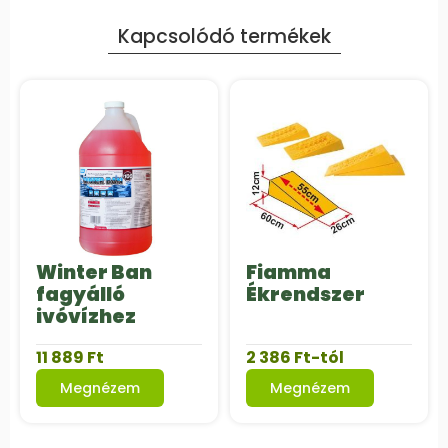
Kapcsolódó termékek
Winter Ban
Fiamma
fagyálló
Ékrendszer
ivóvízhez
11 889
Ft
2 386
Ft
-tól
Megnézem
Megnézem