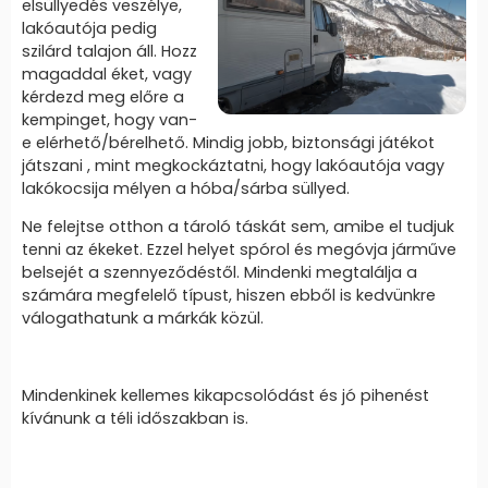
elsüllyedés veszélye,
lakóautója pedig
szilárd talajon áll. Hozz
magaddal éket, vagy
kérdezd meg előre a
kempinget, hogy van-
e elérhető/bérelhető. Mindig jobb, biztonsági játékot
játszani , mint megkockáztatni, hogy lakóautója vagy
lakókocsija mélyen a hóba/sárba süllyed.
Ne felejtse otthon a tároló táskát sem, amibe el tudjuk
tenni az ékeket. Ezzel helyet spórol és megóvja járműve
belsejét a szennyeződéstől. Mindenki megtalálja a
számára megfelelő típust, hiszen ebből is kedvünkre
válogathatunk a márkák közül.
Mindenkinek kellemes kikapcsolódást és jó pihenést
kívánunk a téli időszakban is.