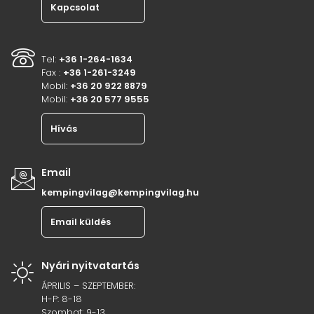
Kapcsolat
Tel:
+36 1-264-1634
Fax :
+36 1-261-3249
Mobil:
+36 20 922 8879
Mobil:
+36 20 577 9555
Hívás
Email
kempingvilag@kempingvilag.hu
Email küldés
Nyári nyitvatartás
ÁPRILIS – SZEPTEMBER:
H-P: 8-18
Szombat: 9-13