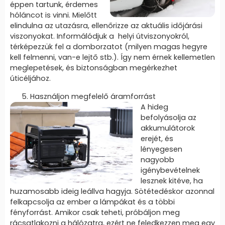
éppen tartunk, érdemes
hóláncot is vinni. Mielőtt
elindulna az utazásra, ellenőrizze az aktuális időjárási
viszonyokat. Informálódjuk a helyi útviszonyokról,
térképezzük fel a domborzatot (milyen magas hegyre
kell felmenni, van-e lejtő stb.). Így nem érnek kellemetlen
meglepetések, és biztonságban megérkezhet
úticéljához.
Használjon megfelelő áramforrást
A hideg
befolyásolja az
akkumulátorok
erejét, és
lényegesen
nagyobb
igénybevételnek
lesznek kitéve, ha
huzamosabb ideig leállva hagyja. Sötétedéskor azonnal
felkapcsolja az ember a lámpákat és a többi
fényforrást. Amikor csak teheti, próbáljon meg
rácsatlakozni a hálózatra, ezért ne feledkezzen meg egy