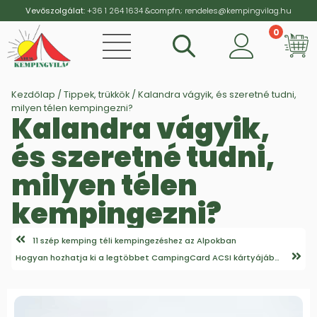
Vevőszolgálat:
+36 1 264 1634
&compfn;
rendeles@kempingvilag.hu
0
Vi
Kezdőlap
/
Tippek, trükkök
/ Kalandra vágyik, és szeretné tudni,
milyen télen kempingezni?
Kalandra vágyik,
és szeretné tudni,
milyen télen
kempingezni?
11 szép kemping téli kempingezéshez az Alpokban
Hogyan hozhatja ki a legtöbbet CampingCard ACSI kártyájából?