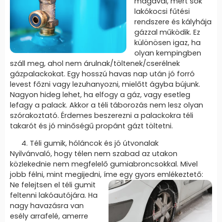
magával, mert sok
lakókocsi fűtési
rendszere és kályhája
gázzal működik. Ez
különösen igaz, ha
olyan kempingben
száll meg, ahol nem árulnak/töltenek/cserélnek
gázpalackokat. Egy hosszú havas nap után jó forró
levest főzni vagy lezuhanyozni, mielőtt ágyba bújunk.
Nagyon hideg lehet, ha elfogy a gáz, vagy esetleg
lefagy a palack. Akkor a téli táborozás nem lesz olyan
szórakoztató. Érdemes beszerezni a palackokra téli
takarót és jó minőségű propánt gázt töltetni.
Téli gumik, hóláncok és jó útvonalak
Nyilvánvaló, hogy télen nem szabad az utakon
közlekednie nem megfelelő gumiabroncsokkal. Mivel
jobb félni, mint megijedni, íme egy gyors
emlékeztető:
Ne felejtsen el téli gumit
feltenni lakóautójára. Ha
nagy havazásra van
esély arrafelé, amerre