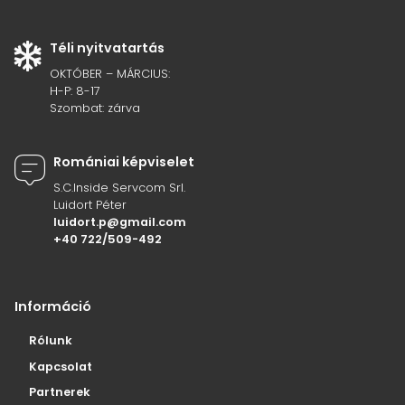
Téli nyitvatartás
OKTÓBER – MÁRCIUS:
H-P: 8-17
Szombat: zárva
Romániai képviselet
S.C.Inside Servcom Srl.
Luidort Péter
luidort.p@gmail.com
+40 722/509-492
Információ
Rólunk
Kapcsolat
Partnerek