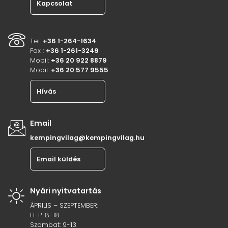
Kapcsolat
Tel:
+36 1-264-1634
Fax :
+36 1-261-3249
Mobil:
+36 20 922 8879
Mobil:
+36 20 577 9555
Hívás
Email
kempingvilag@kempingvilag.hu
Email küldés
Nyári nyitvatartás
ÁPRILIS – SZEPTEMBER:
H-P: 8-18
Szombat: 9-13