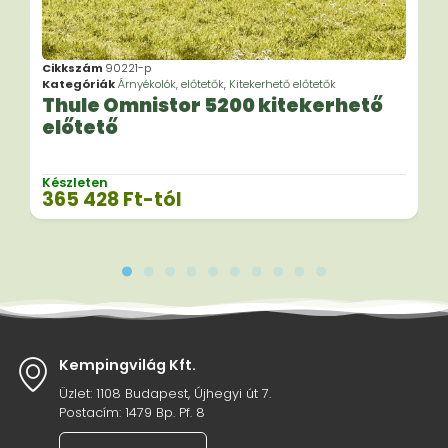
Cikkszám
90221-p
Kategóriák
Árnyékolók, előtetők
,
Kitekerhető előtetők
Thule Omnistor 5200 kitekerhető
előtető
Készleten
365 428
Ft
-tól
Kempingvilág Kft.
Üzlet: 1108 Budapest, Újhegyi út 7.
Postacím: 1479 Bp. Pf. 8