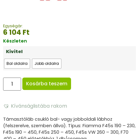
Egységár:
6 104
Ft
Készleten
Kivitel
Bal oldalra
Jobb oldalra
Kosárba teszem
Kívánságlistába rakom
Támasztóláb csukló bal- vagy jobboldali lábhoz
(felszerelve, szemben állva). Típus: Fiamma F45s 190 – 230,
F45s 190 – 450, F45s 250 – 450, F45s VW 260 – 300, F70
400 – 450 előtetőkhöz. 1 db/csomag