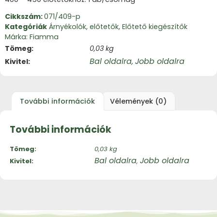
Cikkszám:
071/409-p
Kategóriák
Árnyékolók, előtetők
,
Előtető kiegészítők
Márka:
Fiamma
Tömeg
0,03 kg
Bal oldalra
Jobb oldalra
Kivitel
,
További információk
Vélemények (0)
További információk
Tömeg
0,03 kg
Bal oldalra
Jobb oldalra
Kivitel
,