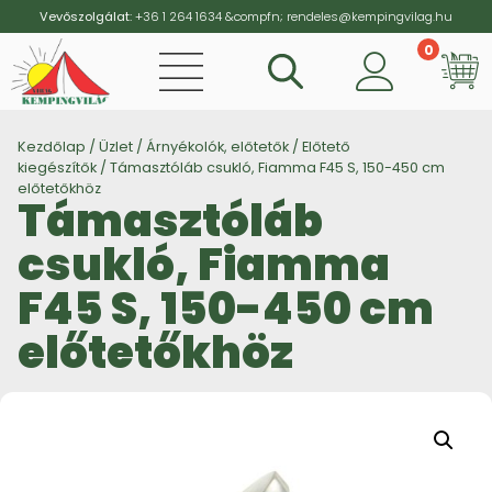
Vevőszolgálat:
+36 1 264 1634
&compfn;
rendeles@kempingvilag.hu
0
Vi
Kezdőlap
/
Üzlet
/
Árnyékolók, előtetők
/
Előtető
kiegészítők
/ Támasztóláb csukló, Fiamma F45 S, 150-450 cm
előtetőkhöz
Támasztóláb
csukló, Fiamma
F45 S, 150-450 cm
előtetőkhöz