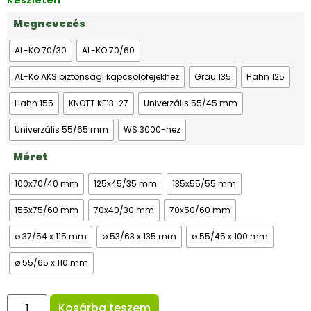
Készleten
Megnevezés
AL-KO 70/30
AL-KO 70/60
AL-Ko AKS biztonsági kapcsolófejekhez
Grau 135
Hahn 125
Hahn 155
KNOTT KF13-27
Univerzális 55/45 mm
Univerzális 55/65 mm
WS 3000-hez
Méret
100x70/40 mm
125x45/35 mm
135x55/55 mm
155x75/60 mm
70x40/30 mm
70x50/60 mm
ø 37/54 x 115 mm
ø 53/63 x 135 mm
ø 55/45 x 100 mm
ø 55/65 x 110 mm
Kosárba teszem