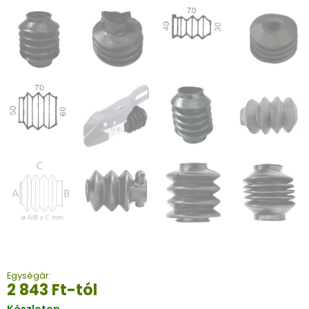
Egységár:
2 843
Ft
-tól