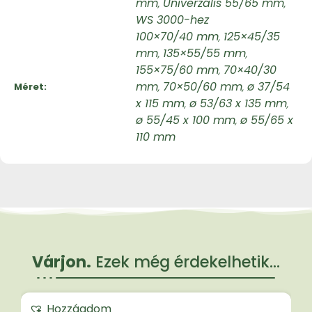
mm
Univerzális 55/65 mm
,
,
WS 3000-hez
100×70/40 mm
125×45/35
,
mm
135×55/55 mm
,
,
155×75/60 mm
70×40/30
,
mm
70×50/60 mm
ø 37/54
Méret
,
,
x 115 mm
ø 53/63 x 135 mm
,
,
ø 55/45 x 100 mm
ø 55/65 x
,
110 mm
Várjon.
Ezek még érdekelhetik...
Hozzáadom