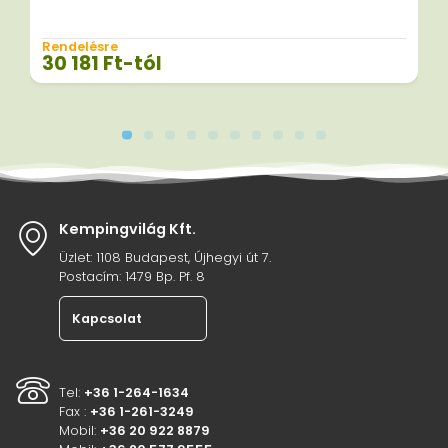
Rendelésre
30 181
Ft
-tól
Kempingvilág Kft.
Üzlet: 1108 Budapest, Újhegyi út 7.
Postacím: 1479 Bp. Pf. 8
Kapcsolat
Tel:
+36 1-264-1634
Fax :
+36 1-261-3249
Mobil:
+36 20 922 8879