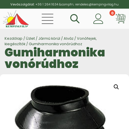
Vevőszolgálat:
+36 1 264 1634
&compfn;
rendeles@kempingvilag.hu
0
Vi
Kezdőlap
/
Üzlet
/
Jármű körül
/
Alváz
/
Vonófejek,
kiegészítők
/ Gumiharmonika vonórúdhoz
Gumiharmonika
vonórúdhoz