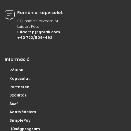
Romániai képviselet
S.C.Inside Servcom Srl.
Luidort Péter
luidort.p@gmail.com
+40 722/509-492
Információ
Rólunk
Kapcsolat
Partnerek
Szállítás
Ászf
Adatvédelem
SimplePay
Hűségprogram