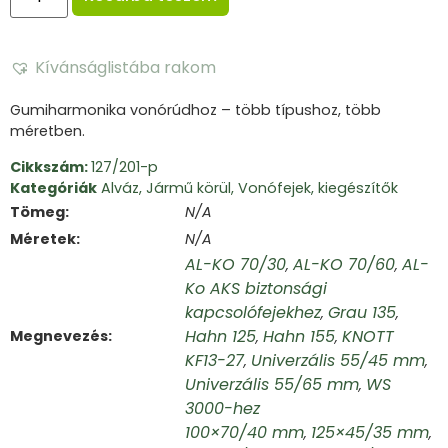
Kívánságlistába rakom
Gumiharmonika vonórúdhoz – több típushoz, több
méretben.
Cikkszám:
127/201-p
Kategóriák
Alváz
,
Jármű körül
,
Vonófejek, kiegészítők
Tömeg
N/A
Méretek
N/A
AL-KO 70/30
AL-KO 70/60
AL-
,
,
Ko AKS biztonsági
kapcsolófejekhez
Grau 135
,
,
Hahn 125
Hahn 155
KNOTT
Megnevezés
,
,
KF13-27
Univerzális 55/45 mm
,
,
Univerzális 55/65 mm
WS
,
3000-hez
100×70/40 mm
125×45/35 mm
,
,