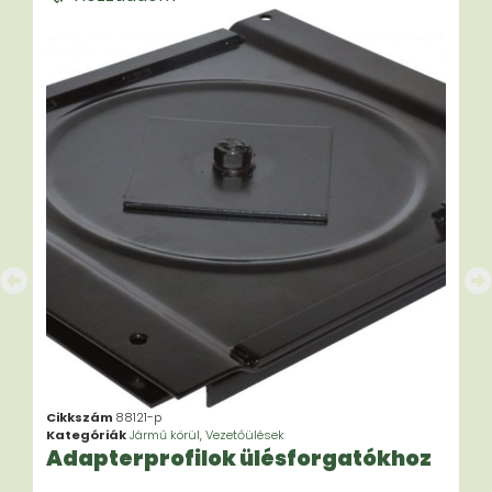
Cikkszám
88121-p
Kategóriák
Jármű körül
,
Vezetőülések
Adapterprofilok ülésforgatókhoz