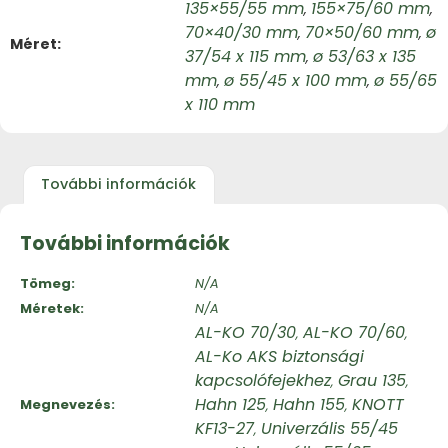
135×55/55 mm
155×75/60 mm
,
,
70×40/30 mm
70×50/60 mm
ø
,
,
Méret
37/54 x 115 mm
ø 53/63 x 135
,
mm
ø 55/45 x 100 mm
ø 55/65
,
,
x 110 mm
További információk
További információk
Tömeg
N/A
Méretek
N/A
AL-KO 70/30
AL-KO 70/60
,
,
AL-Ko AKS biztonsági
kapcsolófejekhez
Grau 135
,
,
Hahn 125
Hahn 155
KNOTT
Megnevezés
,
,
KF13-27
Univerzális 55/45
,