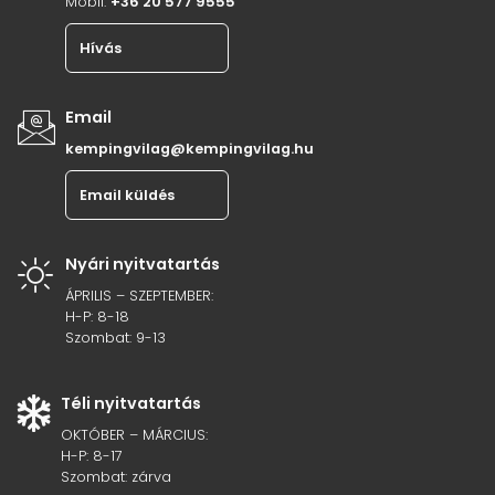
Mobil:
+36 20 577 9555
Hívás
Email
kempingvilag@kempingvilag.hu
Email küldés
Nyári nyitvatartás
ÁPRILIS – SZEPTEMBER:
H-P: 8-18
Szombat: 9-13
Téli nyitvatartás
OKTÓBER – MÁRCIUS:
H-P: 8-17
Szombat: zárva