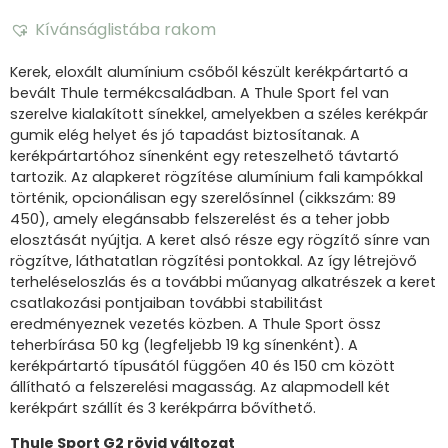
Kívánságlistába rakom
Kerek, eloxált alumínium csőből készült kerékpártartó a
bevált Thule termékcsaládban. A Thule Sport fel van
szerelve kialakított sínekkel, amelyekben a széles kerékpár
gumik elég helyet és jó tapadást biztosítanak. A
kerékpártartóhoz sínenként egy reteszelhető távtartó
tartozik. Az alapkeret rögzítése alumínium fali kampókkal
történik, opcionálisan egy szerelősínnel (cikkszám: 89
450), amely elegánsabb felszerelést és a teher jobb
elosztását nyújtja. A keret alsó része egy rögzítő sínre van
rögzítve, láthatatlan rögzítési pontokkal. Az így létrejövő
terheléseloszlás és a további műanyag alkatrészek a keret
csatlakozási pontjaiban további stabilitást
eredményeznek vezetés közben. A Thule Sport össz
teherbírása 50 kg (legfeljebb 19 kg sínenként). A
kerékpártartó típusától függően 40 és 150 cm között
állítható a felszerelési magasság. Az alapmodell két
kerékpárt szállít és 3 kerékpárra bővíthető.
Thule Sport G2 rövid változat