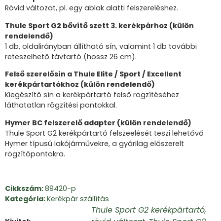
Rövid változat, pl. egy ablak alatti felszereléshez.
Thule Sport G2 bővítő szett 3. kerékpárhoz (külön
rendelendő)
1 db, oldalirányban állítható sín, valamint 1 db további
reteszelhető távtartó (hossz 26 cm).
Felső szerelősín a Thule Elite / Sport / Excellent
kerékpártartókhoz (külön rendelendő)
Kiegészítő sín a kerékpártartó felső rögzítéséhez
láthatatlan rögzítési pontokkal.
Hymer BC felszerelő adapter (külön rendelendő)
Thule Sport G2 kerékpártartó felszeelését teszi lehetővő
Hymer típusú lakójárművekre, a gyárilag előszerelt
rögzítőpontokra.
Cikkszám:
89420-p
Kategória:
Kerékpár szállítás
Thule Sport G2 kerékpártartó,