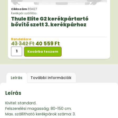
Cikkszám
89427
Kerékpár szállítás
Thule Elite G2 kerékpártartó
bővítő szett 3. kerékpárhoz
Rendelésre
43 342
Ft
40 559
Ft
Kosárba teszem
Leírás
További információk
Leírás
Kivitel: standard.
Felszerelési magasság: 80-150 cm.
Max. szállítható kerékpárok száma: 3.