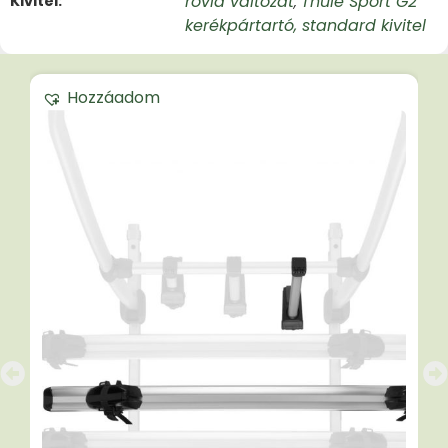
rövid változat
Thule Sport G2
Kivitel
,
kerékpártartó, standard kivitel
Hozzáadom