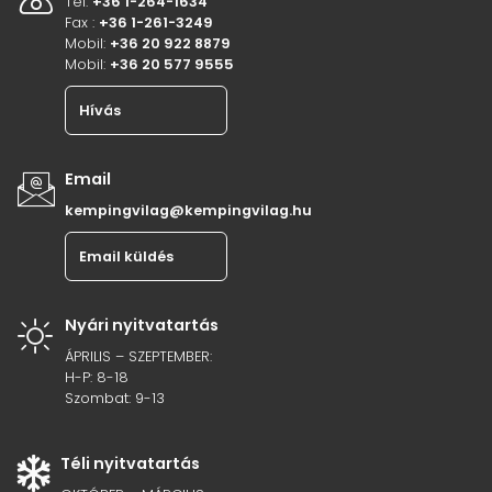
Tel:
+36 1-264-1634
Fax :
+36 1-261-3249
Mobil:
+36 20 922 8879
Mobil:
+36 20 577 9555
Hívás
Email
kempingvilag@kempingvilag.hu
Email küldés
Nyári nyitvatartás
ÁPRILIS – SZEPTEMBER:
H-P: 8-18
Szombat: 9-13
Téli nyitvatartás