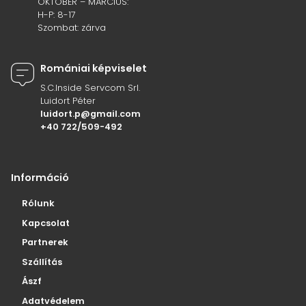
OKTÓBER – MÁRCIUS:
H-P: 8-17
Szombat: zárva
Romániai képviselet
S.C.Inside Servcom Srl.
Luidort Péter
luidort.p@gmail.com
+40 722/509-492
Információ
Rólunk
Kapcsolat
Partnerek
Szállítás
Ászf
Adatvédelem