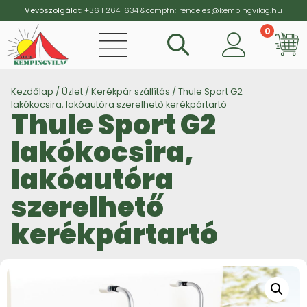
Vevőszolgálat:
+36 1 264 1634
&compfn;
rendeles@kempingvilag.hu
0
Vi
Kezdőlap
/
Üzlet
/
Kerékpár szállítás
/ Thule Sport G2
lakókocsira, lakóautóra szerelhető kerékpártartó
Thule Sport G2
lakókocsira,
lakóautóra
szerelhető
kerékpártartó