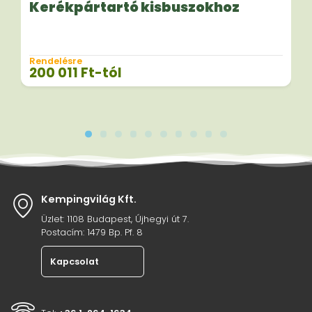
Kerékpártartó kisbuszokhoz
Rendelésre
200 011
Ft
-tól
Kempingvilág Kft.
Üzlet: 1108 Budapest, Újhegyi út 7.
Postacím: 1479 Bp. Pf. 8
Kapcsolat