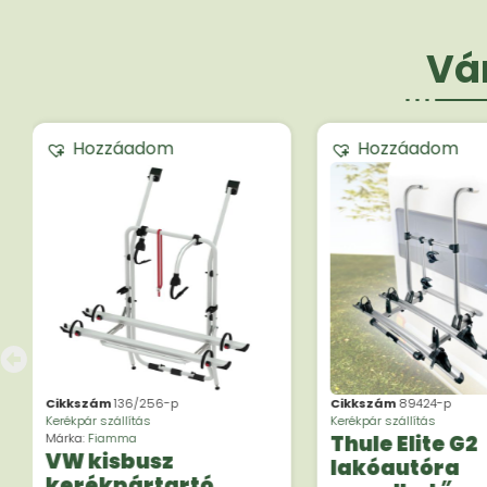
Vár
Hozzáadom
Hozzáadom
Cikkszám
136/256-p
Cikkszám
89424-p
Kerékpár szállítás
Kerékpár szállítás
Márka:
Fiamma
Thule Elite G2
VW kisbusz
lakóautóra
kerékpártartó