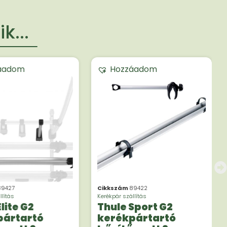
k...
áadom
Hozzáadom
89427
Cikkszám
89422
llítás
Kerékpár szállítás
lite G2
Thule Sport G2
pártartó
kerékpártartó