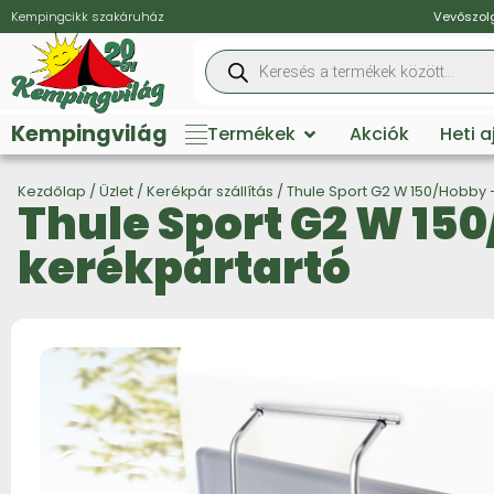
Kempingcikk szakáruház
Vevőszolg
Kempingvilág
Termékek
Akciók
Heti 
Kezdőlap
/
Üzlet
/
Kerékpár szállítás
/ Thule Sport G2 W 150/Hobby 
Thule Sport G2 W 15
kerékpártartó