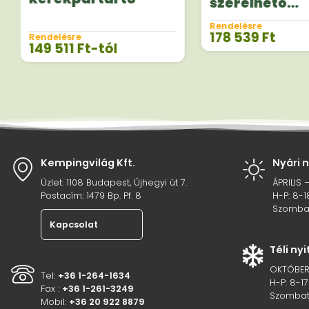
szerelhető
kerékpártart
Rendelésre
178 539
Ft
Rendelésre
149 511
Ft
-tól
Kempingvilág Kft.
Nyári 
Üzlet: 1108 Budapest, Újhegyi út 7.
ÁPRILIS 
Postacím: 1479 Bp. Pf. 8
H-P: 8-1
Szombat
Kapcsolat
Téli ny
OKTÓBER
Tel:
+36 1-264-1634
H-P: 8-17
Fax :
+36 1-261-3249
Szombat
Mobil:
+36 20 922 8879