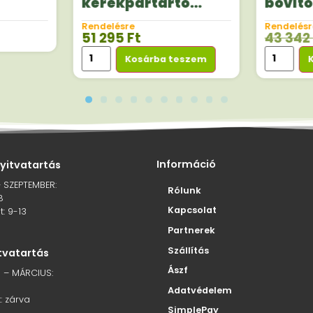
kerékpártartó
bővítő 
ó
bővítő szett 4.
kerék
Rendelésre
Rendelésr
kerékpárhoz
51 295
Ft
43 342
Kosárba teszem
Információ
nyitvatartás
– SZEPTEMBER:
Rólunk
8
Kapcsolat
: 9-13
Partnerek
Szállítás
itvatartás
Ászf
 – MÁRCIUS:
Adatvédelem
: zárva
SimplePay