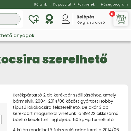
Rólunk
Kapcsolat
Partnerek
Hűségprogram
0
Belépés
Regisztráció
Vi
lthető anyagok
ocsira szerelhető
Kerékpártartó 2 db kerékpár szállításához, amely
bármelyik, 2004-2014/06 között gyártott Hobby
típusú lakókocsira felszerelhető. De akár 3 db
kerékpárt magunkkal vihetünk a 89422 cikkszámú
bővítő készlettel. Legfeljebb 50 kg-ig terhelhető.
A külön rendelhető felszerelő adapterrel a 2014/06