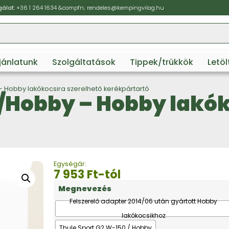
álat:
+36 1 264 1634
&compfn;
rendeles@kempingvilag.hu
ajánlatunk
Szolgáltatások
Tippek/trükkök
Letö
– Hobby lakókocsira szerelhető kerékpártartó
0/Hobby – Hobby lakók
Egységár:
7 953
Ft
-tól
Megnevezés
Felszerelő adapter 2014/06 után gyártott Hobby
lakókocsikhoz
Thule Sport G2 W-150 / Hobby