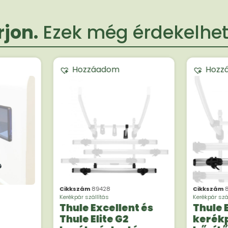
jon.
Ezek még érdekelheti
Hozzáadom
Hozz
Cikkszám
89428
Cikkszám
Kerékpár szállítás
Kerékpár szá
Thule Excellent és
Thule E
Thule Elite G2
kerék