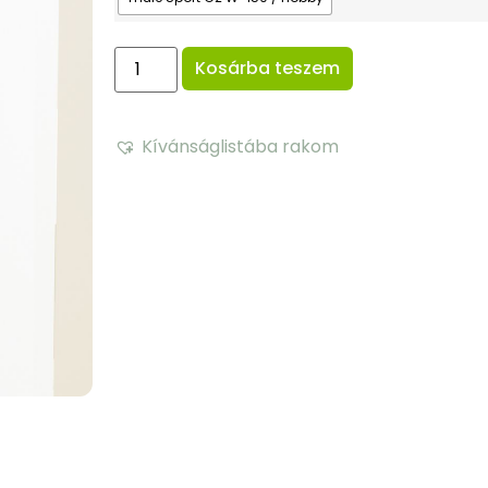
Kosárba teszem
Kívánságlistába rakom