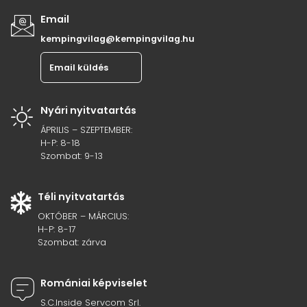
Email
kempingvilag@kempingvilag.hu
Email küldés
Nyári nyitvatartás
ÁPRILIS – SZEPTEMBER:
H-P: 8-18
Szombat: 9-13
Téli nyitvatartás
OKTÓBER – MÁRCIUS:
H-P: 8-17
Szombat: zárva
Romániai képviselet
S.C.Inside Servcom Srl.