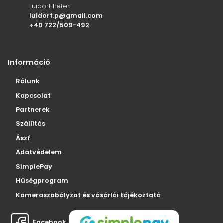
Luidort Péter
luidort.p@gmail.com
+40 722/509-492
Információ
Rólunk
Kapcsolat
Partnerek
Szállítás
Ászf
Adatvédelem
SimplePay
Hűségprogram
Kameraszabályzat és vásárlói tájékoztató
Facebook