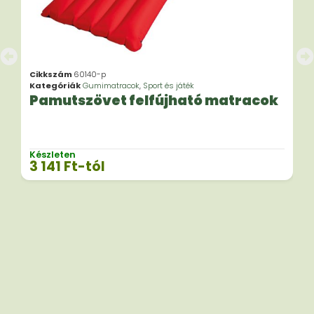
Cikkszám
60140-p
Kategóriák
Gumimatracok
,
Sport és játék
Pamutszövet felfújható matracok
Készleten
3 141
Ft
-tól