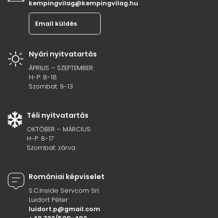
kempingvilag@kempingvilag.hu
Email küldés
Nyári nyitvatartás
ÁPRILIS – SZEPTEMBER:
H-P: 8-18
Szombat: 9-13
Téli nyitvatartás
OKTÓBER – MÁRCIUS:
H-P: 8-17
Szombat: zárva
Romániai képviselet
S.C.Inside Servcom Srl.
Luidort Péter
luidort.p@gmail.com