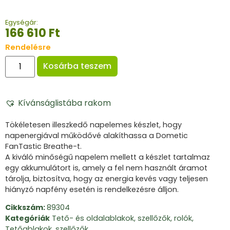
Egységár:
166 610
Ft
Rendelésre
Kosárba teszem
Kívánságlistába rakom
Tökéletesen illeszkedő napelemes készlet, hogy
napenergiával működővé alakíthassa a Dometic
FanTastic Breathe-t.
A kiváló minőségű napelem mellett a készlet tartalmaz
egy akkumulátort is, amely a fel nem használt áramot
tárolja, biztosítva, hogy az energia kevés vagy teljesen
hiányzó napfény esetén is rendelkezésre álljon.
Cikkszám:
89304
Kategóriák
Tető- és oldalablakok, szellőzők, rolók
,
Tetőablakok, szellőzők