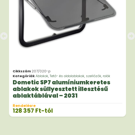
Cikkszám
207/020-p
Kategóriák
Ablakok
,
Tető- és oldalablakok, szellőzők, rolók
Dometic SP7 alumíniumkeretes
ablakok süllyesztett illesztésű
ablaktáblával – 2031
Rendelésre
128 357
Ft
-tól