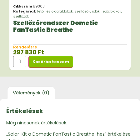
Cikkszám
89303
Kategóriák
Tető- és oldalablakok, szellőzők, rolók
,
Tetőablakok,
szellőzők
Szellőzőrendszer Dometic
FanTastic Breathe
Rendelésre
297 830
Ft
Kosárba teszem
Vélemények (0)
Értékelések
Még nincsenek értékelések.
„Solar-Kit a Dometic FanTastic Breathe-hez” értékelése