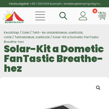
Vevőszolgálat:
+36 1 264 1634
&compfn;
rendeles@kempingvilag.hu
0
Vi
Kezdőlap
/
Üzlet
/
Tető- és oldalablakok, szellőzők,
rolók
/
Tetőablakok, szellőzők
/ Solar-Kit a Dometic FanTastic
Breathe-hez
Solar-Kit a Dometic
FanTastic Breathe-
hez