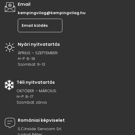
Email
kempingvilag@kempingvilag.hu
Email küldés
Nyári nyitvatartás
ÁPRILIS – SZEPTEMBER:
H-P: 8-18
Szombat: 9-13
Téli nyitvatartás
OKTÓBER – MÁRCIUS:
H-P: 8-17
Szombat: zárva
Romániai képviselet
S.C.Inside Servcom Srl.
Luidort Péter