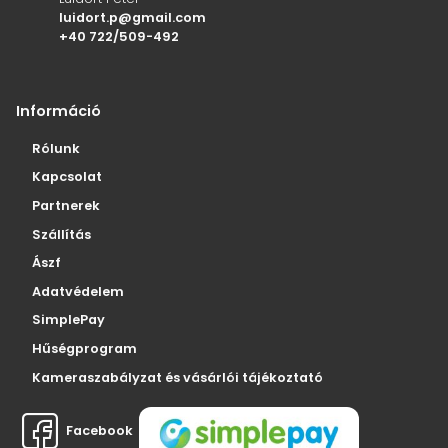
luidort.p@gmail.com
+40 722/509-492
Információ
Rólunk
Kapcsolat
Partnerek
Szállítás
Ászf
Adatvédelem
SimplePay
Hűségprogram
Kameraszabályzat és vásárlói tájékoztató
Facebook