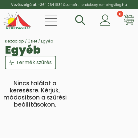
Vevőszolgálat:
+36 1 264 1634
&compfn;
rendeles@kempingvilag.hu
0
Vi
Kezdőlap
/
Üzlet
/ Egyéb
Egyéb
Termék szűrés
Nincs találat a
keresésre. Kérjük,
módosítson a szűrési
beállításokon.