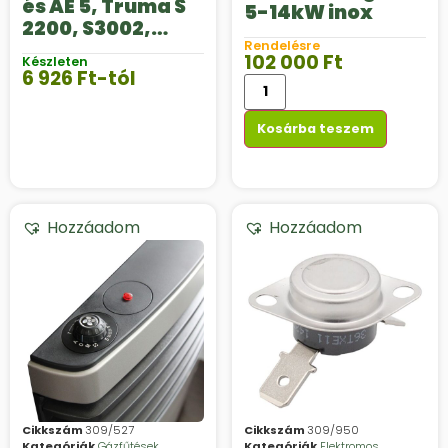
és AE 5, Truma S
5-14kW inox
2200, S3002,
S3004, S5002 és
Rendelésre
102 000
Ft
Készleten
S5004
6 926
Ft
-tól
fűtésekhez
Kosárba teszem
Hozzáadom
Hozzáadom
Cikkszám
309/527
Cikkszám
309/950
Kategóriák
Gázfűtések
,
Kategóriák
Elektromos