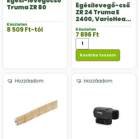
Égési-levegőcső
Égésilevegő-cső
Truma ZR 80
ZR 24 Truma E
2400, VarioHeat
Készleten
eco
8 509
Ft
-tól
Készleten
fűtőkészülékekh
7 896
Ft
ez
Kosárba teszem
Hozzáadom
Hozzáadom