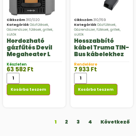
Cikkszám
310/020
Cikkszám
310/159
Kategóriák
Gázfűtések
,
Kategóriák
Gázfűtések
,
Gázrendszer, fűtések, grillek,
Gázrendszer, fűtések, grillek,
sütők
sütők
Hordozható
Hosszabbító
gázfűtés Devil
kábel Truma TIN-
Megaheater L
Bus kábelekhez
Készleten
Rendelésre
63 582
Ft
7 933
Ft
Kosárba teszem
Kosárba teszem
1
2
3
4
Következő