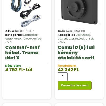
Cikkszám
309/013-p
Cikkszám
309/860
Kategóriák
Gázfűtések
,
Kategóriák
Gázfűtések
,
Gázrendszer, fűtések, grillek,
Gázrendszer, fűtések, grillek,
sütők
sütők
CAN m4f-m4f
Combi D (E) fali
kábel, Truma
kémény
iNet X
átalakító szett
Készleten
Rendelésre
4 752
Ft
-tól
43 342
Ft
Kosárba teszem