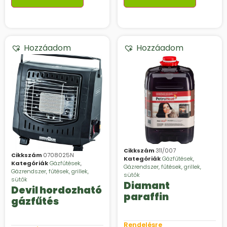
Hozzáadom
Hozzáadom
Cikkszám
311/007
Cikkszám
0708025N
Kategóriák
Gázfűtések
,
Kategóriák
Gázfűtések
,
Gázrendszer, fűtések, grillek,
Gázrendszer, fűtések, grillek,
sütők
sütők
Diamant
Devil hordozható
paraffin
gázfűtés
Rendelésre