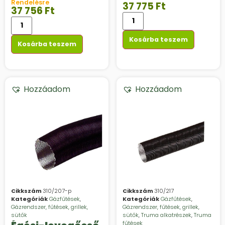
Rendelésre
37 775
Ft
37 756
Ft
Kosárba teszem
Kosárba teszem
Hozzáadom
Hozzáadom
Cikkszám
310/207-p
Cikkszám
310/217
Kategóriák
Gázfűtések
,
Kategóriák
Gázfűtések
,
Gázrendszer, fűtések, grillek,
Gázrendszer, fűtések, grillek,
sütők
sütők
,
Truma alkatrészek
,
Truma
fűtések