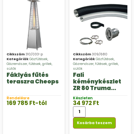
Cikkszám
310/033-p
Cikkszám
309/680
Kategóriák
Gázfűtések
,
Kategóriák
Gázfűtések
,
Gázrendszer, fűtések, grillek,
Gázrendszer, fűtések, grillek,
sütők
sütők
Fáklyás fűtés
Fali
teraszra Cheops
kéménykészlet
ZR 80 Truma
combi
Rendelésre
Készleten
készülékekhez
169 785
Ft
-tól
34 972
Ft
Kosárba teszem