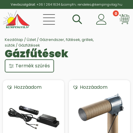
Vevőszolgálat:
+36 1 264 1634
&compfn;
rendeles@kempingvilag.hu
0
Vi
Kezdőlap
/
Üzlet
/
Gázrendszer, fűtések, grillek,
sütők
/ Gázfűtések
Gázfűtések
Termék szűrés
Hozzáadom
Hozzáadom