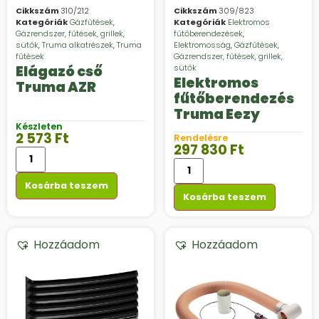
Cikkszám
310/212
Cikkszám
309/823
Kategóriák
Gázfűtések
,
Kategóriák
Elektromos
Gázrendszer, fűtések, grillek,
fűtőberendezések
,
sütők
,
Truma alkatrészek
,
Truma
Elektromosság
,
Gázfűtések
,
fűtések
Gázrendszer, fűtések, grillek,
Elágazó cső
sütők
Elektromos
Truma AZR
fűtőberendezés
Truma Eezy
Készleten
2 573
Ft
Rendelésre
297 830
Ft
Kosárba teszem
Kosárba teszem
Hozzáadom
Hozzáadom