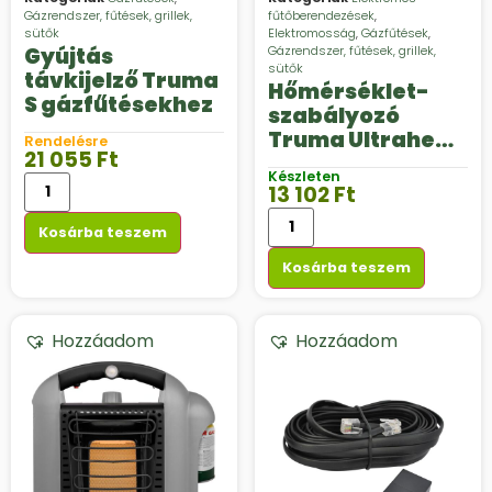
Gázrendszer, fűtések, grillek,
fűtőberendezések
,
sütők
Elektromosság
,
Gázfűtések
,
Gyújtás
Gázrendszer, fűtések, grillek,
sütők
távkijelző Truma
Hőmérséklet-
S gázfűtésekhez
szabályozó
Truma Ultraheat
Rendelésre
21 055
Ft
elektromos
Készleten
kiegészítőfűtésh
13 102
Ft
ez
Kosárba teszem
Kosárba teszem
Hozzáadom
Hozzáadom