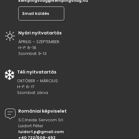
kempingvilag@kempingvilag.hu
Email küldés
Nyári nyitvatartás
ÁPRILIS – SZEPTEMBER:
H-P: 8-18
Szombat: 9-13
Téli nyitvatartás
OKTÓBER – MÁRCIUS:
H-P: 8-17
Szombat: zárva
Romániai képviselet
S.C.Inside Servcom Srl.
Luidort Péter
luidort.p@gmail.com
+40 722/509-492