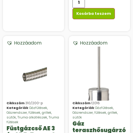
Kosárba teszem
Hozzáadom
Hozzáadom
Cikkszám
310/200-p
Cikkszám
12016
Kategóriák
Gázfűtések
,
Kategóriák
Gázfűtések
,
Gázrendszer, fűtések, grillek,
Gázrendszer, fűtések, grillek,
sütők
,
Truma alkatrészek
,
Truma
sütők
fűtések
Gáz
Füstgázcső AE 3
teraszhősugárzó