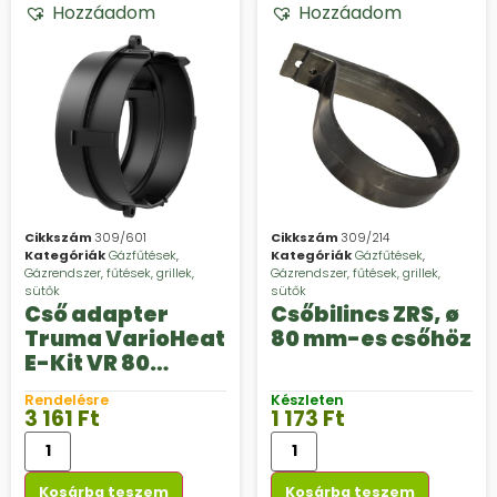
Hozzáadom
Hozzáadom
Cikkszám
309/601
Cikkszám
309/214
Kategóriák
Gázfűtések
,
Kategóriák
Gázfűtések
,
Gázrendszer, fűtések, grillek,
Gázrendszer, fűtések, grillek,
sütők
sütők
Cső adapter
Csőbilincs ZRS, ø
Truma VarioHeat
80 mm-es csőhöz
E-Kit VR 80
csőhöz való
Rendelésre
Készleten
csatlakoztatásá
3 161
Ft
1 173
Ft
hoz
Kosárba teszem
Kosárba teszem