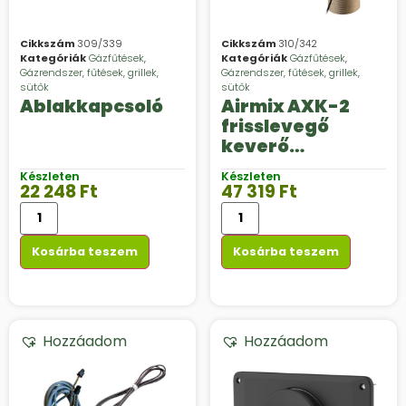
Cikkszám
309/339
Cikkszám
310/342
Kategóriák
Gázfűtések
,
Kategóriák
Gázfűtések
,
Gázrendszer, fűtések, grillek,
Gázrendszer, fűtések, grillek,
sütők
sütők
Ablakkapcsoló
Airmix AXK-2
frisslevegő
keverő
komfortcsomag
Készleten
Készleten
Truma
22 248
Ft
47 319
Ft
ventilátorokhoz
Kosárba teszem
Kosárba teszem
Hozzáadom
Hozzáadom