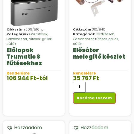
Cikkszám
309/516-p
Cikkszám
310/940
Kategóriák
Gázfűtések
,
Kategóriák
Gázfűtések
,
Gázrendszer, fűtések, grillek,
Gázrendszer, fűtések, grillek,
sütők
sütők
Előlapok
Elősátor
Trumatic S
melegítő készlet
fűtésekhez
Rendelésre
Rendelésre
106 944
Ft
-tól
35 767
Ft
Kosárba teszem
Hozzáadom
Hozzáadom