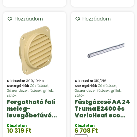
Hozzáadom
Hozzáadom
Cikkszám
309/104-p
Cikkszám
310/216
Kategóriák
Gázfűtések
,
Kategóriák
Gázfűtések
,
Gázrendszer, fűtések, grillek,
Gázrendszer, fűtések, grillek,
sütők
sütők
Forgatható fali
Füstgázcső AA 24
meleg-
Truma E2400 és
levegőbefúvó
VarioHeat eco
SCW 2
fűtőkészülékekh
Készleten
Készleten
ez
10 319
Ft
6 708
Ft