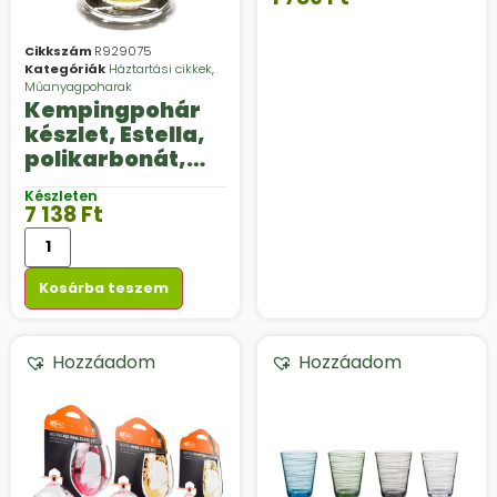
Cikkszám
R929075
Kategóriák
Háztartási cikkek
,
Műanyagpoharak
Kempingpohár
készlet, Estella,
polikarbonát,
búzasörös
Készleten
pohár, 500 ml, 25
7 138
Ft
cmxø8 cm
Kosárba teszem
Hozzáadom
Hozzáadom