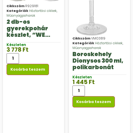
Cikkszám
R929181
Kategóriák
Háztartási cikkek
,
Műanyagpoharak
2 db-os
gyerekpohár
készlet, “WE
Cikkszám
VM0389
LOVE CAMPING”
Kategóriák
Háztartási cikkek
,
Készleten
Műanyagpoharak
3 778
Ft
Boroskehely
Dionysos 300 ml,
polikarbonát
Kosárba teszem
Készleten
1 445
Ft
Kosárba teszem