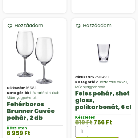
Hozzáadom
Hozzáadom
Cikkszám
VM0429
Kategóriák
Háztartási cikkek
,
Műanyagpoharak
Cikkszám
16584
Feles pohár, shot
Kategóriák
Háztartási cikkek
,
Műanyagpoharak
glass,
Fehérboros
polikarbonát, 6 cl
Brunner Cuvée
pohár, 2 db
Készleten
819
Ft
756
Ft
Készleten
6 959
Ft