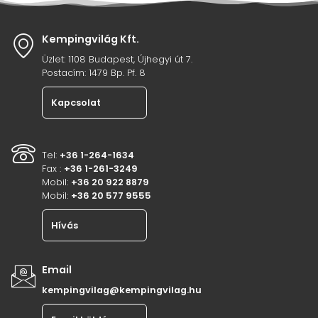
Kempingvilág Kft.
Üzlet: 1108 Budapest, Újhegyi út 7.
Postacím: 1479 Bp. Pf. 8
Kapcsolat
Tel:
+36 1-264-1634
Fax :
+36 1-261-3249
Mobil:
+36 20 922 8879
Mobil:
+36 20 577 9555
Hívás
Email
kempingvilag@kempingvilag.hu