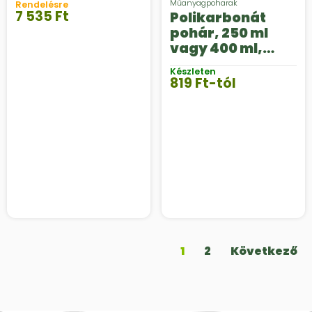
Műanyagpoharak
Rendelésre
7 535
Ft
Polikarbonát
pohár, 250 ml
vagy 400 ml,
Casablanca
Készleten
819
Ft
-tól
1
2
Következő