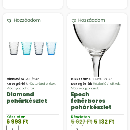
Hozzáadom
Hozzáadom
Cikkszám
550/242
Cikkszám
0830206N.C71
Kategóriák
Háztartási cikkek
,
Kategóriák
Háztartási cikkek
,
Műanyagpoharak
Műanyagpoharak
Diamond
Epoch
pohárkészlet
fehérboros
pohárkészlet
Készleten
Készleten
6 998
Ft
5 627
Ft
5 132
Ft