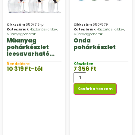
Cikkszám
550/313-p
Cikkszám
550/579
Kategóriák
Háztartási cikkek
,
Kategóriák
Háztartási cikkek
,
Műanyagpoharak
Műanyagpoharak
Műanyag
Onda
pohárkészlet
pohárkészlet
lecsavarható
talppal Nesting
Rendelésre
Készleten
10 319
Ft
-tól
7 356
Ft
Kosárba teszem