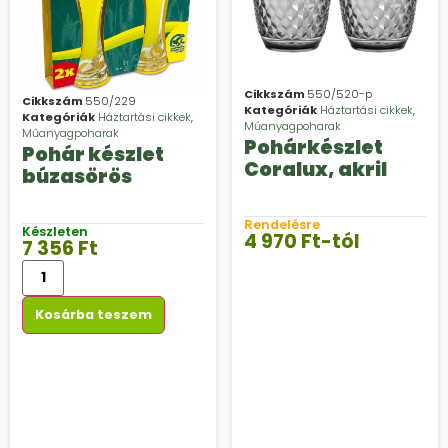
Cikkszám
550/520-p
Cikkszám
550/229
Kategóriák
Háztartási cikkek
,
Kategóriák
Háztartási cikkek
,
Műanyagpoharak
Műanyagpoharak
Pohárkészlet
Pohár készlet
Coralux, akril
búzasörös
Rendelésre
Készleten
4 970
Ft
-tól
7 356
Ft
Kosárba teszem