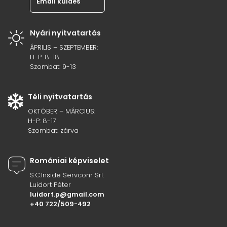
Email küldés
Nyári nyitvatartás
ÁPRILIS – SZEPTEMBER:
H-P: 8-18
Szombat: 9-13
Téli nyitvatartás
OKTÓBER – MÁRCIUS:
H-P: 8-17
Szombat: zárva
Romániai képviselet
S.C.Inside Servcom Srl.
Luidort Péter
luidort.p@gmail.com
+40 722/509-492