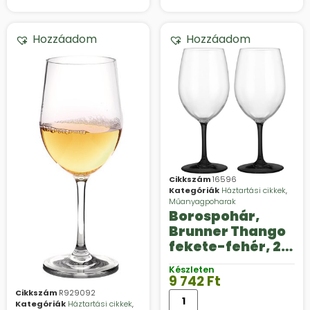
Hozzáadom
Hozzáadom
Cikkszám
16596
Kategóriák
Háztartási cikkek
,
Műanyagpoharak
Borospohár,
Brunner Thango
fekete-fehér, 2
darabos készlet
Készleten
9 742
Ft
Cikkszám
R929092
Kategóriák
Háztartási cikkek
,