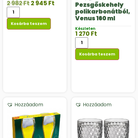
2 982
Ft
2 945
Ft
Pezsgőskehely
polikarbonátból,
Venus 160 ml
Kosárba teszem
Készleten
1 270
Ft
Kosárba teszem
Hozzáadom
Hozzáadom