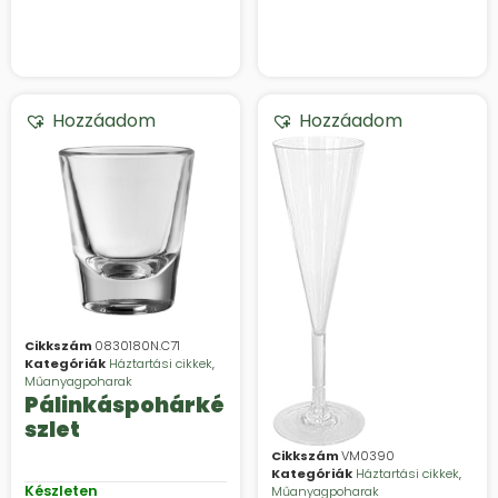
Hozzáadom
Hozzáadom
Cikkszám
0830180N.C71
Kategóriák
Háztartási cikkek
,
Műanyagpoharak
Pálinkáspohárké
szlet
Cikkszám
VM0390
Kategóriák
Háztartási cikkek
,
Készleten
Műanyagpoharak