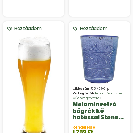
Hozzáadom
Hozzáadom
Cikkszám
551/096-p
Kategóriák
Háztartási cikkek
,
Műanyagpoharak
Melamin retró
bögrék kő
hatással Stone
Line
Rendelésre
1 789
Ft