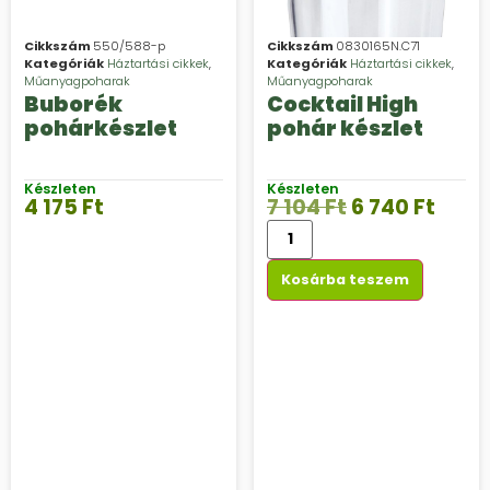
Cikkszám
550/588-p
Cikkszám
0830165N.C71
Kategóriák
Háztartási cikkek
,
Kategóriák
Háztartási cikkek
,
Műanyagpoharak
Műanyagpoharak
Buborék
Cocktail High
pohárkészlet
pohár készlet
Készleten
Készleten
4 175
Ft
7 104
Ft
6 740
Ft
Kosárba teszem