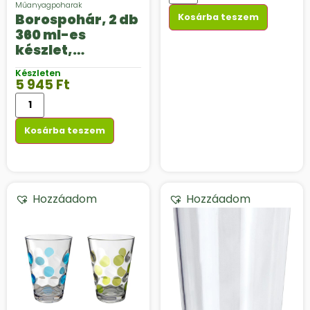
Műanyagpoharak
Borospohár, 2 db
Kosárba teszem
360 ml-es
készlet,
polikarbonátból
Készleten
5 945
Ft
Kosárba teszem
Hozzáadom
Hozzáadom