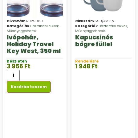
Cikkszám
R929080
Cikkszám
550/475-p
Kategóriák
Háztartási cikkek
,
Kategóriák
Háztartási cikkek
,
Műanyagpoharak
Műanyagpoharak
Ivópohár,
Kapucsínós
Holiday Travel
bögre füllel
Key West, 350 ml
Készleten
Rendelésre
3 956
Ft
1 948
Ft
Kosárba teszem