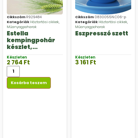
Cikkszám
R929484
Cikkszám
0830055N.C06-p
Kategóriák
Háztartási cikkek
,
Kategóriák
Háztartási cikkek
,
Műanyagpoharak
Műanyagpoharak
Estella
Eszpresszó szett
kempingpohár
készlet,
snapszos pohár
Készleten
Készleten
2 764
Ft
3 161
Ft
Kosárba teszem