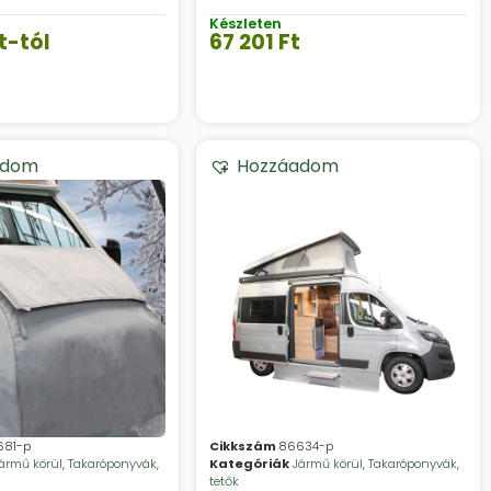
Készleten
t
-tól
67 201
Ft
adom
Hozzáadom
681-p
Cikkszám
86634-p
ármű körül
,
Takaróponyvák,
Kategóriák
Jármű körül
,
Takaróponyvák,
tetők