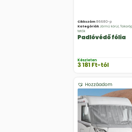
Cikkszám
86680-p
Kategóriák
Jármű körül
,
Takaró
tetők
Padlóvédő fólia
Készleten
3 181
Ft
-tól
Hozzáadom