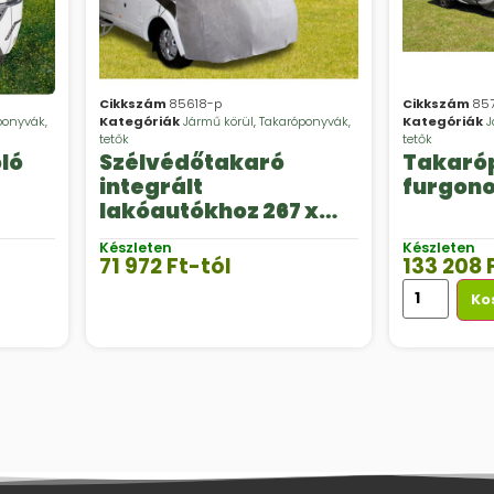
Cikkszám
85618-p
Cikkszám
85
ponyvák,
Kategóriák
Jármű körül
,
Takaróponyvák,
Kategóriák
J
tetők
tetők
ló
Szélvédőtakaró
Takaró
integrált
furgon
lakóautókhoz 267 x
240 vagy 247 x 220 cm
Készleten
Készleten
méretben
71 972
Ft
-tól
133 208
Ko