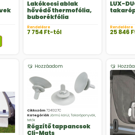
Lakókocsi ablak
LUX-DUO
vek
hővédő thermofólia,
takaró
buborékfólia
Rendelésre
Rendelésre
7 754
Ft
-tól
25 846
F
Hozzáadom
Hozzá
Cikkszám
7241327C
Kategóriák
Jármű körül
,
Takaróponyvák,
tetők
Rögzítő tappancsok
Cli-Mats