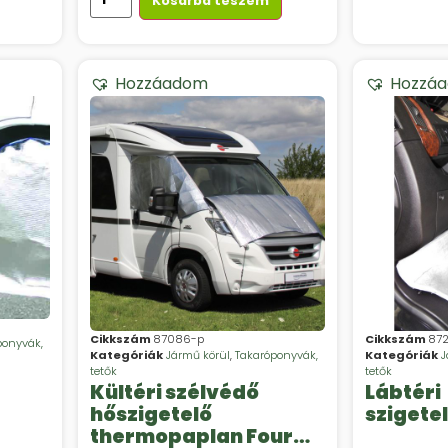
Kosárba teszem
Hozzáadom
Hozzá
Cikkszám
87086-p
Cikkszám
872
ponyvák,
Kategóriák
Jármű körül
,
Takaróponyvák,
Kategóriák
J
tetők
tetők
Kültéri szélvédő
Lábtéri
hőszigetelő
szigete
thermopaplan Four