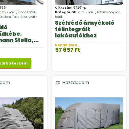
895
Cikkszám
87261-p
ármű körül
,
Kiegészítők
,
Kategóriák
Jármű körül
,
Takaróponyvák,
védelem
,
Takaróponyvák,
tetők
Szélvédő árnyékoló
áló
félintegrált
ülkébe,
lakóautókhoz
ann Stella,
cato-hoz,
Rendelésre
57 657
Ft
-ös
vtől
sárba teszem
adom
Hozzáadom