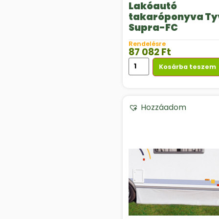
Lakóautó
takaróponyva Ty
Supra-FC
Rendelésre
87 082
Ft
Kosárba teszem
Hozzáadom