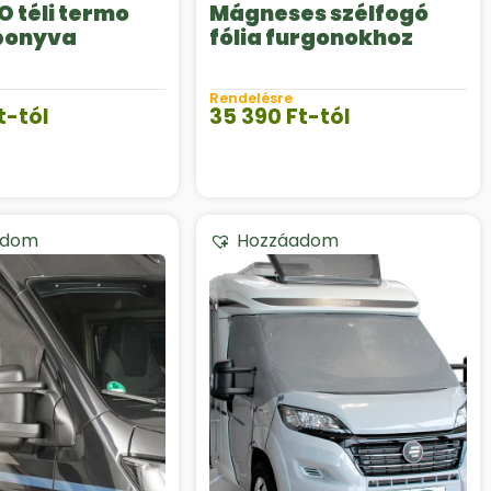
 téli termo
Mágneses szélfogó
ponyva
fólia furgonokhoz
Rendelésre
t
-tól
35 390
Ft
-tól
adom
Hozzáadom