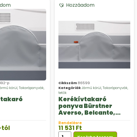
adom
Hozzáadom
492-p
Cikkszám
86599
ármű körül
,
Takaróponyvák,
Kategóriák
Jármű körül
,
Takaróponyvák,
tetők
vtakaró
Kerékívtakaró
ponyva Bürstner
Averso, Belcanto,
Premio, Trecento
Rendelésre
lakókocsikhoz
-tól
11 531
Ft