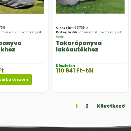
758
Cikkszám
85761-p
ármű körül
,
Takaróponyvák,
Kategóriák
Jármű körül
,
Takaróponyvák,
tetők
ponyva
Takaróponyva
okhoz
lakóautókhoz
Készleten
Ft
110 941
Ft
-tól
sárba teszem
1
2
Következő