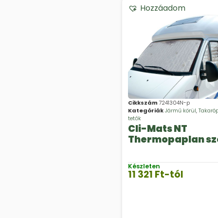
Hozzáadom
Cikkszám
7241304N-p
Kategóriák
Jármű körül
,
Takaró
tetők
Cli-Mats NT
Thermopaplan sz
Készleten
11 321
Ft
-tól