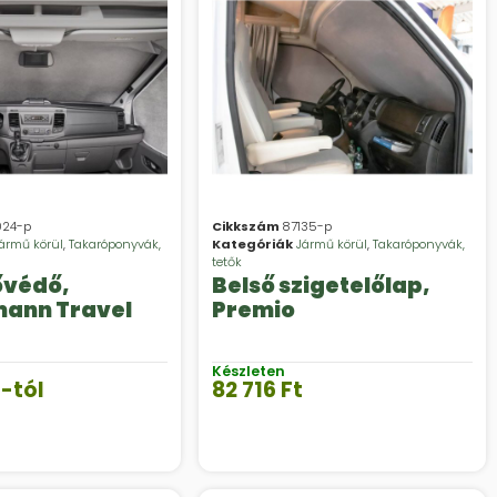
024-p
Cikkszám
87135-p
ármű körül
,
Takaróponyvák,
Kategóriák
Jármű körül
,
Takaróponyvák,
tetők
ővédő,
Belső szigetelőlap,
ann Travel
Premio
Készleten
t
-tól
82 716
Ft