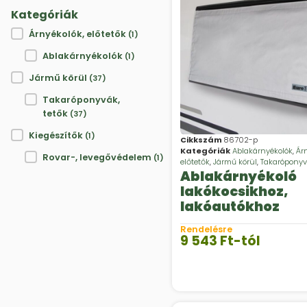
Kategóriák
Kategóriák
Árnyékolók, előtetők
(1)
Ablakárnyékolók
(1)
Jármű körül
(37)
Takaróponyvák,
tetők
(37)
Kiegészítők
(1)
Cikkszám
86702-p
Kategóriák
Ablakárnyékolók
,
Ár
Rovar-, levegővédelem
(1)
előtetők
,
Jármű körül
,
Takaróponyv
Ablakárnyékoló
lakókocsikhoz,
lakóautókhoz
Rendelésre
9 543
Ft
-tól