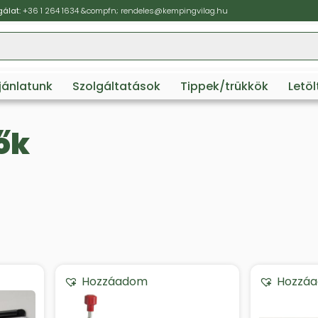
álat:
+36 1 264 1634
&compfn;
rendeles@kempingvilag.hu
ajánlatunk
Szolgáltatások
Tippek/trükkök
Letö
ők
Hozzáadom
Hozzá