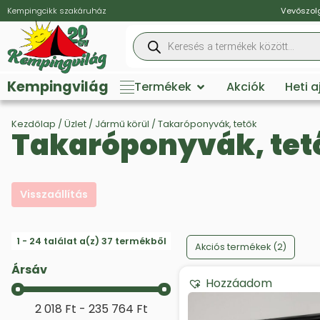
Kempingcikk szakáruház
Vevőszolg
Kempingvilág
Termékek
Akciók
Heti 
Kezdőlap
/
Üzlet
/
Jármű körül
/ Takaróponyvák, tetők
Takaróponyvák, tet
Visszaállítás
Products on sale
1 - 24 találat a(z) 37 termékből
Akciós termékek
(2)
Ársáv
Hozzáadom
Ársáv
2 018 Ft - 235 764 Ft