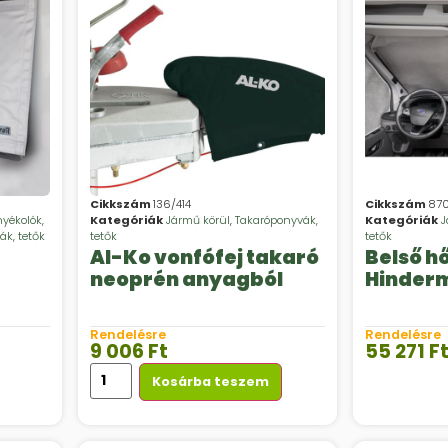
Cikkszám
136/414
Cikkszám
87
nyékolók,
Kategóriák
Jármű körül
,
Takaróponyvák,
Kategóriák
J
ák, tetők
tetők
tetők
Al-Ko vonfófej takaró
Belső h
neoprén anyagból
Hinderm
Rendelésre
Rendelésre
9 006
Ft
55 271
F
Kosárba teszem