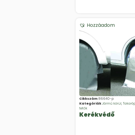
Hozzáadom
Cikkszám
86640-p
Kategóriák
Jármű körül
,
Takaró
tetők
Kerékvédő