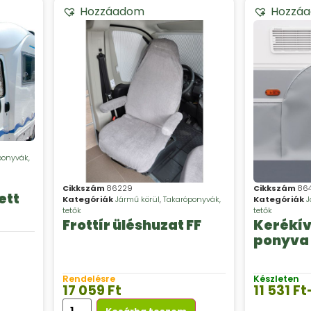
Hozzáadom
Hozzá
ponyvák,
Cikkszám
86229
Cikkszám
86
ett
Kategóriák
Jármű körül
,
Takaróponyvák,
Kategóriák
J
tetők
tetők
Frottír üléshuzat FF
Kerékí
ponyva
Rendelésre
Készleten
17 059
Ft
11 531
Ft