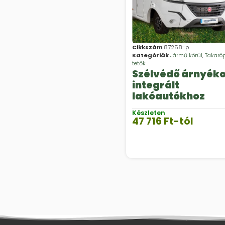
Cikkszám
87258-p
Kategóriák
Jármű körül
,
Takaró
tetők
Szélvédő árnyéko
integrált
lakóautókhoz
Készleten
47 716
Ft
-tól