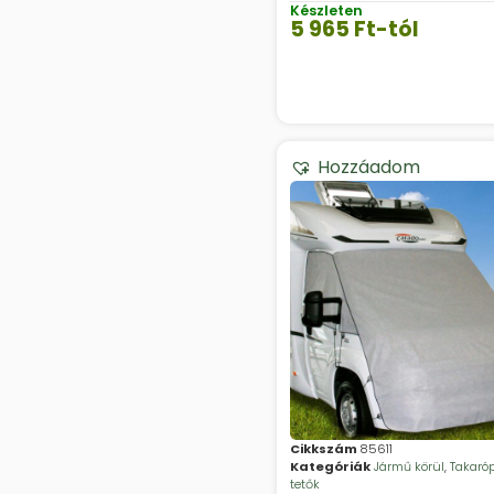
Készleten
5 965
Ft
-tól
Hozzáadom
Cikkszám
85611
Kategóriák
Jármű körül
,
Takaró
tetők