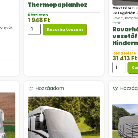
Thermopaplanhoz
Cikkszám
86
Kategóriák
J
Készleten
Rovar-, levegő
1 948
Ft
tetők
ponyvák,
Rovarh
Kosárba teszem
vezetőf
Hinderm
Fiat Du
Rendelésre
2014/05
31 413
Ft
modellé
Ko
Hozzáadom
Hozzá