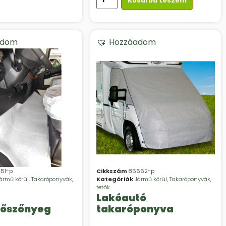
Kosárba teszem
adom
Hozzáadom
51-p
Cikkszám
85662-p
ármű körül
,
Takaróponyvák,
Kategóriák
Jármű körül
,
Takaróponyvák,
tetők
Lakóautó
lőszőnyeg
takaróponyva