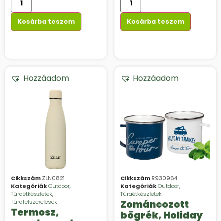
Kosárba teszem
Kosárba teszem
Hozzáadom
Hozzáadom
Cikkszám
ZLN0821
Cikkszám
R930964
Kategóriák
Outdoor
,
Kategóriák
Outdoor
,
Túraétkészletek
,
Túraétkészletek
Túrafelszerelések
Zománcozott
Termosz,
bögrék, Holiday