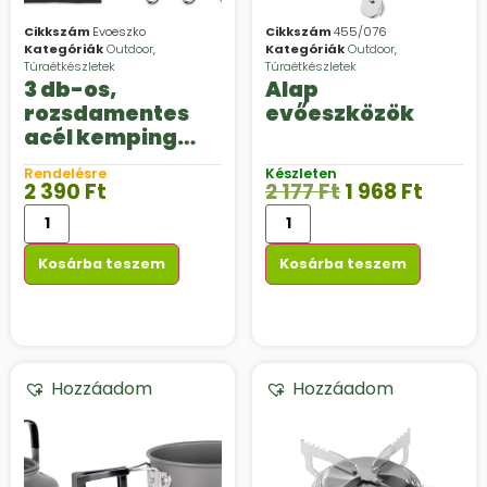
Cikkszám
Evoeszko
Cikkszám
455/076
Kategóriák
Outdoor
,
Kategóriák
Outdoor
,
Túraétkészletek
Túraétkészletek
3 db-os,
Alap
rozsdamentes
evőeszközök
acél kemping
evőeszközkészle
Rendelésre
Készleten
t
2 390
Ft
2 177
Ft
1 968
Ft
Kosárba teszem
Kosárba teszem
Hozzáadom
Hozzáadom