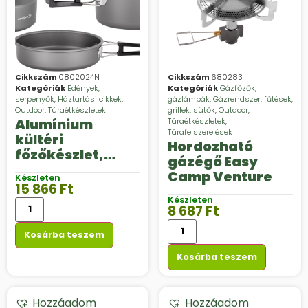
Cikkszám
0802024N
Cikkszám
680283
Kategóriák
Edények,
Kategóriák
Gázfőzők,
serpenyők
,
Háztartási cikkek
,
gázlámpák
,
Gázrendszer, fűtések,
Outdoor
,
Túraétkészletek
grillek, sütők
,
Outdoor
,
Alumínium
Túraétkészletek
,
Túrafelszerelések
kültéri
Hordozható
főzőkészlet,
gázégő Easy
Brunner PackPot
Camp Venture
Készleten
Ultralite Ø 16 cm
15 866
Ft
Készleten
8 687
Ft
Kosárba teszem
Kosárba teszem
Hozzáadom
Hozzáadom