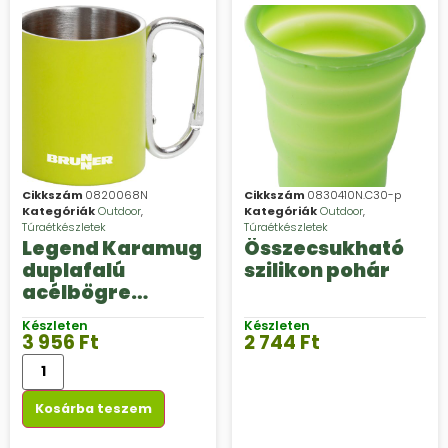
Cikkszám
0820068N
Cikkszám
0830410N.C30-p
Kategóriák
Outdoor
,
Kategóriák
Outdoor
,
Túraétkészletek
Túraétkészletek
Legend Karamug
Összecsukható
duplafalú
szilikon pohár
acélbögre
karabíner füllel
Készleten
Készleten
3 956
Ft
2 744
Ft
Kosárba teszem