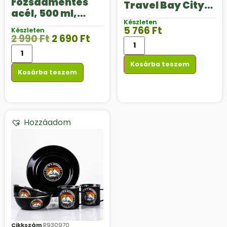
rozsdamentes
Travel Bay City,
acél, 500 ml,
400 ml
fehér
Készleten
5 766
Ft
Készleten
2 990
Ft
2 690
Ft
Kosárba teszem
Kosárba teszem
Hozzáadom
Cikkszám
R930970