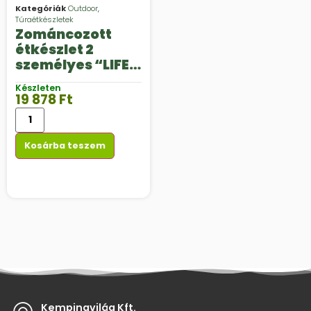
Kategóriák
Outdoor
,
Túraétkészletek
Zománcozott
étkészlet 2
személyes “LIFE
IS A JOURNEY”
Készleten
19 878
Ft
Kosárba teszem
Kempingvilág Kft.