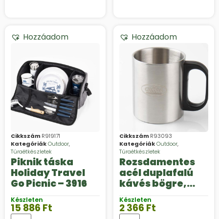
Hozzáadom
Hozzáadom
Cikkszám
R919171
Cikkszám
R93093
Kategóriák
Outdoor
,
Kategóriák
Outdoor
,
Túraétkészletek
Túraétkészletek
Piknik táska
Rozsdamentes
Holiday Travel
acél duplafalú
Go Picnic – 3916
kávés bögre,
0,3l-es műanyag
Készleten
Készleten
füllel
15 886
Ft
2 366
Ft