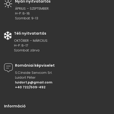
Nyári nyitvatartás
ÁPRILIS – SZEPTEMBER:
H-P: 8-18
Szombat: 9-13
Téli nyitvatartás
OKTÓBER – MÁRCIUS:
H-P: 8-17
Szombat: zárva
Romániai képviselet
S.C.Inside Servcom Srl.
Luidort Péter
luidort.p@gmail.com
+40 722/509-492
Információ