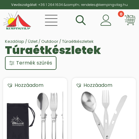
Vevőszolgálat:
+36 1 264 1634
&compfn;
rendeles@kempingvilag.hu
0
Vi
Kezdőlap
/
Üzlet
/
Outdoor
/ Túraétkészletek
Túraétkészletek
Termék szűrés
Hozzáadom
Hozzáadom