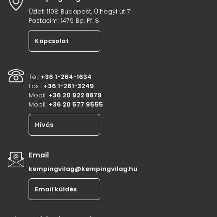
Üzlet: 1108 Budapest, Újhegyi út 7.
Postacím: 1479 Bp. Pf. 8
Kapcsolat
Tel:
+36 1-264-1634
Fax :
+36 1-261-3249
Mobil:
+36 20 922 8879
Mobil:
+36 20 577 9555
Hívás
Email
kempingvilag@kempingvilag.hu
Email küldés