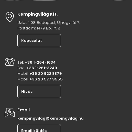
Kempingvilág Kft.
Üzlet: 1108 Budapest, Újhegyi út 7.
Postacím: 1479 Bp. Pf. 8
Kapcsolat
Tel:
+36 1-264-1634
Fax :
+36 1-261-3249
Mobil:
+36 20 922 8879
Mobil:
+36 20 577 9555
Hívás
Email
kempingvilag@kempingvilag.hu
Email küldés