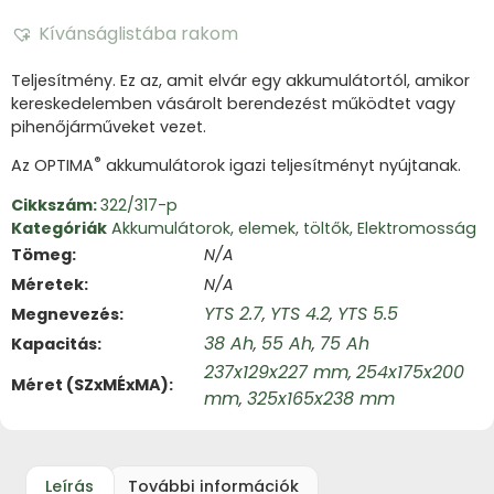
Kívánságlistába rakom
Teljesítmény. Ez az, amit elvár egy akkumulátortól, amikor
kereskedelemben vásárolt berendezést működtet vagy
pihenőjárműveket vezet.
®
Az OPTIMA
akkumulátorok igazi teljesítményt nyújtanak.
Cikkszám:
322/317-p
Kategóriák
Akkumulátorok, elemek, töltők
,
Elektromosság
Tömeg
N/A
Méretek
N/A
YTS 2.7
YTS 4.2
YTS 5.5
Megnevezés
,
,
38 Ah
55 Ah
75 Ah
Kapacitás
,
,
237x129x227 mm
254x175x200
,
Méret (SZxMÉxMA)
mm
325x165x238 mm
,
Leírás
További információk