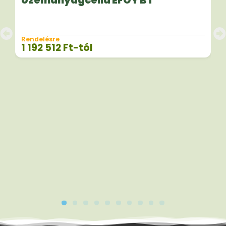
Üzemanyagcella EFOY BT
Rendelésre
1 192 512
Ft
-tól