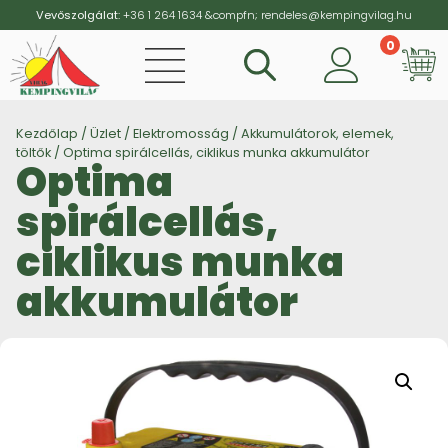
Vevőszolgálat:
+36 1 264 1634
&compfn;
rendeles@kempingvilag.hu
0
Vi
Kezdőlap
/
Üzlet
/
Elektromosság
/
Akkumulátorok, elemek,
töltők
/ Optima spirálcellás, ciklikus munka akkumulátor
Optima
spirálcellás,
ciklikus munka
akkumulátor