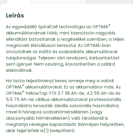
Leírás
®
Az egyedülálló SpiralCell technológia az OPTIMA
akkumulátoroknak több, mint tizenötször nagyobb
ellenállást biztosítanak a rezgésekkel szemben, a teljes
megnövelt életcikluson keresztül. Az OPTIMÁ-ban
ötvöződnek az indító és szabadidős akkumulátorok
tulajdonságai. Teljesen zárt rendszerű, karbantartást
sem igényel. Nem szivárog, köszönhetően a szilárd
elektrolitnak.
Ha tiszta teljesítményt keres, ismerje meg a valódi
®
OPTIMA
akkumulátorokat. Ez az akkumulátor más. Az
®
OPTIMA
YellowTop YTS 2.7 38 Ah-ás, 4.2 55 Ah-ás és
5.5 75 Ah-ás ciklikus akkumulátorokat professzionális
használatra tervezték. Ideális szezonális használatra,
mivel 6 hónapos szobahőmérsékleten (vagy
alacsonyabb hőmérsékleten) való tárolásnál is
megtartja névleges kapacitását. Bármilyen helyzetben,
akár fejjel lefelé is(!) beépíthető.