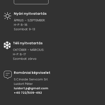
Nyári nyitvatartás
ÁPRILIS – SZEPTEMBER:
H-P: 8-18
Szombat: 9-13
Téli nyitvatartás
OKTÓBER – MÁRCIUS:
H-P: 8-17
Szombat: zárva
Romániai képviselet
S.C.Inside Servcom Srl.
Luidort Péter
luidort.p@gmail.com
+40 722/509-492