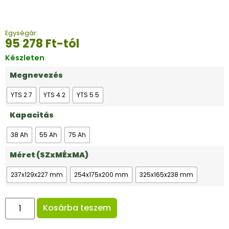
Egységár:
95 278
Ft
-tól
Készleten
Megnevezés
YTS 2.7
YTS 4.2
YTS 5.5
Kapacitás
38 Ah
55 Ah
75 Ah
Méret (SZxMÉxMA)
237x129x227 mm
254x175x200 mm
325x165x238 mm
Kosárba teszem