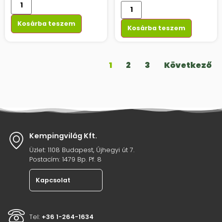
Kosárba teszem
Kosárba teszem
1
2
3
Következő
Kempingvilág Kft.
Üzlet: 1108 Budapest, Újhegyi út 7.
Postacím: 1479 Bp. Pf. 8
Kapcsolat
Tel:
+36 1-264-1634