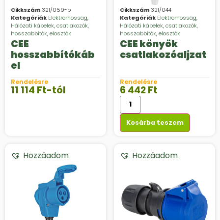
Cikkszám
321/059-p
Cikkszám
321/044
Kategóriák
Elektromosság
,
Kategóriák
Elektromosság
,
Hálózati kábelek, csatlakozók,
Hálózati kábelek, csatlakozók,
hosszabbítók, elosztók
hosszabbítók, elosztók
CEE
CEE könyök
hosszabbítókáb
csatlakozóaljzat
el
Rendelésre
Rendelésre
11 114
Ft
-tól
6 442
Ft
Kosárba teszem
Hozzáadom
Hozzáadom