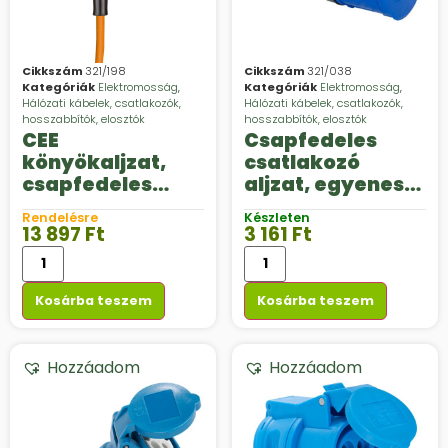
Cikkszám
321/198
Cikkszám
321/038
Kategóriák
Elektromosság
,
Kategóriák
Elektromosság
,
Hálózati kábelek, csatlakozók,
Hálózati kábelek, csatlakozók,
hosszabbítók, elosztók
hosszabbítók, elosztók
CEE
Csapfedeles
könyökaljzat,
csatlakozó
csapfedeles
aljzat, egyenes
villásdugó,
CEE, 230 V, 16 A
Rendelésre
Készleten
narancs színű
13 897
Ft
3 161
Ft
kábellel, 3 x 2,5
mm2
Kosárba teszem
Kosárba teszem
Hozzáadom
Hozzáadom