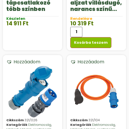
tápcsatlakozó
aljzat villásdugó,
több színben
narancs színű
kábellel, 3 x 2,5
Készleten
Rendelésre
mm2
14 911
Ft
10 319
Ft
Kosárba teszem
Hozzáadom
Hozzáadom
Cikkszám
321/026
Cikkszám
321/104
Kategóriák
Elektromosság
,
Kategóriák
Elektromosság
,