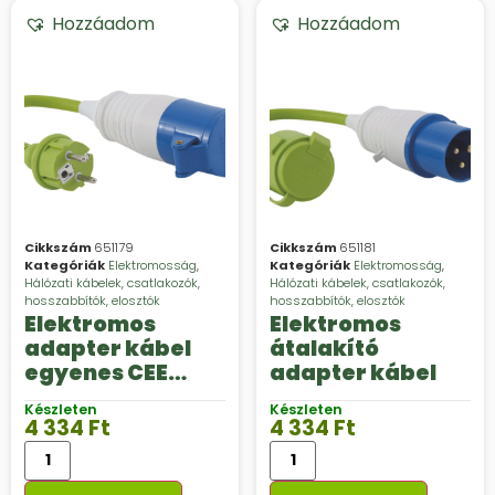
Hozzáadom
Hozzáadom
Cikkszám
651179
Cikkszám
651181
Kategóriák
Elektromosság
,
Kategóriák
Elektromosság
,
Hálózati kábelek, csatlakozók,
Hálózati kábelek, csatlakozók,
hosszabbítók, elosztók
hosszabbítók, elosztók
Elektromos
Elektromos
adapter kábel
átalakító
egyenes CEE
adapter kábel
dugóval
Készleten
Készleten
4 334
Ft
4 334
Ft