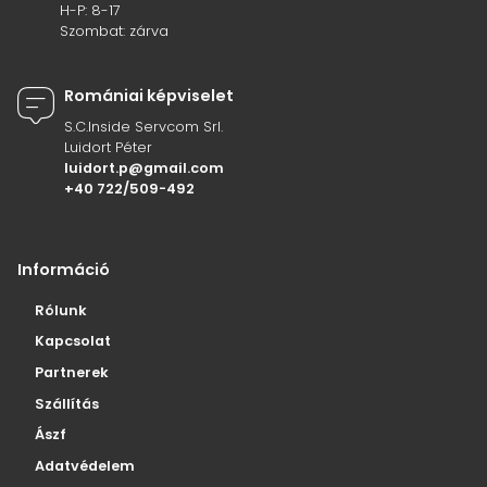
H-P: 8-17
Szombat: zárva
Romániai képviselet
S.C.Inside Servcom Srl.
Luidort Péter
luidort.p@gmail.com
+40 722/509-492
Információ
Rólunk
Kapcsolat
Partnerek
Szállítás
Ászf
Adatvédelem