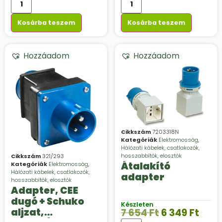
Kosárba teszem
Kosárba teszem
Hozzáadom
Hozzáadom
Cikkszám
7203318N
Kategóriák
Elektromosság
,
Hálózati kábelek, csatlakozók,
hosszabbítók, elosztók
Cikkszám
321/293
Átalakító
Kategóriák
Elektromosság
,
Hálózati kábelek, csatlakozók,
adapter
hosszabbítók, elosztók
Adapter, CEE
dugó + Schuko
Készleten
aljzat,
7 654
Ft
6 349
Ft