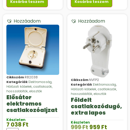
Kosárba teszem
Kosárba teszem
Hozzáadom
Hozzáadom
Cikkszám
R82038
Cikkszám
NVFP2
Kategóriák
Elektromosság
,
Kategóriák
Elektromosság
,
Hálózati kábelek, csatlakozók,
Hálózati kábelek, csatlakozók,
hosszabbítók, elosztók
hosszabbítók, elosztók
Elősátor
Földelt
elektromos
csatlakozódugó,
csatlakozóaljzat
extra lapos
Készleten
Készleten
7 038
Ft
999
Ft
959
Ft