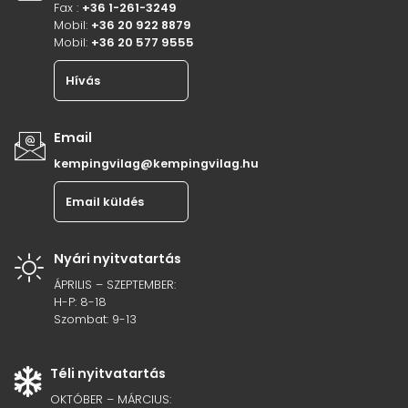
Fax :
+36 1-261-3249
Mobil:
+36 20 922 8879
Mobil:
+36 20 577 9555
Hívás
Email
kempingvilag@kempingvilag.hu
Email küldés
Nyári nyitvatartás
ÁPRILIS – SZEPTEMBER:
H-P: 8-18
Szombat: 9-13
Téli nyitvatartás
OKTÓBER – MÁRCIUS: