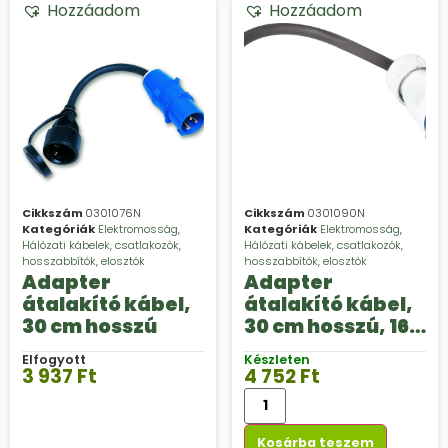
Hozzáadom
Hozzáadom
Cikkszám
0301076N
Cikkszám
0301090N
Kategóriák
Elektromosság
,
Kategóriák
Elektromosság
,
Hálózati kábelek, csatlakozók,
Hálózati kábelek, csatlakozók,
hosszabbítók, elosztók
hosszabbítók, elosztók
Adapter
Adapter
átalakító kábel,
átalakító kábel,
30 cm hosszú
30 cm hosszú, 16
A
Elfogyott
Készleten
3 937
Ft
4 752
Ft
Kosárba teszem