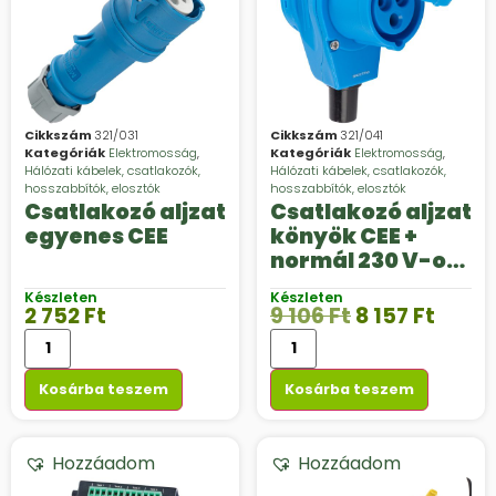
Cikkszám
321/031
Cikkszám
321/041
Kategóriák
Elektromosság
,
Kategóriák
Elektromosság
,
Hálózati kábelek, csatlakozók,
Hálózati kábelek, csatlakozók,
hosszabbítók, elosztók
hosszabbítók, elosztók
Csatlakozó aljzat
Csatlakozó aljzat
egyenes CEE
könyök CEE +
normál 230 V-os
aljzat
Készleten
Készleten
2 752
Ft
9 106
Ft
8 157
Ft
Kosárba teszem
Kosárba teszem
Hozzáadom
Hozzáadom