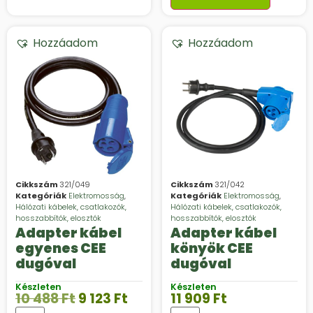
Hozzáadom
Hozzáadom
Cikkszám
321/049
Cikkszám
321/042
Kategóriák
Elektromosság
,
Kategóriák
Elektromosság
,
Hálózati kábelek, csatlakozók,
Hálózati kábelek, csatlakozók,
hosszabbítók, elosztók
hosszabbítók, elosztók
Adapter kábel
Adapter kábel
egyenes CEE
könyök CEE
dugóval
dugóval
Készleten
Készleten
10 488
Ft
9 123
Ft
11 909
Ft