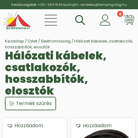
Vevőszolgálat:
+36 1 264 1634
&compfn;
rendeles@kempingvilag.hu
0
Vi
Kezdőlap
/
Üzlet
/
Elektromosság
/ Hálózati kábelek, csatlakozók,
hosszabbítók, elosztók
Hálózati kábelek,
csatlakozók,
hosszabbítók,
elosztók
Termék szűrés
Hozzáadom
Hozzáadom