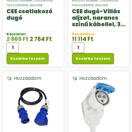
Hálózati kábelek, csatlakozók,
Hálózati kábelek, csatlakozók,
hosszabbítók, elosztók
hosszabbítók, elosztók
CEE csatlakozó
CEE dugó-Villás
dugó
aljzat, narancs
színű kábellel, 3 x
2,5 mm2
Készleten
Rendelésre
2 869
Ft
2 764
Ft
11 114
Ft
Kosárba teszem
Kosárba teszem
Hozzáadom
Hozzáadom