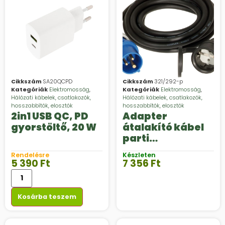
Cikkszám
SA20QCPD
Cikkszám
321/292-p
Kategóriák
Elektromosság
,
Kategóriák
Elektromosság
,
Hálózati kábelek, csatlakozók,
Hálózati kábelek, csatlakozók,
hosszabbítók, elosztók
hosszabbítók, elosztók
2in1 USB QC, PD
Adapter
gyorstöltő, 20 W
átalakító kábel
parti
áramcsatlakozá
Rendelésre
Készleten
shoz
5 390
Ft
7 356
Ft
Kosárba teszem