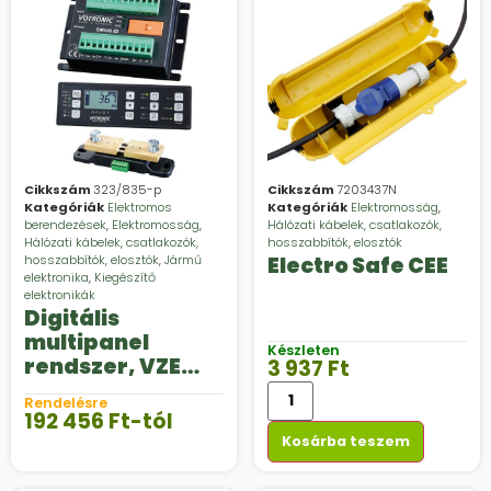
Cikkszám
323/835-p
Cikkszám
7203437N
Kategóriák
Elektromos
Kategóriák
Elektromosság
,
berendezések
,
Elektromosság
,
Hálózati kábelek, csatlakozók,
Hálózati kábelek, csatlakozók,
hosszabbítók, elosztók
hosszabbítók, elosztók
,
Jármű
Electro Safe CEE
elektronika
,
Kiegészítő
elektronikák
Digitális
multipanel
Készleten
rendszer, VZE
3 937
Ft
Sirius CI
Rendelésre
192 456
Ft
-tól
Kosárba teszem