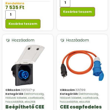
fekete/kék
Rendelésre
7 535
Ft
Kosárba teszem
Kosárba teszem
Hozzáadom
Hozzáadom
Cikkszám
321/027-p
Cikkszám
321/199
Kategóriák
Elektromosság
,
Kategóriák
Elektromosság
,
Hálózati kábelek, csatlakozók,
Hálózati kábelek, csatlakozók,
hosszabbítók, elosztók
hosszabbítók, elosztók
Beépíthető CEE
CEE csapfedeles