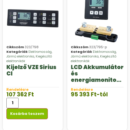
Cikkszám
323/798
Cikkszám
323/795-p
Kategóriák
Elektromosság
,
Kategóriák
Elektromosság
,
Jármű elektronika
,
Kiegészítő
Jármű elektronika
,
Kiegészítő
elektronikák
elektronikák
Kijelző VZE Sirius
LCD Akkumulátor
CI
és
energiamonitor
CI készlet
Rendelésre
Rendelésre
107 362
Ft
95 393
Ft
-tól
Kosárba teszem