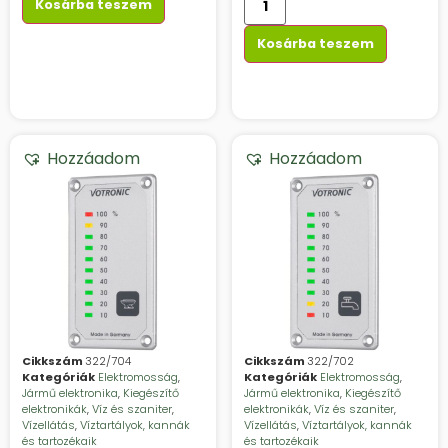
Kosárba teszem
Kosárba teszem
Hozzáadom
Hozzáadom
Cikkszám
322/704
Cikkszám
322/702
Kategóriák
Elektromosság
,
Kategóriák
Elektromosság
,
Jármű elektronika
,
Kiegészítő
Jármű elektronika
,
Kiegészítő
elektronikák
,
Víz és szaniter
,
elektronikák
,
Víz és szaniter
,
Vízellátás
,
Víztartályok, kannák
Vízellátás
,
Víztartályok, kannák
és tartozékaik
és tartozékaik