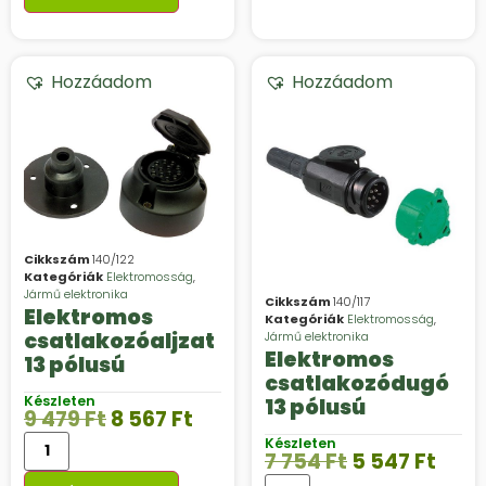
Hozzáadom
Hozzáadom
Cikkszám
140/122
Kategóriák
Elektromosság
,
Jármű elektronika
Cikkszám
140/117
Elektromos
Kategóriák
Elektromosság
,
csatlakozóaljzat
Jármű elektronika
Elektromos
13 pólusú
csatlakozódugó
Készleten
13 pólusú
9 479
Ft
8 567
Ft
Készleten
7 754
Ft
5 547
Ft