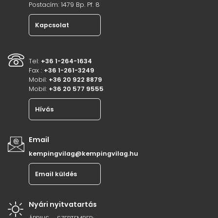
Postacím: 1479 Bp. Pf. 8
Kapcsolat
Tel:
+36 1-264-1634
Fax :
+36 1-261-3249
Mobil:
+36 20 922 8879
Mobil:
+36 20 577 9555
Hívás
Email
kempingvilag@kempingvilag.hu
Email küldés
Nyári nyitvatartás