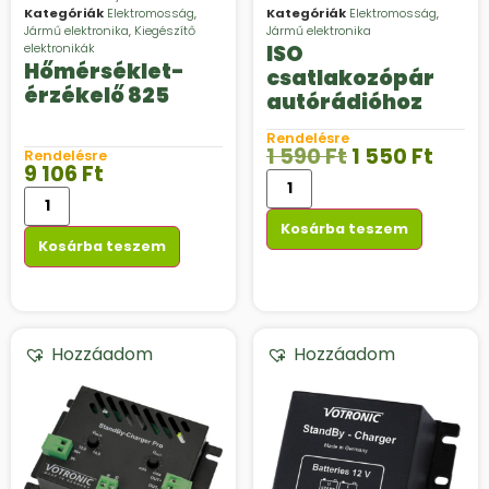
Kategóriák
Elektromosság
,
Kategóriák
Elektromosság
,
Jármű elektronika
,
Kiegészítő
Jármű elektronika
elektronikák
ISO
Hőmérséklet-
csatlakozópár
érzékelő 825
autórádióhoz
Rendelésre
1 590
Ft
1 550
Ft
Rendelésre
9 106
Ft
Kosárba teszem
Kosárba teszem
Hozzáadom
Hozzáadom