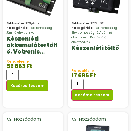
Cikkszám
323/465
Cikkszám
322/893
Kategóriák
Elektromosság
,
Kategóriák
Elektromosság
,
Jármű elektronika
Elektromosság 12V
,
Jármű
Készenléti
elektronika
,
Kiegészítő
elektronikák
akkumulátortölt
Készenléti töltő
ő, Votronic
Standby Charger
Rendelésre
Pro
56 663
Ft
Rendelésre
17 695
Ft
Kosárba teszem
Kosárba teszem
Hozzáadom
Hozzáadom