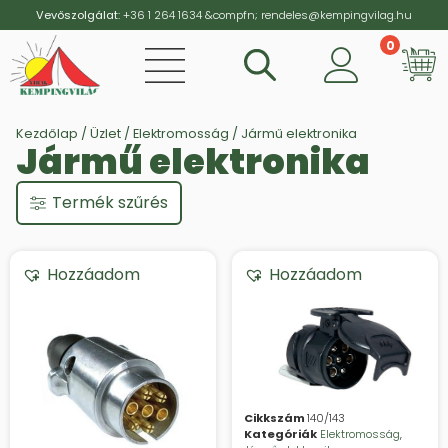
Vevőszolgálat:
+36 1 264 1634
&compfn;
rendeles@kempingvilag.hu
0
Vi
Kezdőlap
/
Üzlet
/
Elektromosság
/ Jármű elektronika
Jármű elektronika
Termék szűrés
Hozzáadom
Hozzáadom
Cikkszám
140/143
Kategóriák
Elektromosság
,