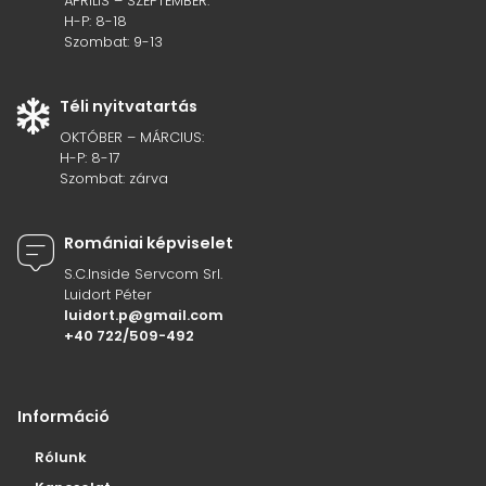
ÁPRILIS – SZEPTEMBER:
H-P: 8-18
Szombat: 9-13
Téli nyitvatartás
OKTÓBER – MÁRCIUS:
H-P: 8-17
Szombat: zárva
Romániai képviselet
S.C.Inside Servcom Srl.
Luidort Péter
luidort.p@gmail.com
+40 722/509-492
Információ
Rólunk