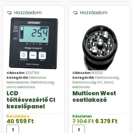
Hozzáadom
Hozzáadom
Cikkszám
323/793
Cikkszám
140/123
Kategóriák
Elektromos
Kategóriák
Elektromosság
,
berendezések
,
Elektromosság
,
Elektromosság 12V
,
Jármű
Jármű elektronika
elektronika
LCD
Multicon West
töltésvezérlő CI
csatlakozó
kezelőpanel
Rendelésre
Készleten
40 559
Ft
7 104
Ft
6 379
Ft