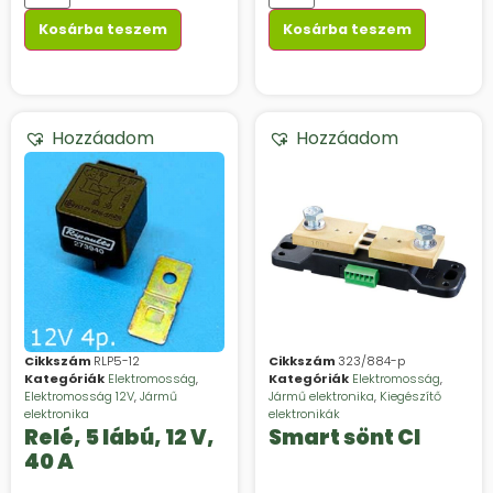
Kosárba teszem
Kosárba teszem
Hozzáadom
Hozzáadom
Cikkszám
RLP5-12
Cikkszám
323/884-p
Kategóriák
Elektromosság
,
Kategóriák
Elektromosság
,
Elektromosság 12V
,
Jármű
Jármű elektronika
,
Kiegészítő
elektronika
elektronikák
Relé, 5 lábú, 12 V,
Smart sönt CI
40 A