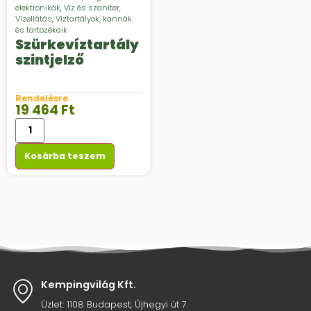
elektronikák
,
Víz és szaniter
,
Vízellátás
,
Víztartályok, kannák
és tartozékaik
Szürkevíztartály
szintjelző
Rendelésre
19 464
Ft
Kosárba teszem
Kempingvilág Kft.
Üzlet: 1108 Budapest, Újhegyi út 7.