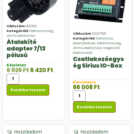
Cikkszám
140/142
Kategóriák
Elektromosság
,
Cikkszám
323/799
Jármű elektronika
Kategóriák
Elektromos
Átalakító
berendezések
,
Elektromosság
,
adapter 7/13
Jármű elektronika
,
Kiegészítő
elektronikák
pólusú
Csatlakozóegys
ég Sirius IO-Box
Készleten
6 926
Ft
6 420
Ft
Rendelésre
66 008
Ft
Kosárba teszem
Kosárba teszem
Hozzáadom
Hozzáadom