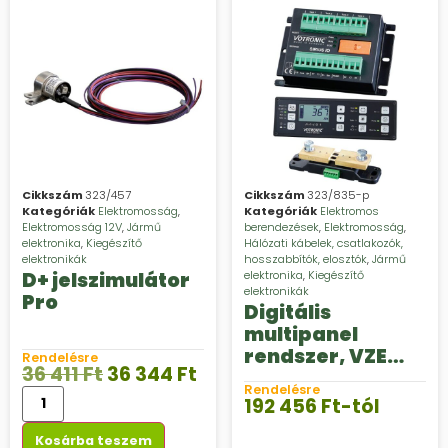
Cikkszám
323/457
Cikkszám
323/835-p
Kategóriák
Elektromosság
,
Kategóriák
Elektromos
Elektromosság 12V
,
Jármű
berendezések
,
Elektromosság
,
elektronika
,
Kiegészítő
Hálózati kábelek, csatlakozók,
elektronikák
hosszabbítók, elosztók
,
Jármű
D+ jelszimulátor
elektronika
,
Kiegészítő
elektronikák
Pro
Digitális
multipanel
rendszer, VZE
Rendelésre
36 411
Ft
36 344
Ft
Sirius CI
Rendelésre
192 456
Ft
-tól
Kosárba teszem