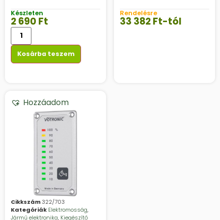
Készleten
Rendelésre
2 690
Ft
33 382
Ft
-tól
Kosárba teszem
Hozzáadom
Cikkszám
322/703
Kategóriák
Elektromosság
,
Jármű elektronika
,
Kiegészítő