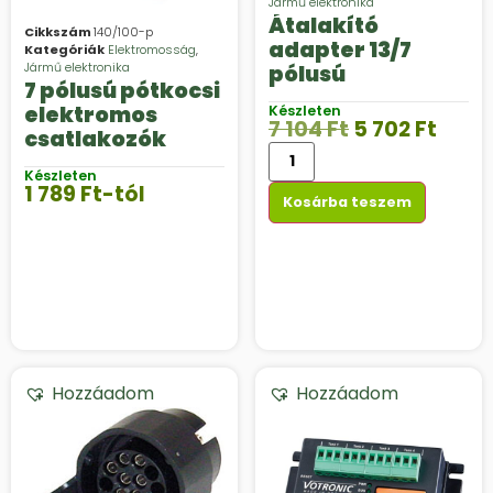
Jármű elektronika
Átalakító
Cikkszám
140/100-p
adapter 13/7
Kategóriák
Elektromosság
,
Jármű elektronika
pólusú
7 pólusú pótkocsi
elektromos
Készleten
7 104
Ft
5 702
Ft
csatlakozók
Készleten
1 789
Ft
-tól
Kosárba teszem
Hozzáadom
Hozzáadom