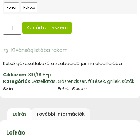
Fehér
Fekete
Kosárba teszem
Kívánságlistába rakom
Külső gázcsatlakozó a szabadidő jármű oldalfalába.
Cikkszám:
310/998-p
Kategóriák
Gázellátás
,
Gázrendszer, fűtések, grillek, sütők
Szín
Fehér, Fekete
Leírás
További információk
Leírás