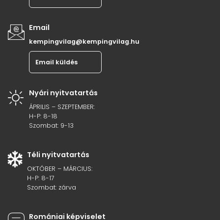
Email
kempingvilag@kempingvilag.hu
Email küldés
Nyári nyitvatartás
ÁPRILIS – SZEPTEMBER:
H-P: 8-18
Szombat: 9-13
Téli nyitvatartás
OKTÓBER – MÁRCIUS:
H-P: 8-17
Szombat: zárva
Romániai képviselet