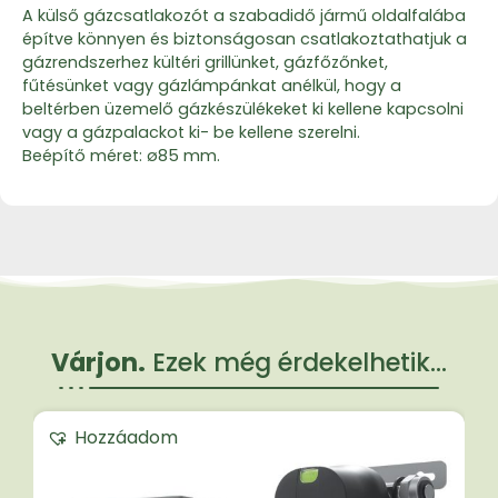
A külső gázcsatlakozót a szabadidő jármű oldalfalába
építve könnyen és biztonságosan csatlakoztathatjuk a
gázrendszerhez kültéri grillünket, gázfőzőnket,
fűtésünket vagy gázlámpánkat anélkül, hogy a
beltérben üzemelő gázkészülékeket ki kellene kapcsolni
vagy a gázpalackot ki- be kellene szerelni.
Beépítő méret: ø85 mm.
Várjon.
Ezek még érdekelhetik...
Hozzáadom