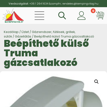
Vevőszolgálat:
+36 1 264 1634
&compfn;
rendeles@kempingvilag.hu
0
Vi
Kezdőlap
/
Üzlet
/
Gázrendszer, fűtések, grillek,
sütők
/
Gázellátás
/ Beépíthető külső Truma gázcsatlakozó
Beépíthető külső
Truma
gázcsatlakozó