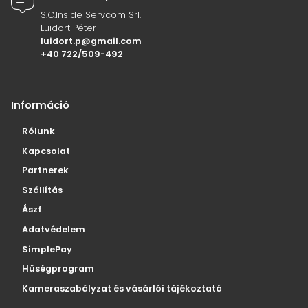
S.C.Inside Servcom Srl.
Luidort Péter
luidort.p@gmail.com
+40 722/509-492
Információ
Rólunk
Kapcsolat
Partnerek
Szállítás
Ászf
Adatvédelem
SimplePay
Hűségprogram
Kameraszabályzat és vásárlói tájékoztató