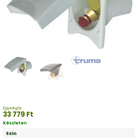
Egységár:
33 779
Ft
Készleten
Szín