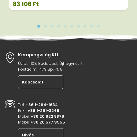
83 106
Ft
Kempingvilág Kft.
Üzlet: 1108 Budapest, Újhegyi út 7.
Postacím: 1479 Bp. Pf. 8
Kapcsolat
Tel:
+36 1-264-1634
Fax :
+36 1-261-3249
Mobil:
+36 20 922 8879
Mobil:
+36 20 577 9555
Hívás