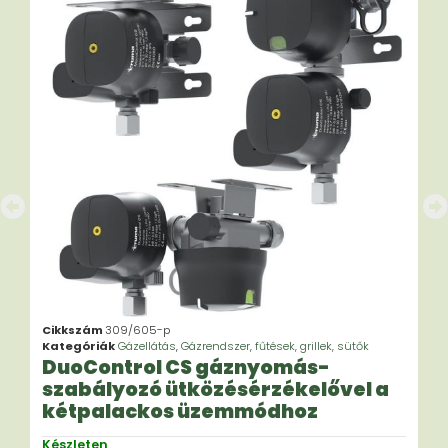
Cikkszám
309/605-p
Kategóriák
Gázellátás
,
Gázrendszer, fűtések, grillek, sütők
DuoControl CS gáznyomás-
szabályozó ütközésérzékelővel a
kétpalackos üzemmódhoz
Készleten