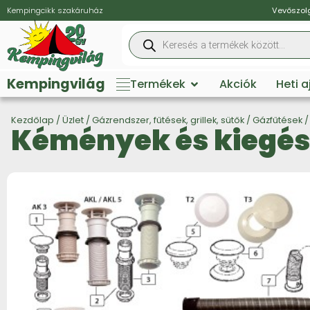
Kempingcikk szakáruház
Vevőszolg
Kempingvilág
Termékek
Akciók
Heti 
Kezdőlap
/
Üzlet
/
Gázrendszer, fűtések, grillek, sütők
/
Gázfűtések
/
Kémények és kiegész