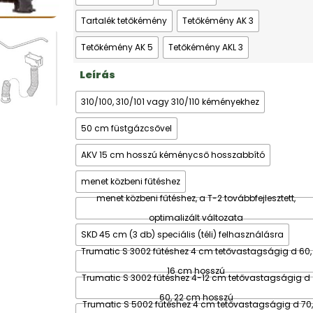
Tartalék tetőkémény
Tetőkémény AK 3
Tetőkémény AK 5
Tetőkémény AKL 3
Leírás
310/100, 310/101 vagy 310/110 kéményekhez
50 cm füstgázcsővel
AKV 15 cm hosszú kéménycső hosszabbító
menet közbeni fűtéshez
menet közbeni fűtéshez, a T-2 továbbfejlesztett,
optimalizált változata
SKD 45 cm (3 db) speciális (téli) felhasználásra
Trumatic S 3002 fűtéshez 4 cm tetővastagságig d 60,
16 cm hosszú
Trumatic S 3002 fűtéshez 4-12 cm tetővastagságig d
60, 22 cm hosszú
Trumatic S 5002 fűtéshez 4 cm tetővastagságig d 70,