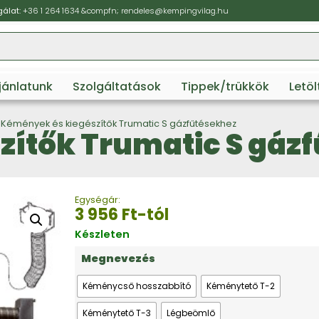
álat:
+36 1 264 1634
&compfn;
rendeles@kempingvilag.hu
ajánlatunk
Szolgáltatások
Tippek/trükkök
Letö
 Kémények és kiegészítők Trumatic S gázfűtésekhez
ítők Trumatic S gáz
Egységár:
3 956
Ft
-tól
Készleten
Megnevezés
Kéménycső hosszabbító
Kéménytető T-2
Kéménytető T-3
Légbeömlő