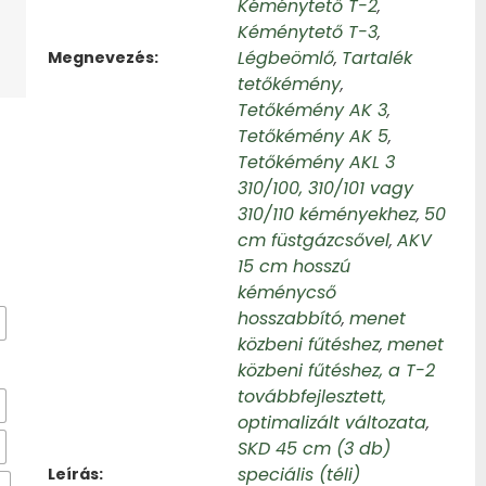
Kéménytető T-2
,
Kéménytető T-3
,
Légbeömlő
Tartalék
Megnevezés
,
tetőkémény
,
Tetőkémény AK 3
,
Tetőkémény AK 5
,
Tetőkémény AKL 3
310/100, 310/101 vagy
310/110 kéményekhez
50
,
cm füstgázcsővel
AKV
,
15 cm hosszú
kéménycső
hosszabbító
menet
,
közbeni fűtéshez
menet
,
közbeni fűtéshez, a T-2
továbbfejlesztett,
optimalizált változata
,
SKD 45 cm (3 db)
speciális (téli)
Leírás