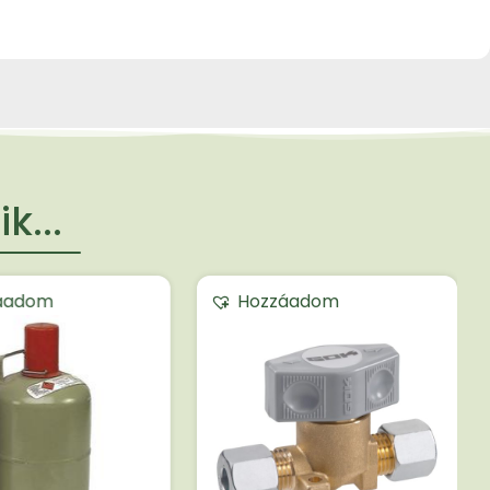
k...
áadom
Hozzáadom