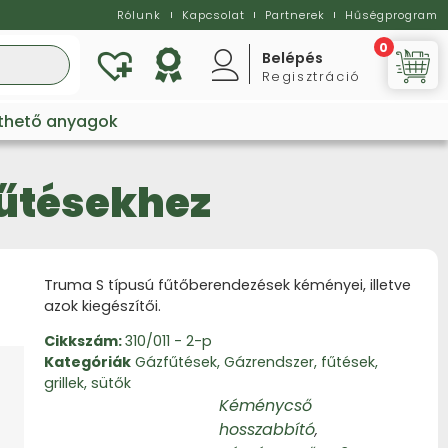
Rólunk
Kapcsolat
Partnerek
Hűségprogram
0
Belépés
Regisztráció
Vi
lthető anyagok
fűtésekhez
Truma S típusú fűtőberendezések kéményei, illetve
azok kiegészítői.
Cikkszám:
310/011 - 2-p
Kategóriák
Gázfűtések
,
Gázrendszer, fűtések,
grillek, sütők
Kéménycső
hosszabbító
,