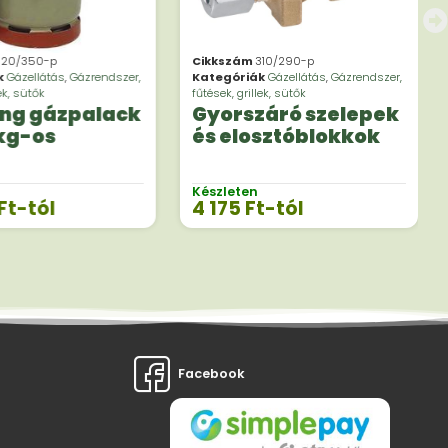
320/350-p
Cikkszám
310/290-p
k
Gázellátás
,
Gázrendszer,
Kategóriák
Gázellátás
,
Gázrendszer,
lek, sütők
fűtések, grillek, sütők
ng gázpalack
Gyorszáró szelepek
 kg-os
és elosztóblokkok
Készleten
Ft
-tól
4 175
Ft
-tól
Facebook