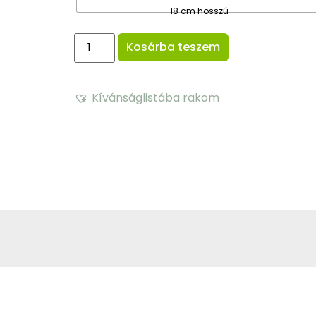
18 cm hosszú
Kosárba teszem
Kívánságlistába rakom