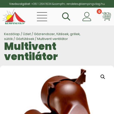
Vevőszolgálat:
+36 1 264 1634
&compfn;
rendeles@kempingvilag.hu
0
Vi
Kezdőlap
/
Üzlet
/
Gázrendszer, fűtések, grillek,
sütők
/
Gázfűtések
/ Multivent ventilátor
Multivent
ventilátor