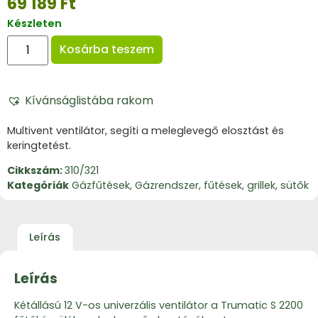
69 189
Ft
Készleten
Kosárba teszem
Kívánságlistába rakom
Multivent ventilátor, segíti a meleglevegő elosztást és
keringtetést.
Cikkszám:
310/321
Kategóriák
Gázfűtések
,
Gázrendszer, fűtések, grillek, sütők
Leírás
Leírás
Kétállású 12 V-os univerzális ventilátor a Trumatic S 2200