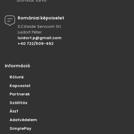
Szombat: zárva
Romániai képviselet
S.C.Inside Servcom Srl.
Luidort Péter
luidort.p@gmail.com
+40 722/509-492
Információ
Rólunk
Kapcsolat
Partnerek
Szállítás
Ászf
Adatvédelem
SimplePay