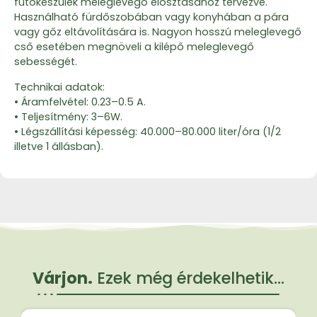
fűtőkészülék meleglevegő elosztásához tervezve.
Használható fürdőszobában vagy konyhában a pára
vagy gőz eltávolítására is. Nagyon hosszú meleglevegő
cső esetében megnöveli a kilépő meleglevegő
sebességét.
Technikai adatok:
• Áramfelvétel: 0.23–0.5 A.
• Teljesítmény: 3–6W.
• Légszállítási képesség: 40.000–80.000 liter/óra (1/2
illetve 1 állásban).
Várjon.
Ezek még érdekelhetik...