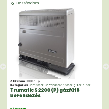
Hozzáadom
Cikkszám
310/070-p
Kategóriák
Gázfűtések
,
Gázrendszer, fűtések, grillek, sütők
Trumatic S 2200 (P) gázfűtő
berendezés
Készleten