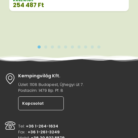
254 487
Ft
Kempingvilág Kft.
Üzlet: 1108 Budapest, Újhegyi út 7.
Postacím: 1479 Bp. Pf. 8
Kapcsolat
Tel:
+36 1-264-1634
Fax :
+36 1-261-3249
Mobil:
+36 20 922 8879