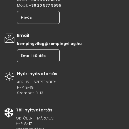
Mobil:
+36 20 577 9555
Hívás
Email
kempingvilag@kempingvilag.hu
Email küldés
Nyári nyitvatartás
ÁPRILIS – SZEPTEMBER:
H-P: 8-18
Szombat: 9-13
Téli nyitvatartás
OKTÓBER – MÁRCIUS:
H-P: 8-17