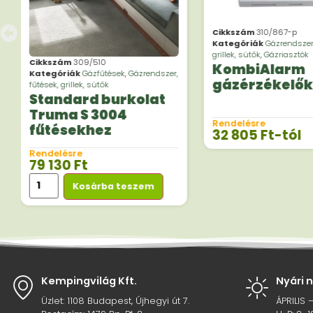
Cikkszám
310/867-p
Kategóriák
Gázrendszer,
grillek, sütők
,
Gázriasztók
Cikkszám
309/510
KombiAlarm
Kategóriák
Gázfűtések
,
Gázrendszer,
gázérzékelők
fűtések, grillek, sütők
Standard burkolat
Truma S 3004
Rendelésre
fűtésekhez
32 805
Ft
-tól
Rendelésre
79 130
Ft
Kosárba teszem
Kempingvilág Kft.
Nyári 
Üzlet: 1108 Budapest, Újhegyi út 7.
ÁPRILIS 