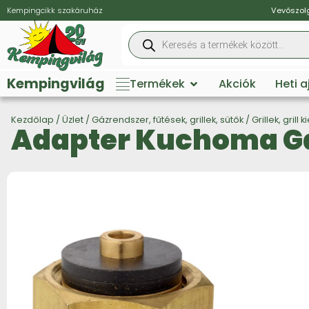
Kempingcikk szakáruház
Vevőszolg
Kempingvilág
Termékek
Akciók
Heti 
Kezdőlap
/
Üzlet
/
Gázrendszer, fűtések, grillek, sütők
/
Grillek, grill 
Adapter Kuchoma Gá