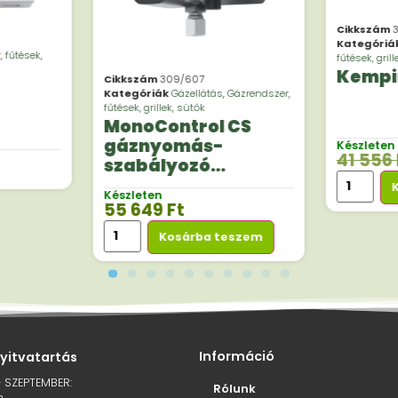
Cikkszám
Kategóriá
 fűtések,
fűtések, gril
Kempi
Cikkszám
309/607
Kategóriák
Gázellátás
,
Gázrendszer,
fűtések, grillek, sütők
MonoControl CS
gáznyomás-
Készleten
41 556
szabályozó
ütközésérzékelővel
Készleten
egypalackos
55 649
Ft
üzemmódhoz
Kosárba teszem
Információ
nyitvatartás
– SZEPTEMBER:
Rólunk