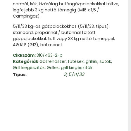
normál, kék, kizárólag butángázpalackokkal töltve,
legfeljebb 3 kg nettó tömegig (M16 x 1,5 /
Campingaz).
5/11/33 kg-os gázpalackokhoz (5/11/33. típus):
standard, propánnal / butánnal töltött
gázpalackokkal, 5, 11 vagy 33 kg nettó tömeggel,
AG KLF (G12), bal menet.
Cikkszám:
310/463-2-p
Kategóriák
Gázrendszer, fűtések, grillek, sütők
,
Grill kiegészítők
,
Grillek, grill kiegészítők
3
5/11/33
Típus
,