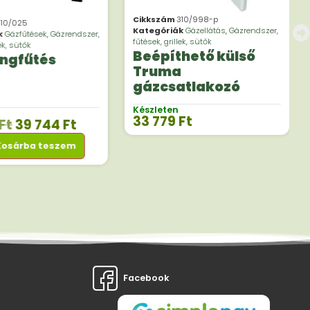
Cikkszám
310/998-p
310/025
Kategóriák
Gázellátás
,
Gázrendszer,
k
Gázfűtések
,
Gázrendszer,
fűtések, grillek, sütők
lek, sütők
Beépíthető külső
ngfűtés
Truma
gázcsatlakozó
Készleten
33 779
Ft
Ft
39 744
Ft
Kosárba teszem
Facebook