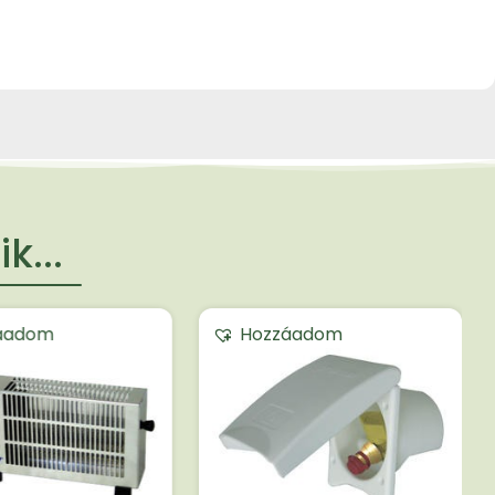
k...
áadom
Hozzáadom