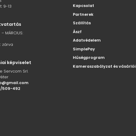
8
Kapcsolat
: 9-13
Partnerek
Szállítás
itvatartás
Ászf
 – MÁRCIUS:
Adatvédelem
: zárva
SimplePay
Hűségprogram
ai képviselet
Kameraszabályzat és vásárlói
de Servcom Srl.
Péter
t.p@gmail.com
2/509-492