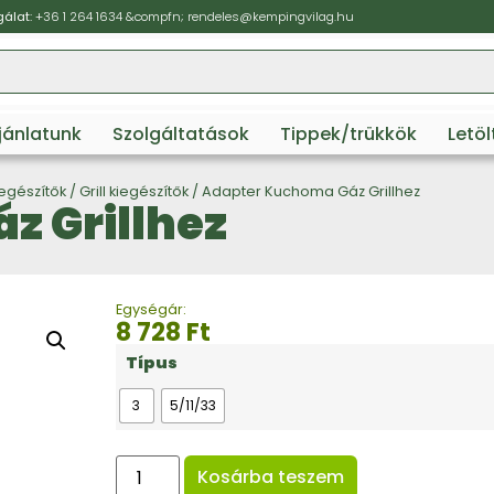
álat:
+36 1 264 1634
&compfn;
rendeles@kempingvilag.hu
ajánlatunk
Szolgáltatások
Tippek/trükkök
Letö
kiegészítők
/
Grill kiegészítők
/ Adapter Kuchoma Gáz Grillhez
z Grillhez
Egységár:
8 728
Ft
Típus
3
5/11/33
Kosárba teszem