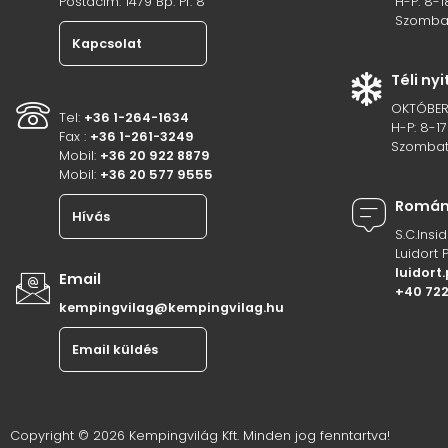
Postacím: 1479 Bp. Pf. 8
H-P: 8-1
Szombat
Kapcsolat
Téli ny
OKTÓBER
Tel:
+36 1-264-1634
H-P: 8-17
Fax :
+36 1-261-3249
Szombat
Mobil:
+36 20 922 8879
Mobil:
+36 20 577 9555
Románi
Hívás
S.C.Insi
Luidort 
luidor
Email
+40 72
kempingvilag@kempingvilag.hu
Email küldés
Copyright © 2026 Kempingvilág Kft. Minden jog fenntartva!