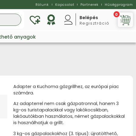
Rólunk
Kapcsolat
Partnerek
Hűségprogram
0
Belépés
Regisztráció
Vi
lthető anyagok
Adapter a Kuchoma gázgrillhez, az európai piac
számára.
Az adapterrel nem csak gázpatronnal, hanem 3
kg-os turistapalackkal vagy lakókocsikban,
lakóautókban használatos, német gázpalackokkal
is használhatjuk a grillt.
3 kg-os gázpalackokhoz (3. típus): újratölthető,