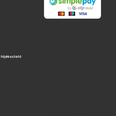
 tájékoztató
Webáruház készítés: Webmoments