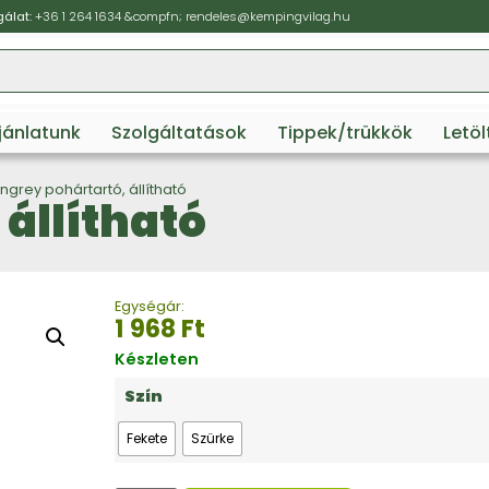
álat:
+36 1 264 1634
&compfn;
rendeles@kempingvilag.hu
ajánlatunk
Szolgáltatások
Tippek/trükkök
Letö
ngrey pohártartó, állítható
állítható
Egységár:
1 968
Ft
Készleten
Szín
Fekete
Szürke