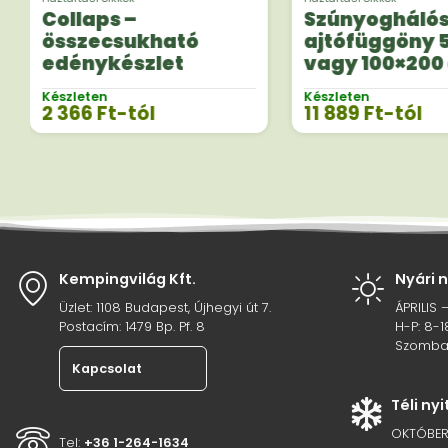
Collaps –
Szúnyogháló
összecsukható
ajtófüggöny 
edénykészlet
vagy 100×200
méretben
Készleten
Készleten
2 366
Ft
-tól
11 889
Ft
-tól
Kempingvilág Kft.
Nyári 
Üzlet: 1108 Budapest, Újhegyi út 7.
ÁPRILIS 
Postacím: 1479 Bp. Pf. 8
H-P: 8-1
Szombat
Kapcsolat
Téli ny
OKTÓBER
Tel:
+36 1-264-1634