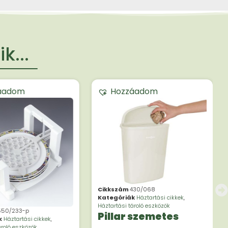
k...
áadom
Hozzáadom
Cikkszám
430/068
Kategóriák
Háztartási cikkek
,
Háztartási tároló eszközök
550/233-p
Pillar szemetes
k
Háztartási cikkek
,
ároló eszközök