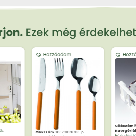
jon.
Ezek még érdekelheti
Hozzáadom
Hozz
Cikkszám
ök
,
Kategóriá
Cikkszám
0832016N.C03-p
Háztartási t