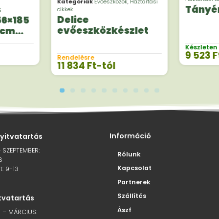
Kategóriák
Evőeszközök
,
Háztartási
s
Tányé
cikkek
Delice
56×185
evőeszközkészlet
 cm
Készleten
9 523
F
Rendelésre
11 834
Ft
-tól
Információ
nyitvatartás
– SZEPTEMBER:
Rólunk
8
Kapcsolat
: 9-13
Partnerek
Szállítás
itvatartás
Ászf
 – MÁRCIUS: