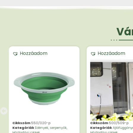
Vár
Hozzáadom
Hozzáadom
Cikkszám
550/020-p
Cikkszám
500/509-p
Kategóriák
Edények, serpenyők
,
Kategóriák
Ajtófüggöny
Háztartási cikkek
Háztartási cikkek