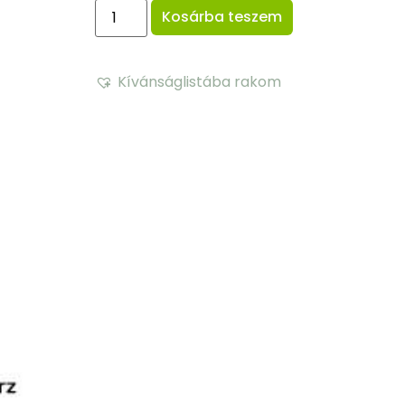
Kosárba teszem
Kívánságlistába rakom