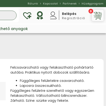
Rólunk
Kapcsolat
Partnerek
Hűségprogram
0
Belépés
Regisztráció
Vi
lthető anyagok
Felcsavarozható vagy felakasztható pohártartó
autóba.
Praktikus nyitott dobozok szállítására
.
Függőleges felületekre csavarozható.
Laposra összecsukható.
F
üggőleges felületre szerelhető vagy egyszerűen
felakasztható. Változtatható bilincsrendszer.
Zárható.
Színe: szürke vagy fekete.