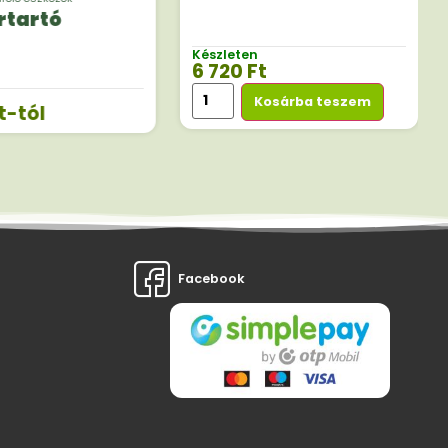
rtartó
Készleten
6 720
Ft
Kosárba teszem
t
-tól
Facebook