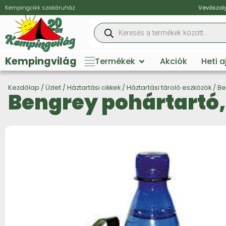
Kempingcikk szakáruház
Vevőszolg
Kempingvilág
Termékek
Akciók
Heti 
Kezdőlap
/
Üzlet
/
Háztartási cikkek
/
Háztartási tároló eszközök
/ Be
Bengrey pohártartó, 