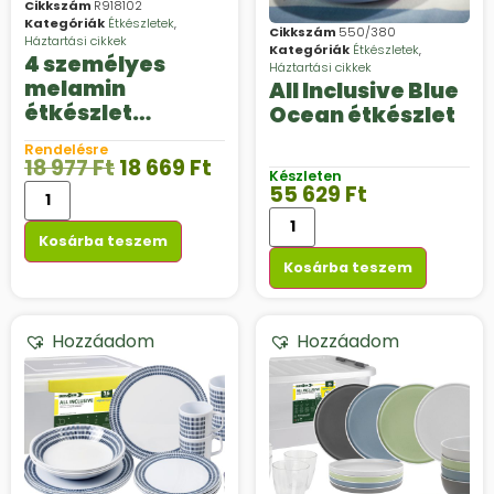
Cikkszám
R918102
Kategóriák
Étkészletek
,
Cikkszám
550/380
Háztartási cikkek
Kategóriák
Étkészletek
,
4 személyes
Háztartási cikkek
melamin
All Inclusive Blue
étkészlet
Ocean étkészlet
“BURANO”
Rendelésre
18 977
Ft
18 669
Ft
Készleten
55 629
Ft
Kosárba teszem
Kosárba teszem
Hozzáadom
Hozzáadom