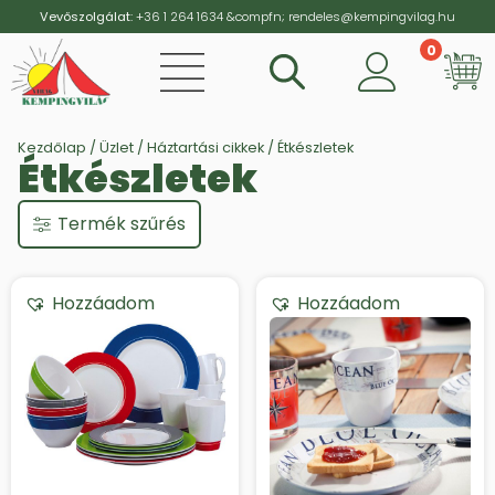
Vevőszolgálat:
+36 1 264 1634
&compfn;
rendeles@kempingvilag.hu
0
Vi
Kezdőlap
/
Üzlet
/
Háztartási cikkek
/ Étkészletek
Étkészletek
Termék szűrés
Hozzáadom
Hozzáadom