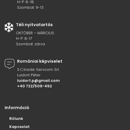
H-P: 8-18
Szombat: 9-13
Téli nyitvatartás
OKTÓBER – MÁRCIUS:
H-P: 8-17
Szombat: zárva
Romániai képviselet
S.C.Inside Servcom Srl.
Luidort Péter
luidort.p@gmail.com
+40 722/509-492
Információ
Rólunk
Kapcsolat