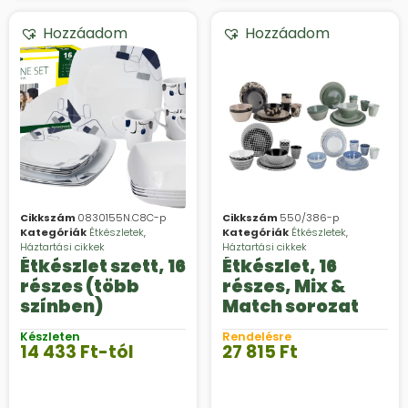
Hozzáadom
Hozzáadom
Cikkszám
0830155N.C8C-p
Cikkszám
550/386-p
Kategóriák
Étkészletek
,
Kategóriák
Étkészletek
,
Háztartási cikkek
Háztartási cikkek
Étkészlet szett, 16
Étkészlet, 16
részes (több
részes, Mix &
színben)
Match sorozat
Készleten
Rendelésre
14 433
Ft
-tól
27 815
Ft