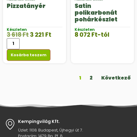
Pizzatányér
Satin
polikarbonát
pohárkészlet
Készleten
Készleten
3 618
Ft
3 221
Ft
8 072
Ft
-tól
Kosárba teszem
1
2
Következő
Kempingvilág Kft.
Üzlet: 1108 Budapest, Újhegyi út 7.
Postacím: 1479 Bp. Pf. 8