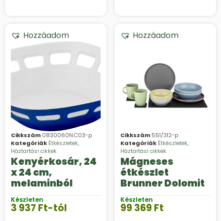
Hozzáadom
Hozzáadom
Cikkszám
0830060N.C03-p
Cikkszám
551/312-p
Kategóriák
Étkészletek
,
Kategóriák
Étkészletek
,
Háztartási cikkek
Háztartási cikkek
Kenyérkosár, 24
Mágneses
x 24 cm,
étkészlet
melaminból
Brunner Dolomit
Készleten
Készleten
3 937
Ft
-tól
99 369
Ft