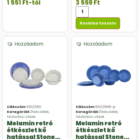
1 551
Ft
-tól
3 559
Ft
Kosárba teszem
Hozzáadom
Hozzáadom
Cikkszám
551/080
Cikkszám
550/845-p
Kategóriák
Étkészletek
,
Kategóriák
Étkészletek
,
Háztartási cikkek
Háztartási cikkek
Melamin retró
Melamin retró
étkészlet kő
étkészlet kő
hatással Stone
hatással Stone