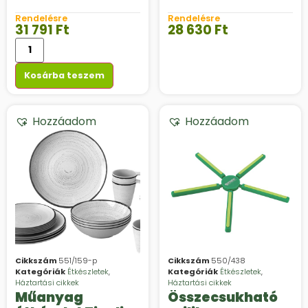
Line
Line azúrkék
Rendelésre
Rendelésre
vagy homokszín
31 791
Ft
28 630
Ft
Kosárba teszem
Hozzáadom
Hozzáadom
Cikkszám
551/159-p
Cikkszám
550/438
Kategóriák
Étkészletek
,
Kategóriák
Étkészletek
,
Háztartási cikkek
Háztartási cikkek
Műanyag
Összecsukható