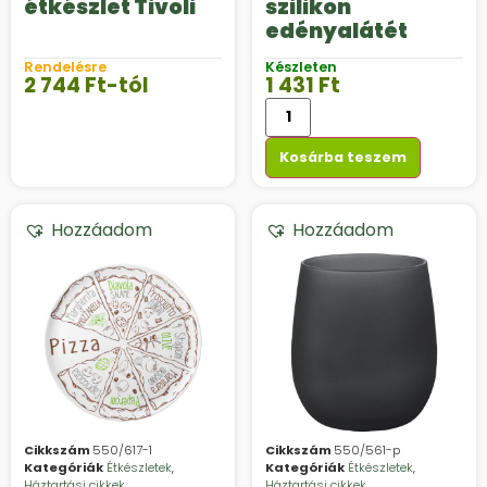
étkészlet Tivoli
szilikon
edényalátét
Rendelésre
Készleten
2 744
Ft
-tól
1 431
Ft
Kosárba teszem
Hozzáadom
Hozzáadom
Cikkszám
550/617-1
Cikkszám
550/561-p
Kategóriák
Étkészletek
,
Kategóriák
Étkészletek
,
Háztartási cikkek
Háztartási cikkek