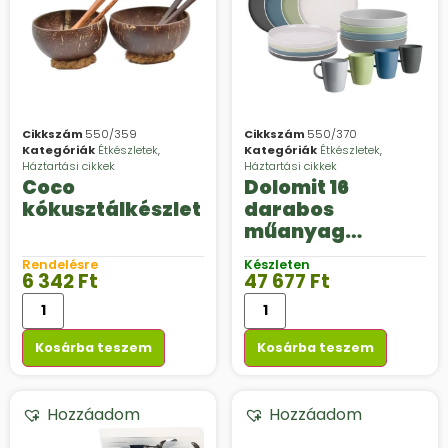
Cikkszám
550/359
Cikkszám
550/370
Kategóriák
Étkészletek
,
Kategóriák
Étkészletek
,
Háztartási cikkek
Háztartási cikkek
Coco
Dolomit 16
kókusztálkészlet
darabos
műanyag
étkészlet
Rendelésre
Készleten
6 342
Ft
47 677
Ft
Kosárba teszem
Kosárba teszem
Hozzáadom
Hozzáadom