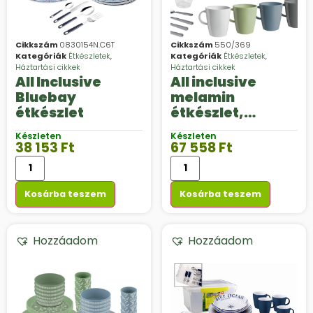
Cikkszám
0830154N.C6T
Cikkszám
550/369
Kategóriák
Étkészletek
,
Kategóriák
Étkészletek
,
Háztartási cikkek
Háztartási cikkek
All Inclusive
All inclusive
Bluebay
melamin
étkészlet
étkészlet,
Dolomit 36 db-os
Készleten
Készleten
38 153
Ft
67 558
Ft
Kosárba teszem
Kosárba teszem
Hozzáadom
Hozzáadom