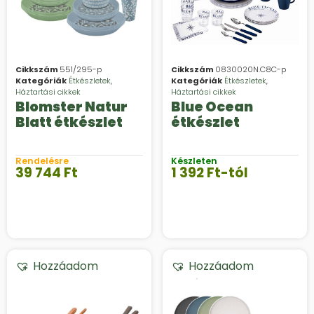
Cikkszám
551/295-p
Cikkszám
0830020N.C8C-p
Kategóriák
Étkészletek
,
Kategóriák
Étkészletek
,
Háztartási cikkek
Háztartási cikkek
Blomster Natur
Blue Ocean
Blatt étkészlet
étkészlet
Rendelésre
Készleten
39 744
Ft
1 392
Ft
-tól
Hozzáadom
Hozzáadom