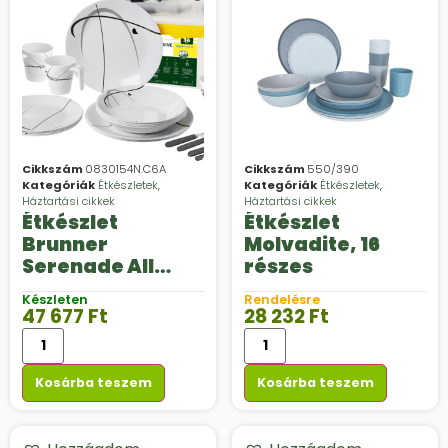
Cikkszám
0830154N.C6A
Cikkszám
550/390
Kategóriák
Étkészletek
,
Kategóriák
Étkészletek
,
Háztartási cikkek
Háztartási cikkek
Étkészlet
Étkészlet
Brunner
Molvadite, 16
Serenade All
részes
Inclusive
Készleten
Rendelésre
47 677
Ft
28 232
Ft
Kosárba teszem
Kosárba teszem