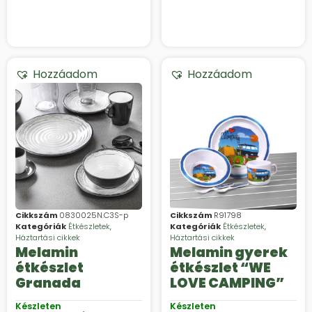
Hozzáadom
Hozzáadom
Cikkszám
0830025N.C3S-p
Cikkszám
R91798
Kategóriák
Étkészletek
,
Kategóriák
Étkészletek
,
Háztartási cikkek
Háztartási cikkek
Melamin
Melamin gyerek
étkészlet
étkészlet “WE
Granada
LOVE CAMPING”
Készleten
Készleten