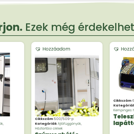
jon.
Ezek még érdekelheti
Hozzáadom
Hozz
Cikkszám
6
Kategóriá
Kempinges h
Telesz
Cikkszám
500/509-p
lapátt
ök
,
Kategóriák
Ajtófüggönyök
,
Háztartási cikkek