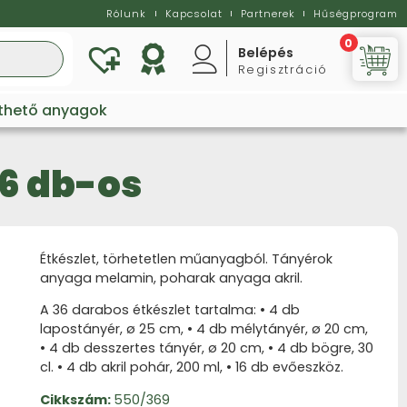
Rólunk
Kapcsolat
Partnerek
Hűségprogram
0
Belépés
Regisztráció
Vi
lthető anyagok
36 db-os
Étkészlet, törhetetlen műanyagból. Tányérok
anyaga melamin, poharak anyaga akril.
A 36 darabos étkészlet tartalma: • 4 db
lapostányér, ø 25 cm, • 4 db mélytányér, ø 20 cm,
• 4 db desszertes tányér, ø 20 cm, • 4 db bögre, 30
cl. • 4 db akril pohár, 200 ml, • 16 db evőeszköz.
Cikkszám:
550/369