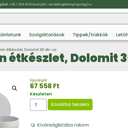
álat:
+36 1 264 1634
&compfn;
rendeles@kempingvilag.hu
ajánlatunk
Szolgáltatások
Tippek/trükkök
Letö
min étkészlet, Dolomit 36 db-os
n étkészlet, Dolomit 
Egységár:
67 558
Ft
Készleten
Kosárba teszem
Kívánságlistába rakom