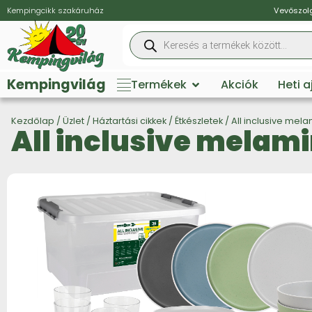
Kempingcikk szakáruház
Vevőszolg
Kempingvilág
Termékek
Akciók
Heti 
Kezdőlap
/
Üzlet
/
Háztartási cikkek
/
Étkészletek
/ All inclusive mela
All inclusive melami