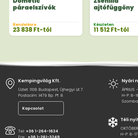
Dometic
Zsenilia
páraelszívók
ajtófüggöny
Rendelésre
Készleten
23 838
Ft
-tól
11 512
Ft
-tól
Kempingvilág Kft.
Nyári 
Üzlet: 1108 Budapest, Újhegyi út 7.
ÁPRILIS 
Postacím: 1479 Bp. Pf. 8
H-P: 8-1
Szombat
Kapcsolat
Téli ny
OKTÓBER
Tel:
+36 1-264-1634
H-P: 8-17
Fax :
+36 1-261-3249