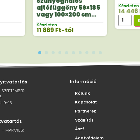
Szúnyoghálós
Készleten
ajtófüggöny 56×185
14 446
vagy 100×200 cm
méretben
Készleten
11 889
Ft
-tól
Információ
nyitvatartás
– SZEPTEMBER:
Rólunk
8
Kapcsolat
: 9-13
Partnerek
Szállítás
itvatartás
Ászf
 – MÁRCIUS:
Adatvédelem