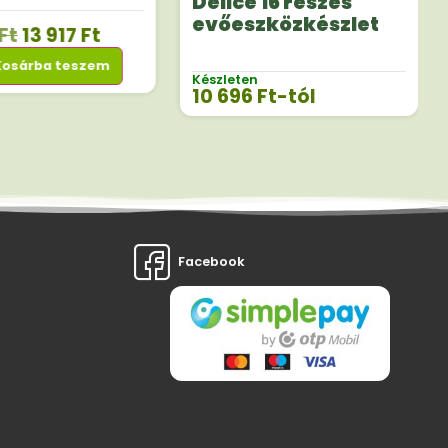
Delice 16 részes
evőeszközkészlet
Ft
13 917
Ft
Kosárba teszem
Készleten
10 696
Ft
-tól
Facebook