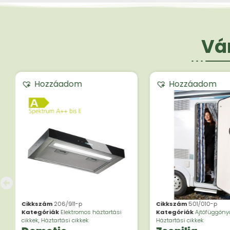
Vár
Hozzáadom
Hozzáadom
Cikkszám
206/911-p
Cikkszám
501/010-p
Kategóriák
Elektromos háztartási
Kategóriák
Ajtófüggöny
cikkek
,
Háztartási cikkek
Háztartási cikkek