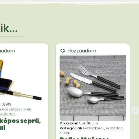
k...
áadom
Hozzáadom
10/919
k
Háztartási cikkek
,
áztartás
kópos seprű,
Cikkszám
550/183-p
al
Kategóriák
Evőeszközök
,
Háztartási
cikkek