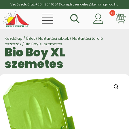
Vevőszolgálat:
+36 1 264 1634
&compfn;
rendeles@kempingvilag.hu
0
Vi
Kezdőlap
/
Üzlet
/
Háztartási cikkek
/
Háztartási tároló
eszközök
/ Bio Boy XL szemetes
Bio Boy XL
szemetes