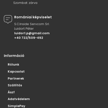
Szombat: zárva
Romániai képviselet
S.C.Inside Servcom Srl.
Luidort Péter
luidort.p@gmail.com
+40 722/509-492
Információ
Rólunk
Kapcsolat
Partnerek
Szállítás
Ászf
Adatvédelem
SimplePay