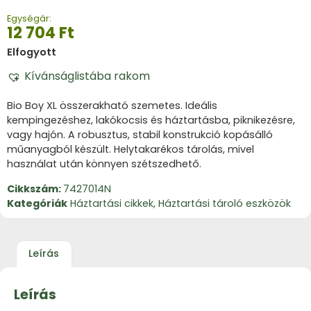
Egységár:
12 704
Ft
Elfogyott
Kívánságlistába rakom
Bio Boy XL összerakható szemetes. Ideális
kempingezéshez, lakókocsis és háztartásba, piknikezésre,
vagy hajón. A robusztus, stabil konstrukció kopásálló
műanyagból készült. Helytakarékos tárolás, mivel
használat után könnyen szétszedhető.
Cikkszám:
7427014N
Kategóriák
Háztartási cikkek
,
Háztartási tároló eszközök
Leírás
Leírás