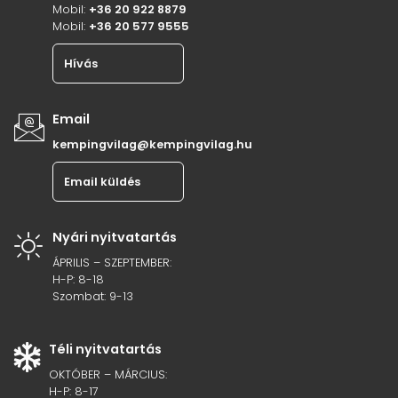
Mobil:
+36 20 922 8879
Mobil:
+36 20 577 9555
Hívás
Email
kempingvilag@kempingvilag.hu
Email küldés
Nyári nyitvatartás
ÁPRILIS – SZEPTEMBER:
H-P: 8-18
Szombat: 9-13
Téli nyitvatartás
OKTÓBER – MÁRCIUS:
H-P: 8-17