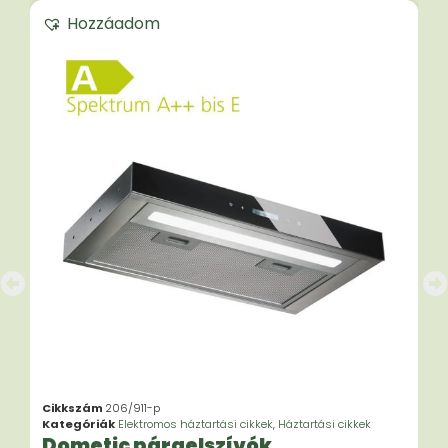
Hozzáadom
Cikkszám
206/911-p
Kategóriák
Elektromos háztartási cikkek
,
Háztartási cikkek
Dometic páraelszívók