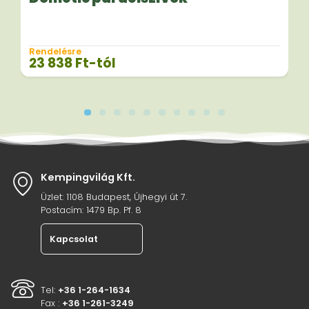
Rendelésre
23 838
Ft
-tól
Kempingvilág Kft.
Üzlet: 1108 Budapest, Újhegyi út 7.
Postacím: 1479 Bp. Pf. 8
Kapcsolat
Tel:
+36 1-264-1634
Fax :
+36 1-261-3249