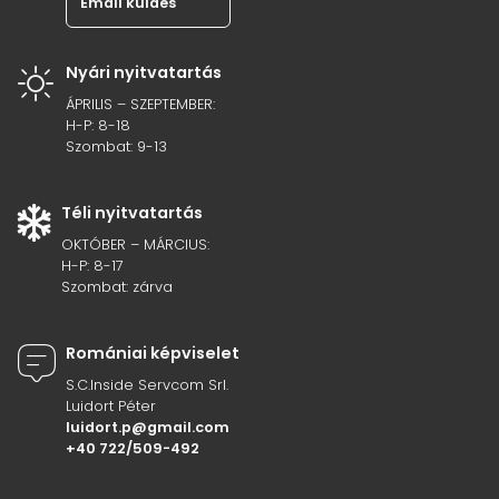
Email küldés
Nyári nyitvatartás
ÁPRILIS – SZEPTEMBER:
H-P: 8-18
Szombat: 9-13
Téli nyitvatartás
OKTÓBER – MÁRCIUS:
H-P: 8-17
Szombat: zárva
Romániai képviselet
S.C.Inside Servcom Srl.
Luidort Péter
luidort.p@gmail.com
+40 722/509-492