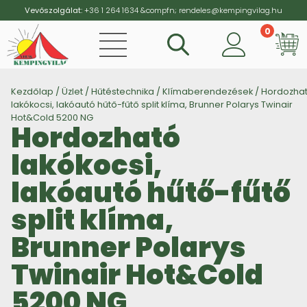
Vevőszolgálat:
+36 1 264 1634
&compfn;
rendeles@kempingvilag.hu
0
Kezdőlap
/
Üzlet
/
Hűtéstechnika
/
Klímaberendezések
/ Hordozha
lakókocsi, lakóautó hűtő-fűtő split klíma, Brunner Polarys Twinair
Hot&Cold 5200 NG
Hordozható
lakókocsi,
lakóautó hűtő-fűtő
split klíma,
Brunner Polarys
Twinair Hot&Cold
5200 NG