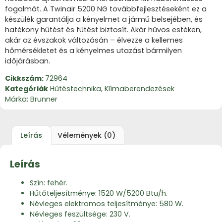
fogalmát.
A Twinair 5200 NG továbbfejlesztéseként ez a
készülék garantálja a kényelmet a jármű belsejében, és
hatékony hűtést és fűtést biztosít.
Akár hűvös estéken,
akár az évszakok változásán – élvezze a kellemes
hőmérsékletet és a kényelmes utazást bármilyen
időjárásban.
Cikkszám:
72964
Kategóriák
Hűtéstechnika
,
Klímaberendezések
Márka:
Brunner
Leírás
Vélemények (0)
Leírás
Szín: fehér.
Hűtőteljesítménye: 1520 W/5200 Btu/h.
Névleges elektromos teljesítménye: 580 W.
Névleges feszültsége: 230 V.