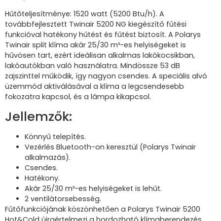
Hűtőteljesítménye: 1520 watt (5200 Btu/h). A
továbbfejlesztett Twinair 5200 NG kiegészítő fűtési
funkcióval hatékony hűtést és fűtést biztosít.
A Polarys
Twinair split klíma akár 25/30 m³-es helyiségeket is
hűvösen tart, ezért ideálisan alkalmas lakókocsikban,
lakóautókban való használatra.
Mindössze 53 dB
zajszinttel működik, így nagyon csendes.
A speciális alvó
üzemmód aktiválásával a klíma a legcsendesebb
fokozatra kapcsol, és a lámpa kikapcsol.
Jellemzők:
Könnyű telepítés.
Vezérlés Bluetooth-on keresztül (Polarys Twinair
alkalmazás).
Csendes.
Hatékony.
Akár 25/30 m³-es helyiségeket is lehűt.
2 ventilátorsebesség.
Fűtőfunkciójának köszönhetően a Polarys Twinair 5200
Hot&Cold újraértelmezi a hordozható klímaberendezés