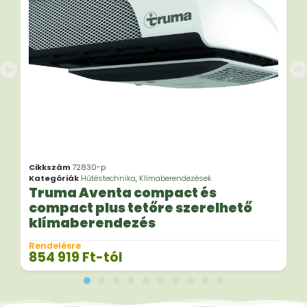
Cikkszám
72830-p
Kategóriák
Hűtéstechnika
,
Klímaberendezések
Truma Aventa compact és
compact plus tetőre szerelhető
klímaberendezés
Rendelésre
854 919
Ft
-tól