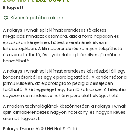
Elfogyott
Kívánságlistába rakom
A Polarys Twinair split klímaberendezés tökéletes
megoldás mindazok számára, akik a forró napokon és
éjszakákon kényelmes hűtést szeretnének élvezni
lakóautójukban.
A klímaberendezés könnyen telepíthető
és üzemeltethető, és gyakorlatilag bármilyen járműben
használható.
A Polarys Twinair split klímaberendezés két részből áll: egy
kondenzátorból és egy elpárologtatóból.
A kondenzátor a
jármű külsején, az elpárologtató pedig a belsejében
található.
A két egységet egy tömlő köti össze.
A telepítés
egyszerű és mindössze néhány perc alatt elvégezhető.
A modern technológiának köszönhetően a Polarys Twinair
split klímaberendezés nagyon hatékony, és nagyon kevés
áramot fogyaszt.
Polarys Twinair 5200 NG Hot & Cold