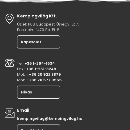
Kempingvilág Kft.
Üzlet: 1108 Budapest, Újhegyi út 7.
Postacím: 1479 Bp. Pf. 8
Kapcsolat
Tel:
+36 1-264-1634
Fax :
+36 1-261-3249
Mobil:
+36 20 922 8879
Mobil:
+36 20 577 9555
Hívás
Email
kempingvilag@kempingvilag.hu