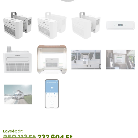
Egységár:
250 113
Ft
232 604
Ft