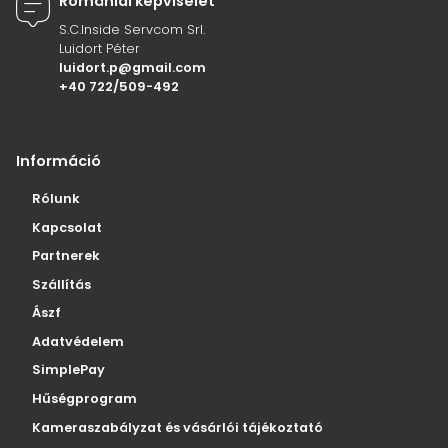
Romániai képviselet
S.C.Inside Servcom Srl.
Luidort Péter
luidort.p@gmail.com
+40 722/509-492
Információ
Rólunk
Kapcsolat
Partnerek
Szállítás
Ászf
Adatvédelem
SimplePay
Hűségprogram
Kameraszabályzat és vásárlói tájékoztató