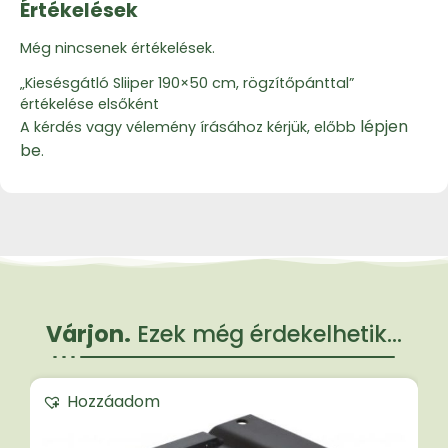
Értékelések
Még nincsenek értékelések.
„Kiesésgátló Sliiper 190×50 cm, rögzítőpánttal”
értékelése elsőként
lépjen
A kérdés vagy vélemény írásához kérjük, előbb
be
.
Várjon.
Ezek még érdekelhetik...
Hozzáadom