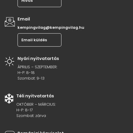
Hívás
Email
kempingvilag@kempingvilag.hu
Email küldés
Nyári nyitvatartás
ÁPRILIS – SZEPTEMBER:
H-P: 8-18
Szombat: 9-13
Téli nyitvatartás
OKTÓBER – MÁRCIUS:
H-P: 8-17
Szombat: zárva