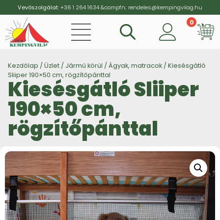
Vevőszolgálat:
+36 1 264 1634
&compfn;
rendeles@kempingvilag.hu
0
Vi
Kezdőlap
/
Üzlet
/
Jármű körül
/
Ágyak, matracok
/ Kiesésgátló
Sliiper 190×50 cm, rögzítőpánttal
Kiesésgátló Sliiper
190×50 cm,
rögzítőpánttal