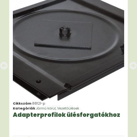
Cikkszám
88121-p
Kategóriák
Jármű körül
,
Vezetőülések
Adapterprofilok ülésforgatókhoz