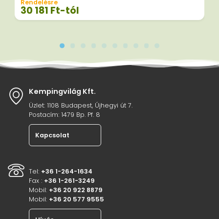
Rendelésre
30 181
Ft
-tól
Kempingvilág Kft.
Üzlet: 1108 Budapest, Újhegyi út 7.
Postacím: 1479 Bp. Pf. 8
Kapcsolat
Tel:
+36 1-264-1634
Fax :
+36 1-261-3249
Mobil:
+36 20 922 8879
Mobil:
+36 20 577 9555