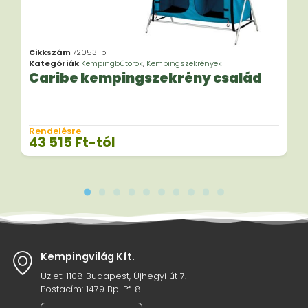
Cikkszám
72053-p
Kategóriák
Kempingbútorok
,
Kempingszekrények
Caribe kempingszekrény család
Rendelésre
43 515
Ft
-tól
Kempingvilág Kft.
Üzlet: 1108 Budapest, Újhegyi út 7.
Postacím: 1479 Bp. Pf. 8