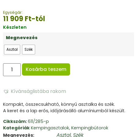
Egységár:
11 909
Ft
-tól
Készleten
Megnevezés
Asztal
Szék
Kosárba teszem
Kívánságlistába rakom
Kompakt, összecsukható, könnyű asztalka és szék.
A keret és a lap erős, időjárásálló alumíniumból készült.
Cikkszám:
611/285-p
Kategóriák
Kempingasztalok
,
Kempingbútorok
Asztal
Szék
Megnevezés
,