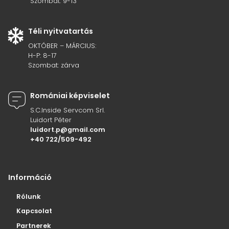
Szombat: 9-13
Téli nyitvatartás
OKTÓBER – MÁRCIUS:
H-P: 8-17
Szombat: zárva
Romániai képviselet
S.C.Inside Servcom Srl.
Luidort Péter
luidort.p@gmail.com
+40 722/509-492
Információ
Rólunk
Kapcsolat
Partnerek