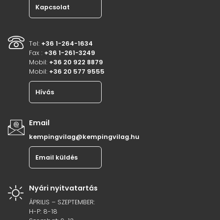
Kapcsolat
Tel:
+36 1-264-1634
Fax :
+36 1-261-3249
Mobil:
+36 20 922 8879
Mobil:
+36 20 577 9555
Hívás
Email
kempingvilag@kempingvilag.hu
Email küldés
Nyári nyitvatartás
ÁPRILIS – SZEPTEMBER:
H-P: 8-18