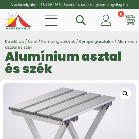
Vevőszolgálat:
+36 1 264 1634
&compfn;
rendeles@kempingvilag.hu
0
Vi
Kezdőlap
/
Üzlet
/
Kempingbútorok
/
Kempingasztalok
/ Alumínium
asztal és szék
Alumínium asztal
és szék