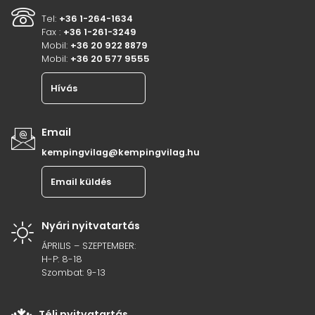
Tel:
+36 1-264-1634
Fax :
+36 1-261-3249
Mobil:
+36 20 922 8879
Mobil:
+36 20 577 9555
Hívás
Email
kempingvilag@kempingvilag.hu
Email küldés
Nyári nyitvatartás
ÁPRILIS – SZEPTEMBER:
H-P: 8-18
Szombat: 9-13
Téli nyitvatartás