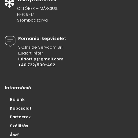
OKTÓBER – MÁRCIUS:
H-P: 8-17
Szombat: zárva
Romániai képviselet
S.C.Inside Servcom Srl.
Luidort Péter
luidort.p@gmail.com
+40 722/509-492
Információ
Rólunk
Kapcsolat
Partnerek
Szállítás
Ászf