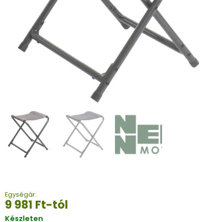
Egységár:
9 981
Ft
-tól
Készleten