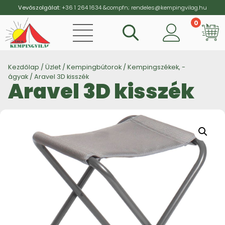
Vevőszolgálat:
+36 1 264 1634
&compfn;
rendeles@kempingvilag.hu
0
Vi
Kezdőlap
/
Üzlet
/
Kempingbútorok
/
Kempingszékek, -
ágyak
/ Aravel 3D kisszék
Aravel 3D kisszék