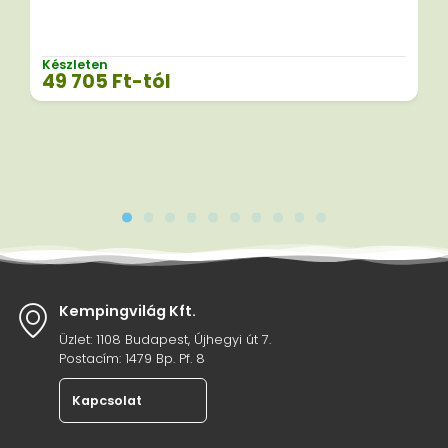
Készleten
49 705
Ft
-tól
Kempingvilág Kft.
Üzlet: 1108 Budapest, Újhegyi út 7.
Postacím: 1479 Bp. Pf. 8
Kapcsolat