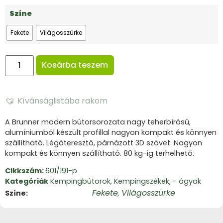
Színe
Fekete
Világosszürke
Kosárba teszem
Kívánságlistába rakom
A Brunner modern bútorsorozata nagy teherbírású,
alumíniumból készült profillal nagyon kompakt és könnyen
szállítható. Légáteresztő, párnázott 3D szövet. Nagyon
kompakt és könnyen szállítható. 80 kg-ig terhelhető.
Cikkszám:
601/191-p
Kategóriák
Kempingbútorok
,
Kempingszékek, - ágyak
Fekete
Világosszürke
Színe
,