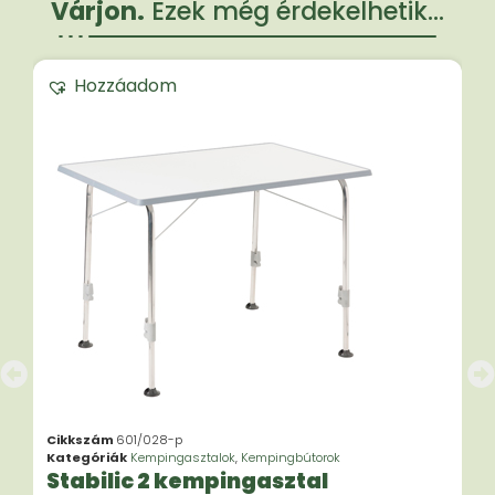
Várjon.
Ezek még érdekelhetik...
Hozzáadom
Cikkszám
601/028-p
Kategóriák
Kempingasztalok
,
Kempingbútorok
Stabilic 2 kempingasztal