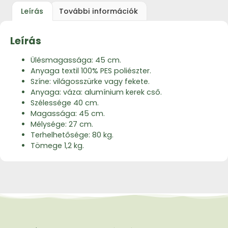
Leírás
További információk
Leírás
Ülésmagassága: 45 cm.
Anyaga textil 100% PES poliészter.
Színe: világosszürke vagy fekete.
Anyaga: váza: alumínium kerek cső.
Szélessége 40 cm.
Magassága: 45 cm.
Mélysége: 27 cm.
Terhelhetősége: 80 kg.
Tömege 1,2 kg.