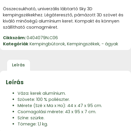
Összecsukható, univerzális lábtartó Sky 3D
kempingszékekhez. Légáteresztő, párnázott 3D szövet és
kiváló minőségű alumínium keret. Kompakt és könnyen
szállítható csomagméret.
Cikkszám:
0404079N.C06
Kategóriák
Kempingbútorok
,
Kempingszékek, - ágyak
Leírás
Leírás
Váza: kerek alumínium.
Szövete: 100 % poliészter.
Mérete (Szé x Ma x Ho): 44 x 47 x 95 cm.
Csomagolási mérete: 43 x 95 x 7 cm.
Színe: szürke.
Tömege: 1,1 kg.