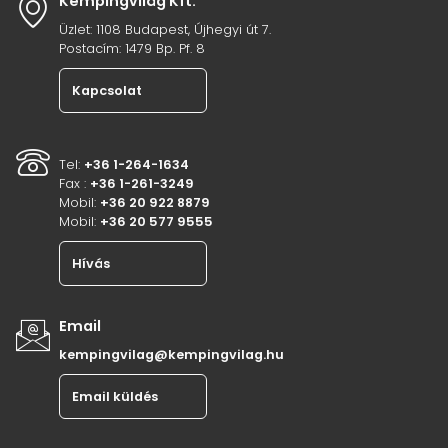
Kempingvilág Kft.
Üzlet: 1108 Budapest, Újhegyi út 7.
Postacím: 1479 Bp. Pf. 8
Kapcsolat
Tel:
+36 1-264-1634
Fax :
+36 1-261-3249
Mobil:
+36 20 922 8879
Mobil:
+36 20 577 9555
Hívás
Email
kempingvilag@kempingvilag.hu
Email küldés