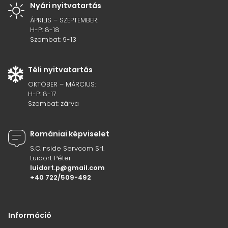
Nyári nyitvatartás
ÁPRILIS – SZEPTEMBER:
H-P: 8-18
Szombat: 9-13
Téli nyitvatartás
OKTÓBER – MÁRCIUS:
H-P: 8-17
Szombat: zárva
Romániai képviselet
S.C.Inside Servcom Srl.
Luidort Péter
luidort.p@gmail.com
+40 722/509-492
Információ