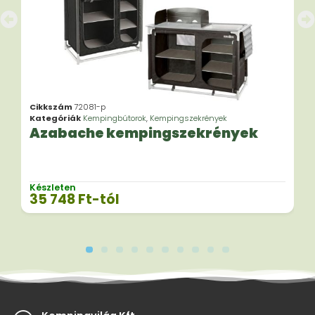
Cikkszám
72081-p
Kategóriák
Kempingbútorok
,
Kempingszekrények
Azabache kempingszekrények
Készleten
35 748
Ft
-tól