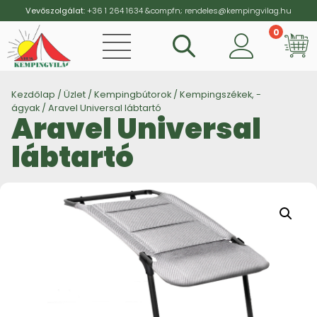
Vevőszolgálat:
+36 1 264 1634
&compfn;
rendeles@kempingvilag.hu
0
Vi
Kezdőlap
/
Üzlet
/
Kempingbútorok
/
Kempingszékek, -
ágyak
/ Aravel Universal lábtartó
Aravel Universal
lábtartó