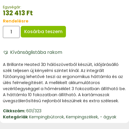
Egységár:
132 413
Ft
Rendelésre
Kosárba teszem
Kívánságlistába rakom
A Brillante Heated 3D hálószövetből készült, időjárásálló
szék teljesen új kényelmi szintet kínál. Az integrált
fűtőanyag lehetővé teszi az ergonomikus háttámla és az
ülés felmelegítését. A mellékelt akkumulátoros
vezérlőegységgel a hőmérséklet 3 fokozatban állítható be.
A háttámla 10 fokozatban állítható. A kartámaszok
üvegszálerősítésű nejlonból készülnek és extra szélesek.
Cikkszám:
601/323
Kategóriák
Kempingbútorok
,
Kempingszékek, - ágyak