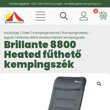
Vevőszolgálat:
+36 1 264 1634
&compfn;
rendeles@kempingvilag.hu
0
Vi
Kezdőlap
/
Üzlet
/
Kempingbútorok
/
Kempingszékek, -
ágyak
/ Brillante 8800 Heated fűthető kempingszék
Brillante 8800
Heated fűthető
kempingszék