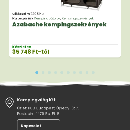
Cikkszám
72081-p
Kategóriák
Kempingbútorok
,
Kempingszekrények
Azabache kempingszekrények
Készleten
35 748
Ft
-tól
Kempingvilág Kft.
Üzlet: 1108 Budapest, Újhegyi út 7.
Postacím: 1479 Bp. Pf. 8
Kapcsolat