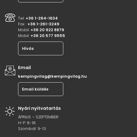
Tel:
+36 1-264-1634
Fax :
+36 1-261-3249
Mobil:
+36 20 922 8879
Mobil:
+36 20 577 9555
Hívás
Email
kempingvilag@kempingvilag.hu
Email küldés
Nyári nyitvatartás
ÁPRILIS – SZEPTEMBER:
H-P: 8-18
Szombat: 9-13