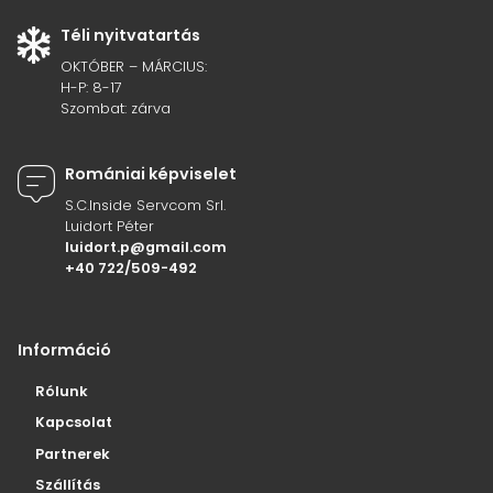
Téli nyitvatartás
OKTÓBER – MÁRCIUS:
H-P: 8-17
Szombat: zárva
Romániai képviselet
S.C.Inside Servcom Srl.
Luidort Péter
luidort.p@gmail.com
+40 722/509-492
Információ
Rólunk
Kapcsolat
Partnerek
Szállítás